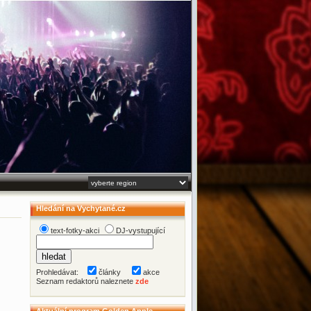
Hledání na Vychytané.cz
text-fotky-akci
DJ-vystupující
Prohledávat:
články
akce
Seznam redaktorů naleznete
zde