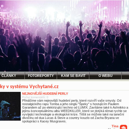
ČLÁNKY
FOTOREPORTY
KAM SE BAVIT
O WEBU
ky v systému Vychytané.cz
NEJNOVĚJŠÍ HUDEBNÍ PERLY
Počet komentářů: 0
Přinášíme vám nejnovější hudební perly, které rozvíří vaše smysly. Od
nostalgického rapu Tomba a jeho singlu "Špeky" s hostujícím Pauliem
Garandem až po elektrizující techno od LUM!X. Zavítáme také k Ashnikko a
jejímu konceptuálnímu albu WEEDKILLER, které se dotýká témat rychle se
vyvíjející technologie a ekologické krize. Těšit se můžete také na taneční
divočinu od dua Lucas & Steve a country kouzlo od Zacha Bryana ve
spolupráci s Kacey Musgraves.
Tina