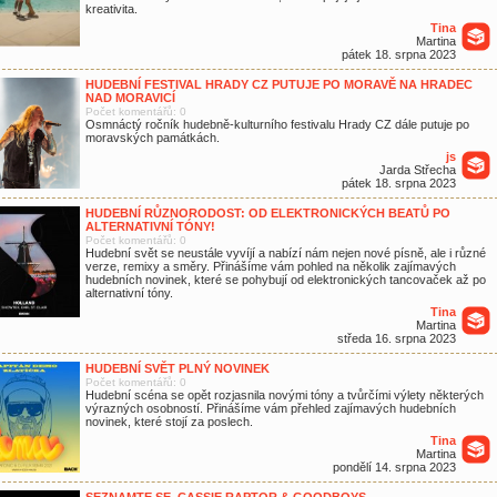
kreativita.
Tina
Martina
pátek 18. srpna 2023
HUDEBNÍ FESTIVAL HRADY CZ PUTUJE PO MORAVĚ NA HRADEC
NAD MORAVICÍ
Počet komentářů: 0
Osmnáctý ročník hudebně-kulturního festivalu Hrady CZ dále putuje po
moravských památkách.
js
Jarda Střecha
pátek 18. srpna 2023
HUDEBNÍ RŮZNORODOST: OD ELEKTRONICKÝCH BEATŮ PO
ALTERNATIVNÍ TÓNY!
Počet komentářů: 0
Hudební svět se neustále vyvíjí a nabízí nám nejen nové písně, ale i různé
verze, remixy a směry. Přinášíme vám pohled na několik zajímavých
hudebních novinek, které se pohybují od elektronických tancovaček až po
alternativní tóny.
Tina
Martina
středa 16. srpna 2023
HUDEBNÍ SVĚT PLNÝ NOVINEK
Počet komentářů: 0
Hudební scéna se opět rozjasnila novými tóny a tvůrčími výlety některých
výrazných osobností. Přinášíme vám přehled zajímavých hudebních
novinek, které stojí za poslech.
Tina
Martina
pondělí 14. srpna 2023