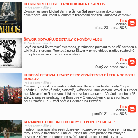
DO KIN MÍŘÍ CELOVEČERNÍ DOKUMENT KARLOS
Počet komentářů: 0
Dvojice režisérů Michal Samir a Šimon Šafránek právě dokončuje
celovečerní dokument o jednom z fenoménů dneška Karlosovi Vémolovi.
Tina
Martina
středa 23. srpna 2023
ŠKWOR ODTAJŇUJE DETAILY K NOVÉMU ALBU
Počet komentářů: 0
Když se slaví čtvrtstoletí existence, je záhodno pojmout to se vší parádou a
takříkajíc z gruntu. Rocková parta Škwor v tomto ohledu tradice rozhodně
ctí a jde do oslav s vervou sobě vlastní.
Tina
Martina
úterý 22. srpna 2023
HUDEBNÍ FESTIVAL HRADY CZ ROZEZNÍ TENTO PÁTEK A SOBOTU
BOUZOV
Počet komentářů: 0
Osmnáctý ročník putovního hudebně-kulturního festivalu Hrady CZ po
Točníku, Kunětické hoře, Švihově, Rožmberku nad Vltavou, Veveří a Hradci
nad Moravicí míří na svou další moravskou zastávku. V pátek a sobotu 25.
a 26. srpna se představí na Bouzově v Olomouckém kraji a svoji letošní
pouť uzavře 1. a 2. září opět v Čechách na Bezdězu.
Tina
Martina
pondělí 21. srpna 2023
ROZMANITÉ HUDEBNÍ POKLADY: OD POPU PO METAL!
Počet komentářů: 0
Hudební scéna je jako pestrobarevný mozaikový obraz, kde se mísí různé
tóny, žánry a talentovaní umělci. Přinášíme vám přehled zajímavých
novinek z různých hudebních světů, které spojuje jediné - kvalita a