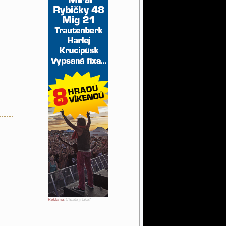
Reklama
. Chcete ji také?