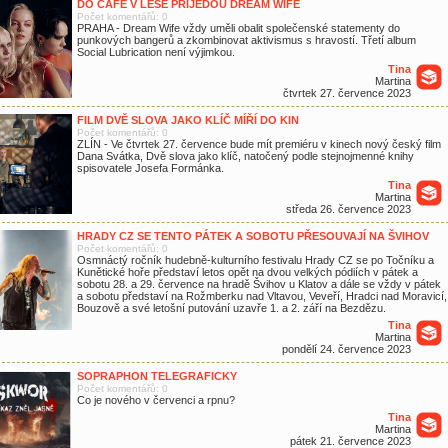
DO CAFÉ V LESE PŘIJEDOU DREAM WIFE
Počet komentářů: 0
PRAHA - Dream Wife vždy uměli obalit společenské statementy do
punkových bangerů a zkombinovat aktivismus s hravostí. Třetí album
Social Lubrication není výjimkou.
Tina
Martina
čtvrtek 27. července 2023
FILM DVĚ SLOVA JAKO KLÍČ MÍŘÍ DO KIN
Počet komentářů: 0
ZLÍN - Ve čtvrtek 27. července bude mít premiéru v kinech nový český film
Dana Svátka, Dvě slova jako klíč, natočený podle stejnojmenné knihy
spisovatele Josefa Formánka.
Tina
Martina
středa 26. července 2023
HRADY CZ SE TENTO PÁTEK A SOBOTU PŘESOUVAJÍ NA ŠVIHOV
Počet komentářů: 0
Osmnáctý ročník hudebně-kulturního festivalu Hrady CZ se po Točníku a
Kunětické hoře představí letos opět na dvou velkých pódiích v pátek a
sobotu 28. a 29. července na hradě Švihov u Klatov a dále se vždy v pátek
a sobotu představí na Rožmberku nad Vltavou, Veveří, Hradci nad Moravicí,
Bouzově a své letošní putování uzavře 1. a 2. září na Bezdězu.
Tina
Martina
pondělí 24. července 2023
SOPRAPHON TELEGRAFICKY
Počet komentářů: 0
Co je nového v červenci a rpnu?
Tina
Martina
pátek 21. července 2023