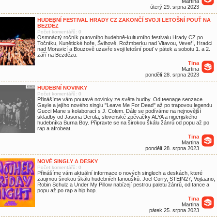
Martina
úterý 29. srpna 2023
HUDEBNÍ FESTIVAL HRADY CZ ZAKONČÍ SVOJI LETOŠNÍ POUŤ NA
BEZDĚZ
Počet komentářů: 0
Osmnáctý ročník putovního hudebně-kulturního festivalu Hrady CZ po
Točníku, Kunětické hoře, Švihově, Rožmberku nad Vltavou, Veveří, Hradci
nad Moravicí a Bouzově uzavře svoji letošní pouť v pátek a sobotu 1. a 2.
září na Bezdězu.
Tina
Martina
pondělí 28. srpna 2023
HUDEBNÍ NOVINKY
Počet komentářů: 0
Přinášíme vám poutavé novinky ze světa hudby. Od teenage senzace
Gayle a jejího nového singlu "Leave Me For Dead" až po trapovou legendu
Gucci Mane s kolaborací s J. Colem. Dále se podíváme na nejnovější
skladby od Jasona Derula, slovenské zpěvačky ALYA a nigerijského
hudebníka Burna Boy. Připravte se na širokou škálu žánrů od popu až po
rap a afrobeat.
Tina
Martina
pondělí 28. srpna 2023
NOVÉ SINGLY A DESKY
Počet komentářů: 0
Přinášíme vám aktuální informace o nových singlech a deskách, které
zaujmou širokou škálu hudebních fanoušků. Joel Corry, STEIN27, Vojtaano,
Robin Schulz a Under My Pillow nabízejí pestrou paletu žánrů, od tance a
popu až po rap a hip hop.
Tina
Martina
pátek 25. srpna 2023