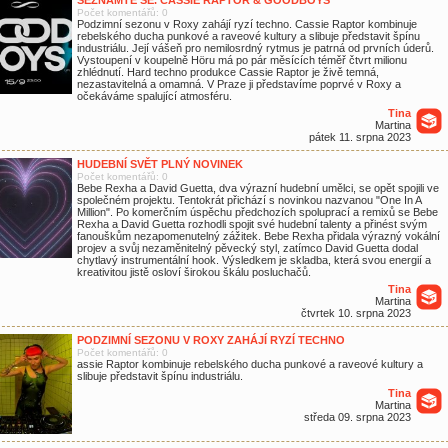
SEZNAMTE SE. CASSIE RAPTOR & GOODBOYS
Počet komentářů: 0
Podzimní sezonu v Roxy zahájí ryzí techno. Cassie Raptor kombinuje
rebelského ducha punkové a raveové kultury a slibuje představit špínu
industriálu. Její vášeň pro nemilosrdný rytmus je patrná od prvních úderů.
Vystoupení v koupelně Höru má po pár měsících téměř čtvrt milionu
zhlédnutí. Hard techno produkce Cassie Raptor je živě temná,
nezastavitelná a omamná. V Praze ji představíme poprvé v Roxy a
očekáváme spalující atmosféru.
Tina
Martina
pátek 11. srpna 2023
HUDEBNÍ SVĚT PLNÝ NOVINEK
Počet komentářů: 0
Bebe Rexha a David Guetta, dva výrazní hudební umělci, se opět spojili ve
společném projektu. Tentokrát přichází s novinkou nazvanou "One In A
Million". Po komerčním úspěchu předchozích spoluprací a remixů se Bebe
Rexha a David Guetta rozhodli spojit své hudební talenty a přinést svým
fanouškům nezapomenutelný zážitek. Bebe Rexha přidala výrazný vokální
projev a svůj nezaměnitelný pěvecký styl, zatímco David Guetta dodal
chytlavý instrumentální hook. Výsledkem je skladba, která svou energií a
kreativitou jistě osloví širokou škálu posluchačů.
Tina
Martina
čtvrtek 10. srpna 2023
PODZIMNÍ SEZONU V ROXY ZAHÁJÍ RYZÍ TECHNO
Počet komentářů: 0
assie Raptor kombinuje rebelského ducha punkové a raveové kultury a
slibuje představit špínu industriálu.
Tina
Martina
středa 09. srpna 2023