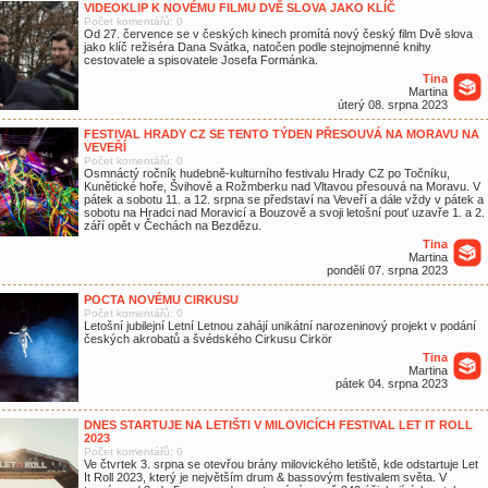
VIDEOKLIP K NOVÉMU FILMU DVĚ SLOVA JAKO KLÍČ
Počet komentářů: 0
Od 27. července se v českých kinech promítá nový český film Dvě slova
jako klíč režiséra Dana Svátka, natočen podle stejnojmenné knihy
cestovatele a spisovatele Josefa Formánka.
Tina
Martina
úterý 08. srpna 2023
FESTIVAL HRADY CZ SE TENTO TÝDEN PŘESOUVÁ NA MORAVU NA
VEVEŘÍ
Počet komentářů: 0
Osmnáctý ročník hudebně-kulturního festivalu Hrady CZ po Točníku,
Kunětické hoře, Švihově a Rožmberku nad Vltavou přesouvá na Moravu. V
pátek a sobotu 11. a 12. srpna se představí na Veveří a dále vždy v pátek a
sobotu na Hradci nad Moravicí a Bouzově a svoji letošní pouť uzavře 1. a 2.
září opět v Čechách na Bezdězu.
Tina
Martina
pondělí 07. srpna 2023
POCTA NOVÉMU CIRKUSU
Počet komentářů: 0
Letošní jubilejní Letní Letnou zahájí unikátní narozeninový projekt v podání
českých akrobatů a švédského Cirkusu Cirkör
Tina
Martina
pátek 04. srpna 2023
DNES STARTUJE NA LETIŠTI V MILOVICÍCH FESTIVAL LET IT ROLL
2023
Počet komentářů: 0
Ve čtvrtek 3. srpna se otevřou brány milovického letiště, kde odstartuje Let
It Roll 2023, který je největším drum & bassovým festivalem světa. V