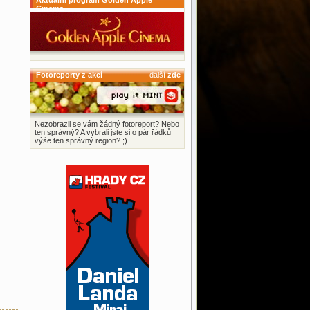
Aktuální program Golden Apple
Cinema
Fotoreporty z akcí
další
zde
Nezobrazil se vám žádný fotoreport? Nebo
ten správný? A vybrali jste si o pár řádků
výše ten správný region? ;)