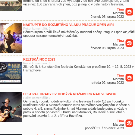
termínu od 3. do 5. srpna zde vystoupí více než 240 účinkujících, z toho
více než 150 zahraničních jmen, což je nejvíc v celé historii festivalu.
Tina
Martina
čtvrtek 03. srpna 2023
NASTUPTE DO ROZJETÉHO VLAKU PRAGUE OPEN AIR!
Počet komentářů: 0
Během srpna a září čeká návštěvníky hudební scény Prague Open Air ještě
spousta nezapomenutelných zážitků.
Tina
Martina
čtvrtek 03. srpna 2023
KELTSKÁ NOC 2023
Počet komentářů: 0
28. ročník krkonošského festivalu Keltská noc proběhne 10. – 12. 8. 2023 v
Harrachově!
Tina
Martina
středa 02. srpna 2023
FESTIVAL HRADY CZ DOBÝVÁ ROŽMBERK NAD VLTAVOU
Počet komentářů: 0
Osmnáctý ročník hudebně-kulturního festivalu Hrady CZ po Točníku,
Kunětické hoře a Švihově dobude letos se dvěma velkými pódii v pátek a
sobotu 4. a 5. srpna Rožmberk nad Vltavou a dále bude putovat vždy v
pátek a sobotu po Veveří, Hradci nad Moravicí, Bouzově a své letošní
putování uzavře 1. a 2. září na Bezdězu.
Tina
Martina
pondělí 31. července 2023