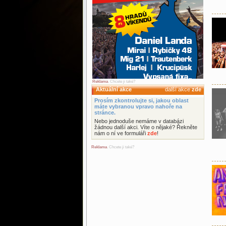
Reklama
. Chcete ji také?
Aktuální akce
další akce
zde
Prosím zkontrolujte si, jakou oblast
máte vybranou vpravo nahoře na
stránce.
Nebo jednoduše nemáme v databázi
žádnou další akci. Víte o nějaké? Řekněte
nám o ní ve formuláři
zde
!
Reklama
. Chcete ji také?