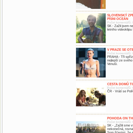
SLOVENSKÝ ZPĚ
PÍSNI OCEÁN
Počet komentářů: 
SK - Zažil jsem n
letního videoklip
V PRAZE SE OT
Počet komentářů: 
PRAHA - Tři spříz
nejlepší ze svého
Venuši.
CESTA DOMŮ TO
Počet komentářů: 
ČR - Vrátí se Polí
POHODA ON T
Počet komentářů: 
SK - „Zažili sme 
nekonečná, rovnak
Som šťastný, že s