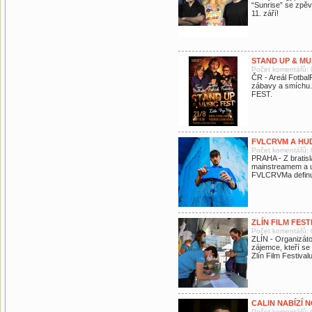
“Sunrise” se zpě
11. září!
STAND UP & MU
Počet komentářů: 
ČR - Areál Fotba
zábavy a smíchu.
FEST.
FVLCRVM A HU
Počet komentářů: 
PRAHA - Z bratis
mainstreamem a 
FVLCRVMa definuj
ZLÍN FILM FES
Počet komentářů: 
ZLÍN - Organizátoř
zájemce, kteří se 
Zlín Film Festiva
CALIN NABÍZÍ
Počet komentářů: 