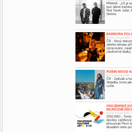
PRAHA - „Už je to 
tour dáme každou
říká Tarek Jafar,
Stones.
BARBORA POLÁK
Počet komentářů: 
ČR - Nový dokume
silného tématu pří
zpracování, zaujm
závěrečné titulky.
ROBIN MOOD N
Počet komentářů: 
ČR - Zpěvák a hu
Skladba Jsme jak
vyšlo.
ZNOJEMSKÉ KU
NEJRŮZNĚJŠÍC
Počet komentářů: 
ZNOJMO - Tento zp
desítky zážitkový
přesunuté Pivní s
divadlem nebo pr