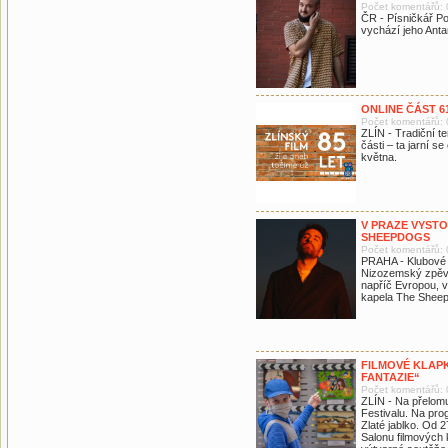
Počet komentářů: 
ČR - Písničkář Po
vychází jeho Antar
ONLINE ČÁST 61
Počet komentářů: 
ZLÍN - Tradiční te
části – ta jarní s
května.
V PRAZE VYSTO
SHEEPDOGS
Počet komentářů: 
PRAHA - Klubové k
Nizozemský zpěvák
napříč Evropou, v
kapela The Sheep
FILMOVÉ KLAPK
FANTAZIE“
Počet komentářů: 
ZLÍN - Na přelomu
Festivalu. Na pro
Zlaté jablko. Od 
Salonu filmových 