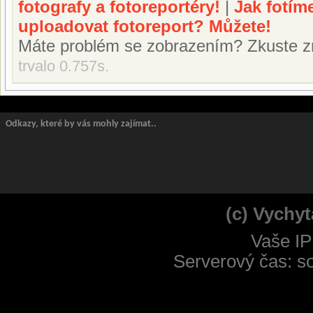
fotografy a fotoreportéry!
|
Jak fotím
uploadovat fotoreport? Můžete!
Máte problém se zobrazením? Zkuste z
trvalo 0.757s.
Odkazy, které by vás mohly zajímat..
(c) Vychyt
Vaše IP
Serverový čas: s