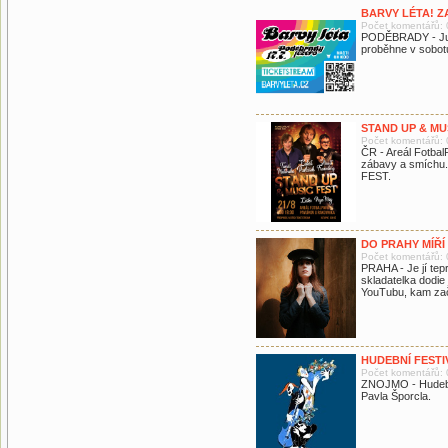
BARVY LÉTA! Z
Počet komentářů: 
PODĚBRADY - Jubil
proběhne v sobot
STAND UP & MU
Počet komentářů: 
ČR - Areál Fotba
zábavy a smíchu.
FEST.
DO PRAHY MÍŘÍ
Počet komentářů: 
PRAHA - Je jí tep
skladatelka dodie 
YouTubu, kam zača
HUDEBNÍ FESTI
Počet komentářů: 
ZNOJMO - Hudební
Pavla Šporcla.