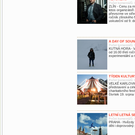
Počet komentářů: 
ZLÍN - Cenu za mi
letos organizátoř
převezme ve střed
ročník zlínského f
uskuteční od 9. d
A DAY OF SOUN
Počet komentářů: 
KUTNÁ HORA - V G
od 16.00 třetí roč
experimentální a 
TÝDEN KULTURY
Počet komentářů: 
VELKÉ KARLOVICE
představení a cir
charitativního fes
čtvrtek 19. srpna
LETNÍ LETNÁ S
Počet komentářů: 
PRAHA - Hvězdy z 
děti i doprovodný