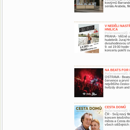
kostýmů Barrando
seriálu Arabela, f
V NEDĚLI NAS
HNILICA
Počet komentářů: 
PRAHA - Věčně us
hudebník Juraj Hn
dvouhodinovou sho
9. od 19:00 hodi
koncertu pokřtí sv
NA BEATS FOR 
Počet komentářů: 
OSTRAVA - Beats 
července a první 
největšího česko
hvězdy drum and 
CESTA DOMŮ
Počet komentářů: 
ČR - Svůj nový fi
koncem letošního 
města a Cesta do l
všech stěžejních 