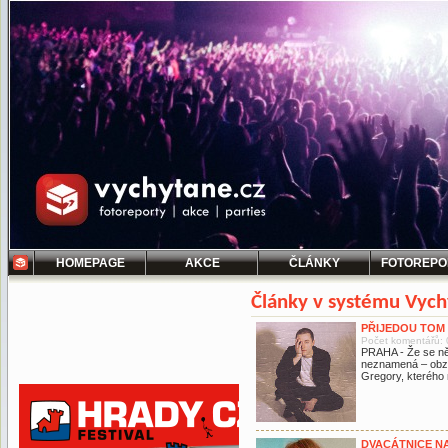
HOMEPAGE
AKCE
ČLÁNKY
FOTOREPO
Články v systému Vych
PŘIJEDOU TOM
Počet komentářů: 
PRAHA - Že se ně
neznamená – obzv
Gregory, kterého 
DVACÁTNICE N