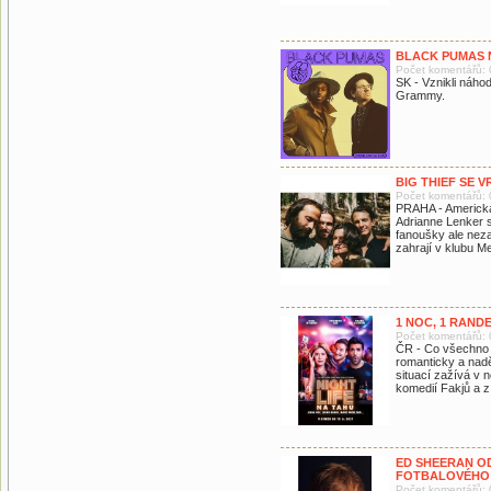
BLACK PUMAS 
Počet komentářů: 
SK - Vznikli náho
Grammy.
BIG THIEF SE 
Počet komentářů: 
PRAHA - Americká 
Adrianne Lenker s
fanoušky ale nez
zahrají v klubu M
1 NOC, 1 RAND
Počet komentářů: 
ČR - Co všechno 
romanticky a nadě
situací zažívá v 
komedií Fakjů a z
ED SHEERAN O
FOTBALOVÉHO
Počet komentářů: 