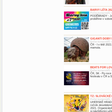
BARVY LÉTA 20
Počet komentářů: 
PODĚBRADY - Jubil
proběhne v sobot
GIGANTI DOBY 
Počet komentářů: 
ČR - I v létě 202
mamuta.
BEATS FOR LOV
Počet komentářů: 
ČR, SK - Po roce 
festivalu v ČR a 
TZ: SLOVÁCKÉ 
Počet komentářů: 
UHERSKÉ HRADIŠTĚ
ročník desetidenn
2021. Organizátoř
si návštěvníci uži