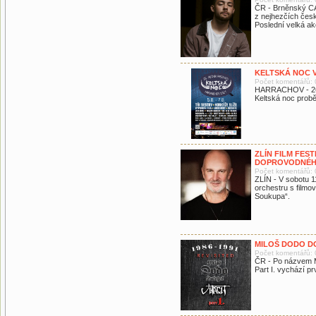
ČR - Brněnský CA
z nejhezčích česk
Poslední velká ak
KELTSKÁ NOC 
Počet komentářů: 
HARRACHOV - 26. 
Keltská noc prob
ZLÍN FILM FES
DOPROVODNÉH
Počet komentářů: 
ZLÍN - V sobotu 
orchestru s film
Soukupa“.
MILOŠ DODO DO
Počet komentářů: 
ČR - Po názvem 
Part I. vychází p