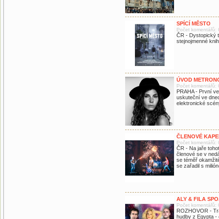
SPÍCÍ MĚSTO
Počet komentářů: 
ČR - Dystopický t
stejnojmenné knih
ÚVOD METRONO
Počet komentářů: 
PRAHA - První ve
uskuteční ve dnec
elektronické scén
ČLENOVÉ KAPEL
Počet komentářů: 
ČR - Na jaře toho
členové se v nedá
se téměř okamžitě
se zařadil s mili
ALY & FILA SPO
Počet komentářů: 
ROZHOVOR - Trans
hudby z Egypta - d