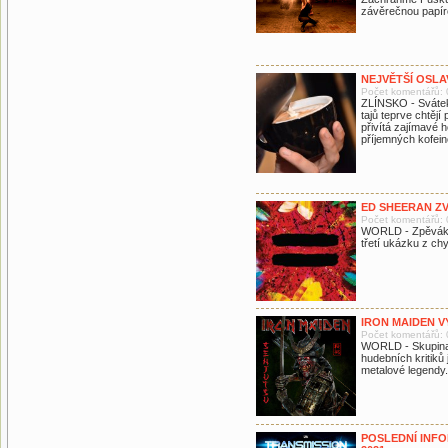
závěrečnou papíro
NEJVĚTŠÍ OSLA
Počet komentářů: 
ZLÍNSKO - Svátek v
tajů teprve chtějí
přivítá zajímavé 
příjemných kofein
ED SHEERAN ZV
Počet komentářů: 
WORLD - Zpěvák E
třetí ukázku z chy
IRON MAIDEN V
Počet komentářů: 
WORLD - Skupina
hudebních kritiků
metalové legendy.
POSLEDNÍ INFO