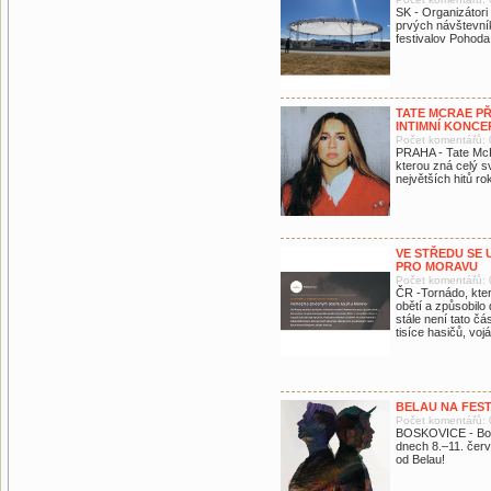
SK - Organizátori 
prvých návštevník
festivalov Pohoda
TATE MCRAE PŘ
INTIMNÍ KONCE
Počet komentářů: 
PRAHA - Tate McR
kterou zná celý s
největších hitů ro
VE STŘEDU SE 
PRO MORAVU
Počet komentářů: 
ČR -Tornádo, kter
obětí a způsobilo 
stále není tato č
tisíce hasičů, voj
BELAU NA FES
Počet komentářů: 
BOSKOVICE - Bosk
dnech 8.–11. červ
od Belau!