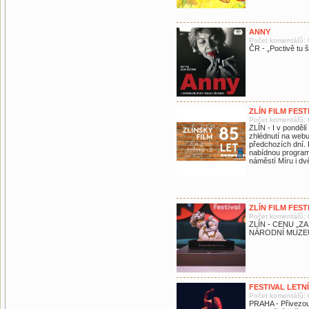
ANNY
Počet komentářů: 
ČR - „Poctivě tu š
ZLÍN FILM FES
Počet komentářů: 
ZLÍN - I v ponděl
zhlédnutí na webu
předchozích dní.
nabídnou program š
náměstí Míru i dv
ZLÍN FILM FEST
Počet komentářů: 
ZLÍN - CENU „Z
NÁRODNÍ MUZE
FESTIVAL LETN
Počet komentářů: 
PRAHA - Přivezou n