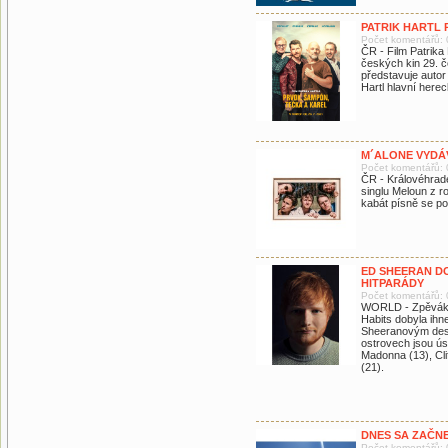
PATRIK HARTL
Počet komentářů: 
ČR - Film Patrika
českých kin 29. 
představuje autor
Hartl hlavní herec
M´ALONE VYDÁV
Počet komentářů: 
ČR - Královéhrad
singlu Meloun z r
kabát písně se p
ED SHEERAN DO
HITPARÁDY
Počet komentářů: 
WORLD - Zpěvák E
Habits dobyla ihn
Sheeranovým desát
ostrovech jsou ús
Madonna (13), Clif
(21).
DNES SA ZAČN
Počet komentářů: 