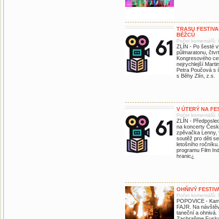
TRASU FESTIV
BĚŽCŮ
Počet komentářů: 
ZLÍN - Po šesté vy
půlmaratonu, čtvr
Kongresového cent
nejrychlejší Mart
Petra Poučová s č
s Běhy Zlín, z.s.
V ÚTERÝ NA FE
Počet komentářů: 
ZLÍN - Předposled
na koncerty Česk
zpěvačka Lenny, 
soutěž pro děti s
letošního ročníku
programu Film In
hranic¿
OHŇIVÝ FESTIV
Počet komentářů: 
POPOVICE - Kamará
FAJR. Na návštěvn
taneční a ohnivá.
Zachraňme Fusku, 