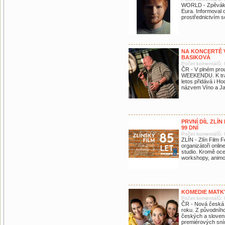
WORLD - Zpěvák 
Eura. Informoval 
prostřednictvím so
NA KONCERTĚ V
BASIKOVÁ
Počet komentářů: 
ČR - V plném pro
WEEKENDU. K trad
letos přidává i Ho
názvem Víno a Ja
PRVNÍ DÍL ZLÍN
99 DNÍ
Počet komentářů: 
ZLÍN - Zlín Film F
organizátoři onlin
studio. Kromě oce
workshopy, animov
KOMEDIE MATKY
Počet komentářů: 
ČR - Nová česká k
roku. Z původního
českých a sloven
premiérových sní