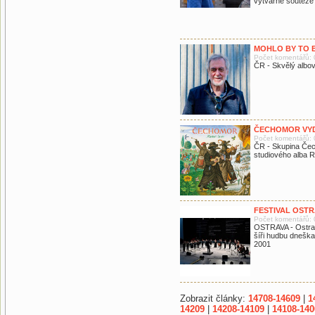
výtvarné soutěže 
MOHLO BY TO B
Počet komentářů: 
ČR - Skvělý albov
ČECHOMOR VYD
Počet komentářů: 
ČR - Skupina Čech
studiového alba R
FESTIVAL OSTR
Počet komentářů: 
OSTRAVA - Ostrav
šíři hudbu dneška
2001
Zobrazit články:
14708-14609
|
1
14209
|
14208-14109
|
14108-140