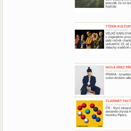
potvrdili, že sú t
Kaščák.
TÝDEN KULTUR
Počet komentářů: 
VELKÉ KARLOVICE
v originálním pro
pátý ročník charit
uskuteční 19. až 
Valachy tradičně 
NOGA EREZ PŘI
Počet komentářů: 
PRAHA - Izraelsk
svém druhém albu
CLARINET FAC
Počet komentářů: 
ČR - Nyní situac
ansámbl chystá hn
novinku Pipers.