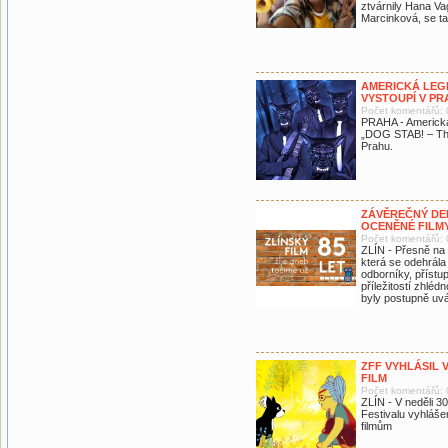
ztvárnily Hana V
Marcinková, se ta
AMERICKÁ LEG
VYSTOUPÍ V PR
Počet komentářů: 
PRAHA - Americká
„DOG STAB! – The
Prahu.
ZÁVĚREČNÝ DEN
OCENĚNÉ FILMY
Počet komentářů: 
ZLÍN - Přesně na D
která se odehrála
odborníky, přístup
příležitostí zhléd
byly postupně uvá
ZFF VYHLÁSIL 
FILM
Počet komentářů: 
ZLÍN - V neděli 30
Festivalu vyhláš
filmům