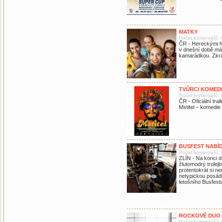
MATKY
Počet komentářů: 
ČR - Hereckými h
v dnešní době má
kamarádkou. Zkrát
TVŮRCI KOMEDI
Počet komentářů: 
ČR - Oficiální tra
Mstitel – komedie
BUSFEST NABÍ
Počet komentářů: 
ZLÍN - Na konci du
žlutomodrý trolejbu
protentokrát si ne
netypickou posádk
letošního Busfest
ROCKOVÉ DUO 
Počet komentářů: 