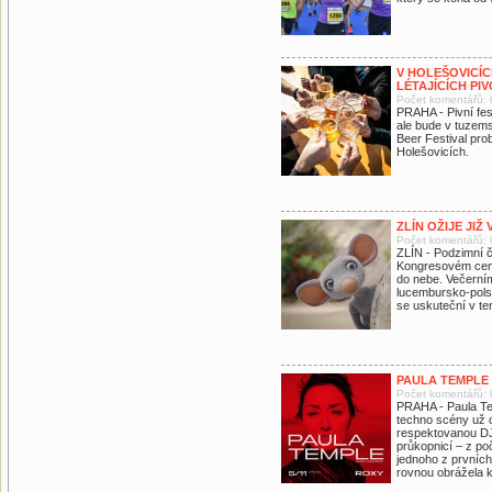
V HOLEŠOVICÍ
LÉTAJÍCÍCH PI
Počet komentářů: 
PRAHA - Pivní fe
ale bude v tuzems
Beer Festival pro
Holešovicích.
ZLÍN OŽIJE JI
Počet komentářů: 
ZLÍN - Podzimní čá
Kongresovém cent
do nebe. Večerní
lucembursko-polský
se uskuteční v ter
PAULA TEMPLE 
Počet komentářů: 
PRAHA - Paula Tem
techno scény už o
respektovanou DJ
průkopnicí – z poč
jednoho z prvních
rovnou obrážela k