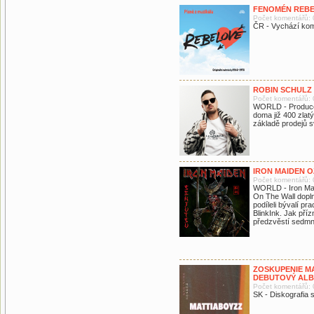
FENOMÉN REBE
Počet komentářů: 
ČR - Vychází kom
ROBIN SCHULZ
Počet komentářů: 
WORLD - Produce
doma již 400 zlat
základě prodejů 
IRON MAIDEN O
Počet komentářů: 
WORLD - Iron Maid
On The Wall dopl
podíleli bývalí pr
BlinkInk. Jak pří
předzvěstí sedmn
ZOSKUPENIE M
DEBUTOVÝ AL
Počet komentářů: 
SK - Diskografia 