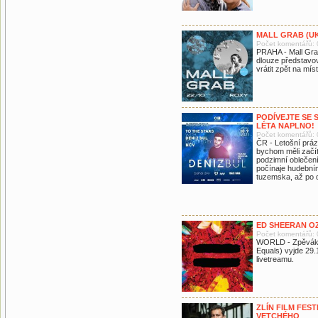
MALL GRAB (UK
Počet komentářů: 
PRAHA - Mall Gra
dlouze představov
vrátit zpět na míst
PODÍVEJTE SE S
LÉTA NAPLNO!
Počet komentářů: 
ČR - Letošní práz
bychom měli začít
podzimní oblečení
počínaje hudebním
tuzemska, až po d
ED SHEERAN O
Počet komentářů: 
WORLD - Zpěvák 
Equals) vyjde 29.
livetreamu.
ZLÍN FILM FES
VETCHÉHO