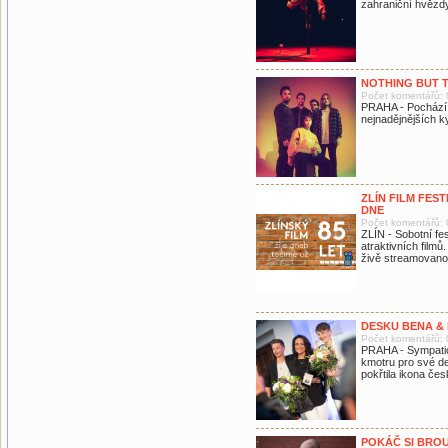
zahraniční hvězdy
NOTHING BUT T
Počet komentářů: 
PRAHA - Pochází 
nejnadějnějších k
ZLÍN FILM FES
DNE
Počet komentářů: 
ZLÍN - Sobotní fe
atraktivních filmů
živě streamovano
DESKU BENA & 
Počet komentářů: 
PRAHA - Sympatic
kmotru pro své d
pokřtila ikona če
POKÁČ SI BRO