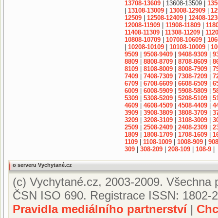
13708-13609
| 13608-13509 |
135
|
13108-13009
|
13008-12909
|
12
12509
|
12508-12409
|
12408-123
12008-11909
|
11908-11809
|
118
11408-11309
|
11308-11209
|
1120
10808-10709
|
10708-10609
|
106
|
10208-10109
|
10108-10009
|
10
9509
|
9508-9409
|
9408-9309
|
9
8809
|
8808-8709
|
8708-8609
|
8
8109
|
8108-8009
|
8008-7909
|
7
7409
|
7408-7309
|
7308-7209
|
7
6709
|
6708-6609
|
6608-6509
|
6
6009
|
6008-5909
|
5908-5809
|
5
5309
|
5308-5209
|
5208-5109
|
5
4609
|
4608-4509
|
4508-4409
|
4
3909
|
3908-3809
|
3808-3709
|
3
3209
|
3208-3109
|
3108-3009
|
3
2509
|
2508-2409
|
2408-2309
|
2
1809
|
1808-1709
|
1708-1609
|
1
1109
|
1108-1009
|
1008-909
|
908
309
|
308-209
|
208-109
|
108-9
|
o serveru Vychytané.cz
(c) Vychytané.cz, 2003-2009. Všechna p
ČSN ISO 690. Registrace ISSN: 1802-2
Pravidla mediálního partnerství
|
Chc