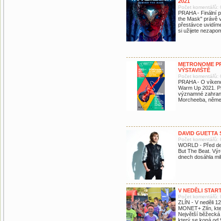
2021
Počet komentářů: 
PRAHA - Finální p
the Mask" právě 
přestávce uvidím
si užijete nezapo
METRONOME PR
VÝSTAVIŠTĚ
Počet komentářů: 
PRAHA - O víkend
Warm Up 2021. Pra
významné zahranič
Morcheeba, něme
DAVID GUETTA 
Počet komentářů: 
WORLD - Před des
But The Beat. Výr
dnech dosáhla mil
V NEDĚLI STA
Počet komentářů: 
ZLÍN - V neděli 1
MONET+ Zlín, kter
Největší běžecká a
který se koná od 9