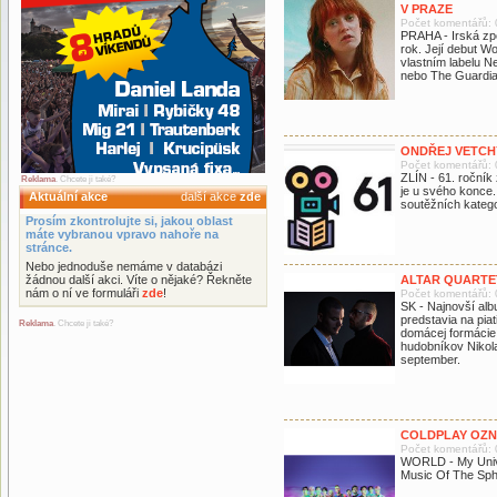
V PRAZE
Počet komentářů: 
PRAHA - Irská zp
rok. Její debut Wo
vlastním labelu N
nebo The Guardia
ONDŘEJ VETCHÝ
Počet komentářů: 
ZLÍN - 61. ročník 
Reklama
. Chcete ji také?
je u svého konce.
Aktuální akce
další akce
zde
soutěžních kategor
Prosím zkontrolujte si, jakou oblast
máte vybranou vpravo nahoře na
stránce.
Nebo jednoduše nemáme v databázi
žádnou další akci. Víte o nějaké? Řekněte
ALTAR QUARTE
nám o ní ve formuláři
zde
!
Počet komentářů: 
SK - Najnovší al
predstavia na pia
Reklama
. Chcete ji také?
domácej formáci
hudobníkov Nikola
september.
COLDPLAY OZNÁ
Počet komentářů: 
WORLD - My Unive
Music Of The Sphe