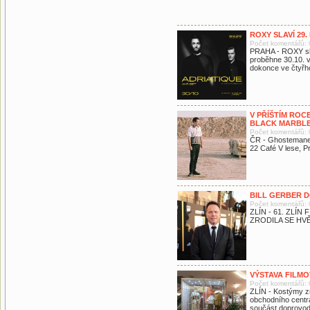
ROXY SLAVÍ 29
Počet komentářů: 
PRAHA - ROXY sla
proběhne 30.10. v
dokonce ve čtyřh
V PŘÍŠTÍM ROC
BLACK MARBL
Počet komentářů: 
ČR - Ghostemane 2
22 Café V lese, P
BILL GERBER D
Počet komentářů: 
ZLÍN - 61. ZLÍ
ZRODILA SE HV
VÝSTAVA FILM
Počet komentářů: 
ZLÍN - Kostýmy z
obchodního centra 
součást doprovod