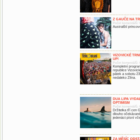
​​Z GAUČE NA T
Počet komentářů: 
Australští princov
VIZOVICKÉ TRN
UP!
Počet komentářů: 
Kompletní progra
republice Vizovic
pátek a sobotu 23.
nedaleko Zlína.
DUA LIPA VYDA
OPTIMISM
Počet komentářů: 
Držitelka tří ce
dlouho očekávané
jedenáct písní vče
ZA MĚSÍC ODST