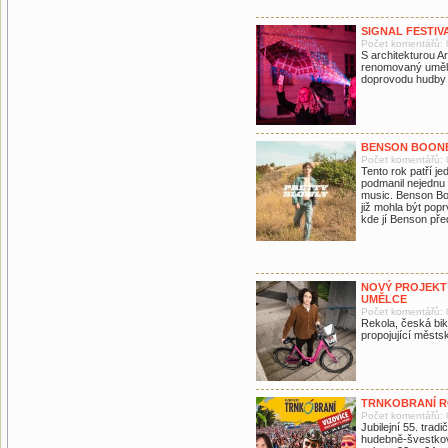
SIGNAL FESTIV
Počet komentářů: 
S architekturou A
renomovaný uměle
doprovodu hudby 
BENSON BOONE
Počet komentářů: 
Tento rok patří j
podmanil nejednu 
music. Benson Boo
již mohla být pop
kde jí Benson pře
NOVÝ PROJEKT
UMĚLCE
Počet komentářů: 
Rekola, česká bik
propojující městs
TRNKOBRANÍ RO
Počet komentářů: 
Jubilejní 55. tradi
hudebně-švestkový