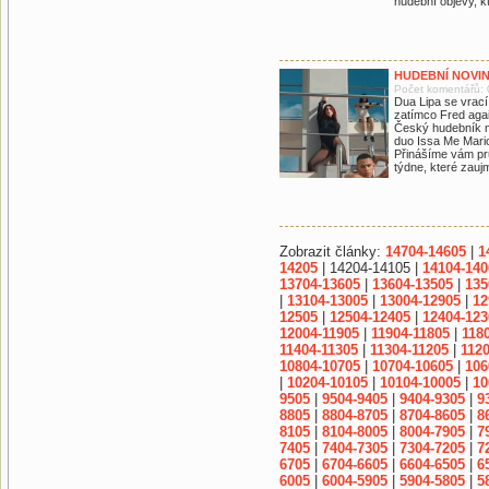
hudební objevy, 
HUDEBNÍ NOVIN
Počet komentářů: 
Dua Lipa se vrací
zatímco Fred agai
Český hudebník m
duo Issa Me Mario
Přinášíme vám prů
týdne, které zaujm
Zobrazit články:
14704-14605
|
1
14205
| 14204-14105 |
14104-140
13704-13605
|
13604-13505
|
135
|
13104-13005
|
13004-12905
|
12
12505
|
12504-12405
|
12404-123
12004-11905
|
11904-11805
|
118
11404-11305
|
11304-11205
|
1120
10804-10705
|
10704-10605
|
106
|
10204-10105
|
10104-10005
|
10
9505
|
9504-9405
|
9404-9305
|
9
8805
|
8804-8705
|
8704-8605
|
8
8105
|
8104-8005
|
8004-7905
|
7
7405
|
7404-7305
|
7304-7205
|
7
6705
|
6704-6605
|
6604-6505
|
6
6005
|
6004-5905
|
5904-5805
|
5