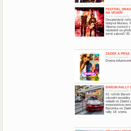
FESTIVAL HRA
NA VEVEŘÍ
Počet komentářů: 
Devatenáctý ročn
dobývá Moravu. P
Vltavou rozezní v
následně se předs
turné zakončí 30
ZADEK A PRSA 
Počet komentářů: 
Drama Infuencerky
BARUM RALLY 
Počet komentářů: 
53. ročník Barum 
závodní posádky 
naladit ve Zlatém 
motoristickou tem
Barumka ve Zlaté
rally, 18. srpna.