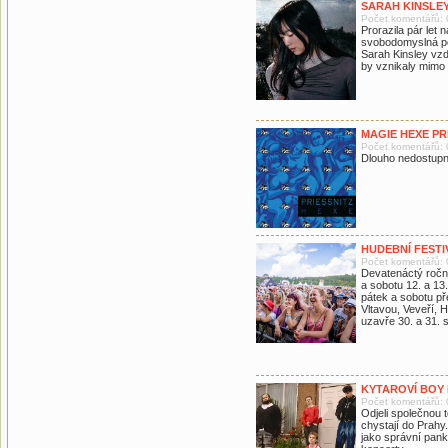
SARAH KINSLEY
Počet komentářů: 
Prorazila pár let
svobodomyslná po
Sarah Kinsley vzdo
by vznikaly mimo 
MAGIE HEXE PR
Počet komentářů: 
Dlouho nedostupné
HUDEBNÍ FESTI
Počet komentářů: 
Devatenáctý roční
a sobotu 12. a 13
pátek a sobotu p
Vltavou, Veveří, 
uzavře 30. a 31. 
KYTAROVÍ BOY
Počet komentářů: 
Odjeli společnou 
chystají do Prahy
jako správní panká