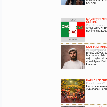
hudební zázrak s 
SaSaZu.
MONKEY BUSINE
ČEŠTINĚ
Počet komentářů: 
Skupina MONKEY 
nového alba KDYŽ
SAM TOMPKINS
Počet komentářů: 
Britský zpěvák S
buskingem. Jeho j
nejpozději od skl
i Fred Again. Do
Insecure.
HARLEJ SE PŘI
Počet komentářů: 
Harlej se připravuj
vyprodané Lucerně