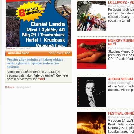
LOLLIPOPZ - V
Počet komentářů: 
Po úspěšných let
přichystala jedna
dětské zábavy - d
podzim a zimu!
MONKEY BUSIN
MLČÍ
Počet komentářů: 
Reklama
. Chcete ji také?
Skupina Money Bus
Aktuální akce
další akce
zde
první album v češ
CD, LP a digitální
Prosím zkontrolujte si, jakou oblast
máte vybranou vpravo nahoře na
stránce.
Nebo jednoduše nemáme v databázi
žádnou další akci. Víte o nějaké? Řekněte
nám o ní ve formuláři
zde
!
ALBUM NEČUM 
Počet komentářů: 
Album Nečum a tle
Reklama
. Chcete ji také?
reedici a vůbec p
FESTIVAL OHN
Počet komentářů: 
V sobotu 14. zář
Brodě, kde pro v
Uherský Brod přic
kousků, tanečních