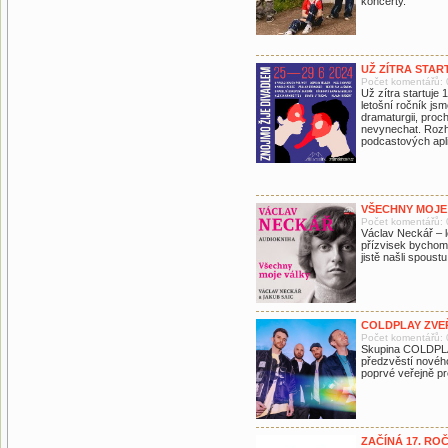
koncerty.
UŽ ZÍTRA STAR
Počet komentářů: 
Už zítra startuje 
letošní ročník js
dramaturgii, proc
nevynechat. Rozh
podcastových apl
VŠECHNY MOJE
Počet komentářů: 
Václav Neckář – 
přízvisek bychom
jistě našli spoustu
COLDPLAY ZVEŘ
Počet komentářů: 
Skupina COLDPLAY 
předzvěstí nového
poprvé veřejně pr
ZAČÍNÁ 17. R