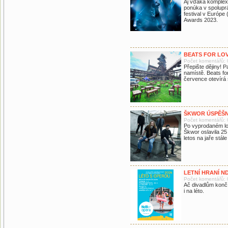
Aj vďaka komplexn
ponúka v spoluprá
festival v Európe
Awards 2023.
BEATS FOR LOV
Počet komentářů: 
Přepište dějiny! 
namístě. Beats for
července otevírá 
ŠKWOR ÚSPĚŠN
Počet komentářů: 
Po vyprodaném lo
Škwor oslavila 25 
letos na jaře stál
LETNÍ HRANÍ N
Počet komentářů: 
Ač divadlům končí
i na léto.