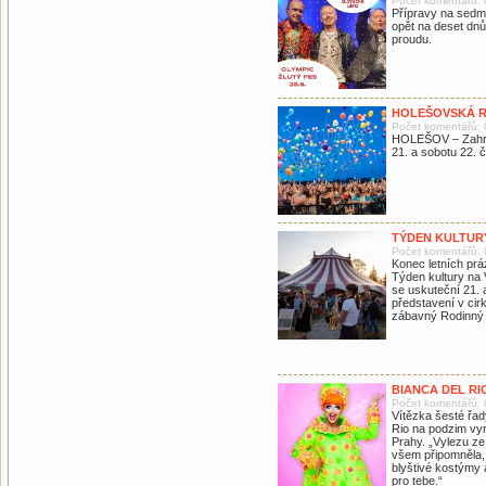
Počet komentářů: 
Přípravy na sedmn
opět na deset dnů
proudu.
HOLEŠOVSKÁ R
Počet komentářů: 
HOLEŠOV – Zahrad
21. a sobotu 22.
TÝDEN KULTUR
Počet komentářů: 
Konec letních práz
Týden kultury na 
se uskuteční 21. 
představení v cir
zábavný Rodinný
BIANCA DEL RI
Počet komentářů: 
Vítězka šesté řad
Rio na podzim vyr
Prahy. „Vylezu z
všem připomněla, 
blyštivé kostýmy 
pro tebe.“