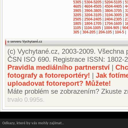
5305
|
5304-5205
|
5204-5105
|
5
4605
|
4604-4505
|
4504-4405
|
4
3905
|
3904-3805
|
3804-3705
|
3
3205
|
3204-3105
|
3104-3005
|
3
2505
|
2504-2405
|
2404-2305
|
2
1805
|
1804-1705
|
1704-1605
|
1
1105
|
1104-1005
|
1004-905
|
904
305
|
304-205
|
204-105
|
104-5
|
o serveru Vychytané.cz
(c) Vychytané.cz, 2003-2009. Všechna p
ČSN ISO 690. Registrace ISSN: 1802-2
Pravidla mediálního partnerství
|
Chc
fotografy a fotoreportéry!
|
Jak fotím
uploadovat fotoreport? Můžete!
Máte problém se zobrazením? Zkuste z
trvalo 0.995s.
Odkazy, které by vás mohly zajímat..