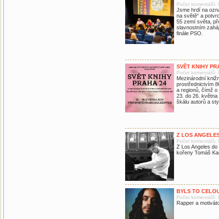
Počet komentářů: 
Jsme hrdí na označ
na světě“ a potvr
55 zemí světa, př
slavnostním zahá
finále PSO.
SVĚT KNIHY PRA
Počet komentářů: 
Mezinárodní knižní
prostřednictvím 8
a regionů, čímž o
23. do 26. května
škálu autorů a sty
Z LOS ANGELE
Počet komentářů: 
Z Los Angeles do 
kořeny Tomáš Ka
BYLS TO CELOU
Počet komentářů: 
Rapper a motiváto