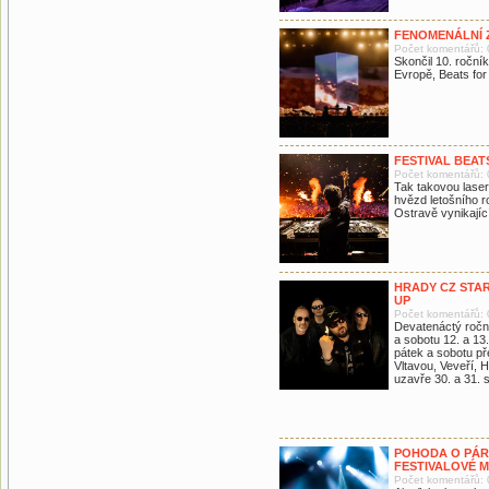
FENOMENÁLNÍ 
Počet komentářů: 
Skončil 10. ročník
Evropě, Beats for
FESTIVAL BEAT
Počet komentářů: 
Tak takovou lase
hvězd letošního r
Ostravě vynikajíc
HRADY CZ STAR
UP
Počet komentářů: 
Devatenáctý roční
a sobotu 12. a 13
pátek a sobotu p
Vltavou, Veveří, 
uzavře 30. a 31. 
POHODA O PÁR 
FESTIVALOVÉ 
Počet komentářů: 