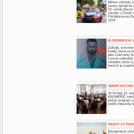
Během víkendu 16
sportu upínají do 
53. ročník Barum 
závody v České re
FIA Mistrovství E
2024.
ELDERBROOK V
Počet komentářů: 
Zpěvák, koncertn
hudby, která se n
jako Cola nebo So
Love je ovlivněné 
mentální zdraví a
kterých je snadné
SEDMÝ ROČNÍK
Počet komentářů: 
Ve čtvrtek 15. s
KROMĚŘÍŽ, který 
pestrý program za
potěší milovníky 
HRADY CZ POK
Počet komentářů: 
Devatenáctý roční