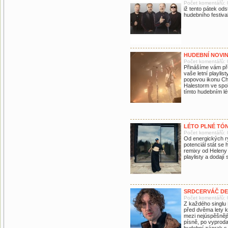
Počet komentářů: 
iž tento pátek od
hudebního festiva
HUDEBNÍ NOVI
Počet komentářů: 
Přinášíme vám pře
vaše letní playli
popovou ikonu Ch
Halestorm ve spol
tímto hudebním lé
LÉTO PLNÉ TÓ
Počet komentářů: 
Od energických r
potenciál stát se
remixy od Heleny 
playlisty a dodají
SRDCERVÁČ DE
Počet komentářů: 
Z každého singlu D
před dvěma lety k
mezi nejúspěšnějš
písně, po vyproda