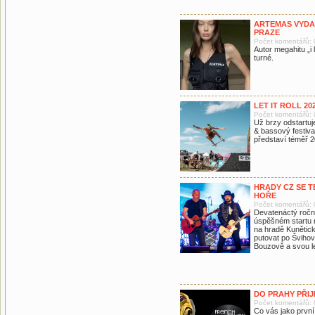
ARTEMAS VYDA
PRAZE
Počet komentářů: 
Autor megahitu „i
turné.
LET IT ROLL 2
Počet komentářů: 
Už brzy odstartuj
& bassový festival
představí téměř 2
HRADY CZ SE T
HOŘE
Počet komentářů: 
Devatenáctý roční
úspěšném startu n
na hradě Kunětick
putovat po Švihov
Bouzově a svou le
DO PRAHY PŘIJ
Počet komentářů: 
Co vás jako první