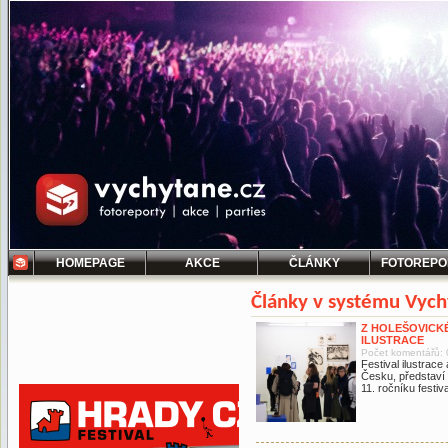
HOMEPAGE
AKCE
ČLÁNKY
FOTOREPO
Články v systému Vych
Z HOLEŠOVICKÉ
ILUSTRACE
Počet komentářů: 
Festival ilustrac
Česku, představí š
11. ročníku festiva