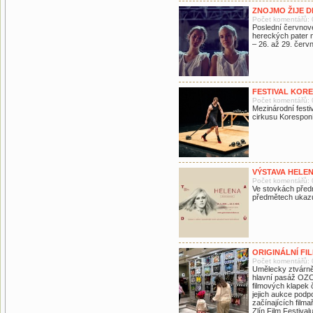
ZNOJMO ŽIJE D
Počet komentářů: 
Poslední červnov
hereckých pater n
– 26. až 29. červ
FESTIVAL KORE
Počet komentářů: 
Mezinárodní fest
cirkusu Korespon
VÝSTAVA HELEN
Počet komentářů: 
Ve stovkách předm
předmětech ukazuj
ORIGINÁLNÍ FI
Počet komentářů: 
Umělecky ztvárně
hlavní pasáž OZC 
filmových klapek 
jejich aukce pod
začínajících film
Zlín Film Festivalu