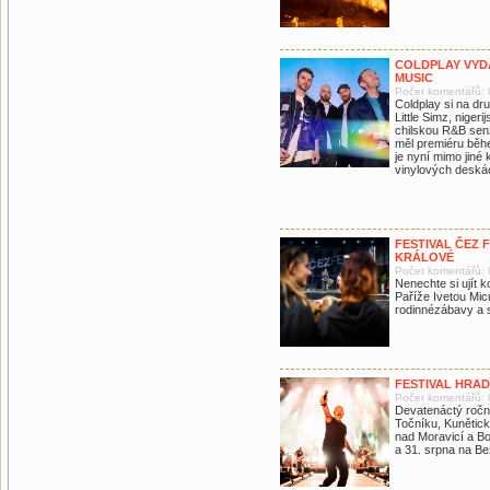
COLDPLAY VYD
MUSIC
Počet komentářů: 
Coldplay si na dr
Little Simz, nige
chilskou R&B senz
měl premiéru běh
je nyní mimo jiné
vinylových deskác
FESTIVAL ČEZ 
KRÁLOVÉ
Počet komentářů: 
Nenechte si ujít 
Paříže Ivetou Mic
rodinnézábavy a 
FESTIVAL HRAD
Počet komentářů: 
Devatenáctý roční
Točníku, Kunětick
nad Moravicí a Bo
a 31. srpna na B