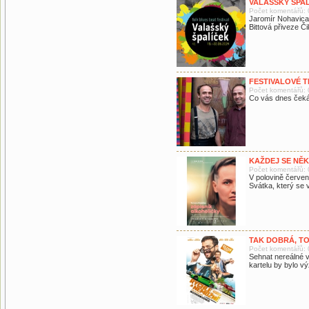
VALAŠSKÝ ŠPAL
Počet komentářů: 
Jaromír Nohavica 
Bittová přiveze Či
FESTIVALOVÉ TI
Počet komentářů: 
Co vás dnes čeká 
KAŽDEJ SE NĚKD
Počet komentářů: 
V polovině červen
Svátka, který se v
TAK DOBRÁ, TO
Počet komentářů: 
Sehnat nereálné 
kartelu by bylo v