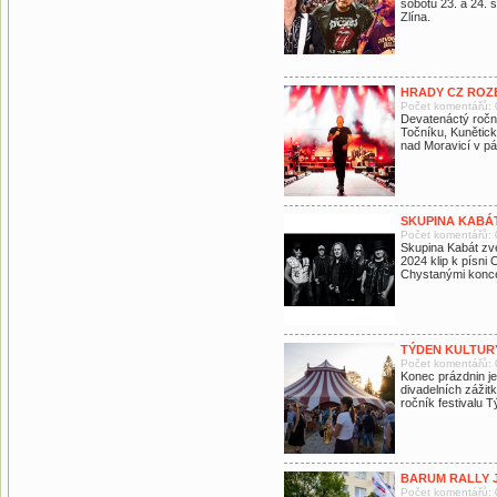
sobotu 23. a 24. 
Zlína.
HRADY CZ ROZ
Počet komentářů: 
Devatenáctý roční
Točníku, Kunětick
nad Moravicí v pá
SKUPINA KABÁT
Počet komentářů: 
Skupina Kabát zve
2024 klip k písni
Chystanými koncer
TÝDEN KULTUR
Počet komentářů: 
Konec prázdnin je
divadelních zážit
ročník festivalu 
BARUM RALLY J
Počet komentářů: 