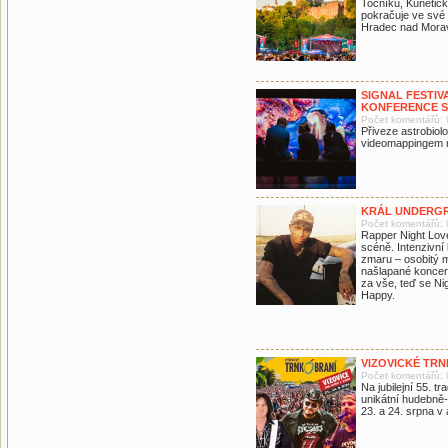
Točníku, Kunětic
pokračuje ve své 
Hradec nad Morav
SIGNAL FESTIV
KONFERENCE S
Počet komentářů: 
Přiveze astrobiol
videomappingem ro
KRÁL UNDERGR
Počet komentářů: 
Rapper Night Lovel
scéně. Intenzivní 
zmaru – osobitý mi
našlapané koncer
za vše, teď se Ni
Happy.
VIZOVICKÉ TRN
Počet komentářů: 
Na jubilejní 55. tr
unikátní hudebně-
23. a 24. srpna v 