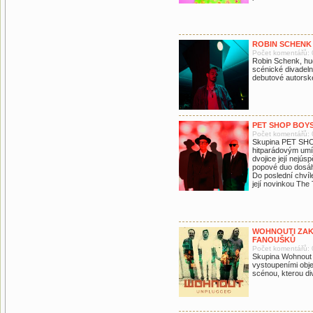
ROBIN SCHENK
Počet komentářů: 
Robin Schenk, hud
scénické divadeln
debutové autorské
PET SHOP BOYS
Počet komentářů: 
Skupina PET SHO
hitparádovým umí
dvojice její nejú
popové duo dosáh
Do poslední chvíl
její novinkou The
WOHNOUTI ZAK
FANOUŠKŮ
Počet komentářů: 
Skupina Wohnout s
vystoupeními objel
scénou, kterou d