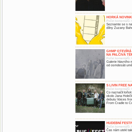
HORKÁ NOVINKA
Počet komentářů: 
Seznamte se s naš
dílny Zuzany Bah
GHMP OTEVÍRÁ
NA PALČIVÁ TÉ
Počet komentářů: 
Galerie hlavního 
od osmdesáti uměl
S LIVIN FREE 
Počet komentářů: 
Co naznačil loňský
okolo Jana Holeč
debutu Voices fr
From Cradle to Co
HUDEBNÍ FESTIV
Počet komentářů: 
Čas nám utekl tak