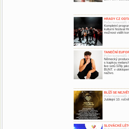
HRADY CZ ODT
Počet komentářů: 
Kompletní progra
kulturní festival
možnost vidět kon
​​TANEČNÍ EUFO
Počet komentářů: 
Německý producen
s kapkou melancho
live setů šířily ja
BUNT. v obklopení
naživo.
BLÍŽÍ SE NEJV
Počet komentářů: 
Jubilejní 10. ročn
SLOVÁCKÉ LÉTO