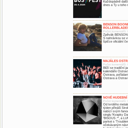
Každopádně další r
dnes a Ty u toho
BENSON BOONE
ROLLERBLADE
Počet komentářů: 
Zpěvák BENSON B
S nahrávkou se vk
špičce oficiální č
MAJÁLES OSTR
Počet komentářů: 
Blíží se tradiční 
kalendáře Ostravy
Ostrava, pořádan
Ostrava a Ostravs
NOVÉ HUDEBNÍ
Počet komentářů: 
Od tvrdého metal
týden přináší šir
nabízí svým fanouš
singlu 'Kvapky D
'BISOUS :*', a LU
parket s 'Trouble
očekávaným návra