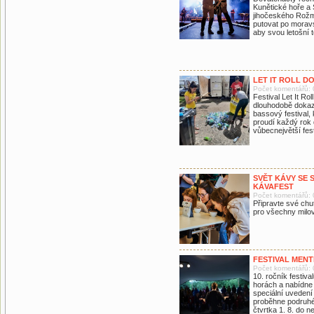
Kunětické hoře a 
jihočeského Rožm
putovat po morav
aby svou letošní 
LET IT ROLL D
Počet komentářů: 
Festival Let It Ro
dlouhodobě dokazu
bassový festival,
proudí každý rok 
vůbecnejvětší fes
SVĚT KÁVY SE S
KÁVAFEST
Počet komentářů: 
Připravte své chu
pro všechny milo
FESTIVAL MENT
Počet komentářů: 
10. ročník festiva
horách a nabídne 
speciální uvedení
proběhne podruhé 
čtvrtka 1. 8. do n