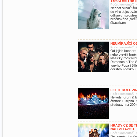
TÉMATEM TŘET
Počet komentářů: 
Nechat si nalít š
do víru objevován
odlišných prostřed
brněnského „večí
škatulkám.
NEUMÍRAJÍCÍ O
Počet komentářů: 
Od jejich koncertu
nebo otevřít brně
klasický rock’n’rol
Ramones a The Str
Iggyho Popa i Bil
čerstvou deskou S
LET IT ROLL 20
Počet komentářů: 
Největší drum & ba
čtvrtek 1. srpna. 
představí na 200 
HRADY CZ SE 
NAD VLTAVOU
Počet komentářů: 
Devatenáctý roční