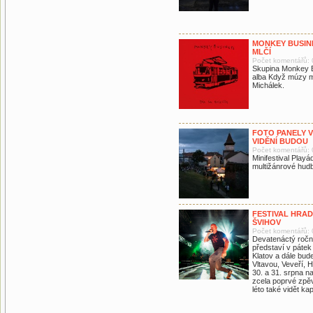
MONKEY BUSINE
MLČÍ
Počet komentářů: 
Skupina Monkey B
alba Když múzy ml
Michálek.
FOTO PANELY V
VIDĚNÍ BUDOU
Počet komentářů: 
Minifestival Pla
multižánrové hudb
FESTIVAL HRA
ŠVIHOV
Počet komentářů: 
Devatenáctý ročn
představí v pátek
Klatov a dále bu
Vltavou, Veveří, 
30. a 31. srpna n
zcela poprvé zpě
léto také vidět ka