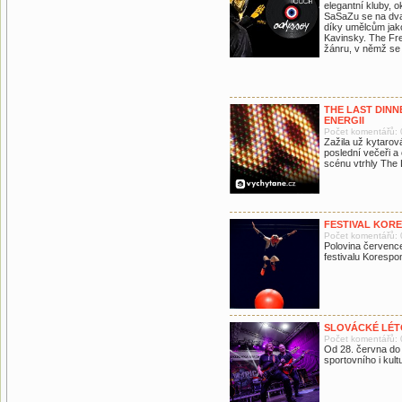
elegantní kluby, 
SaSaZu se na dva 
díky umělcům jak
Kavinsky. The Fr
žánru, v němž se 
THE LAST DINN
ENERGII
Počet komentářů: 
Zažila už kytarov
poslední večeři a
scénu vtrhly The 
FESTIVAL KOR
Počet komentářů: 
Polovina červenc
festivalu Koresp
SLOVÁCKÉ LÉTO
Počet komentářů: 
Od 28. června do
sportovního i kult