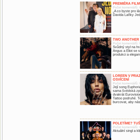
PREMIÉRA FILM
Počet komentářů: 
„A co byste pro lá
Davida Laňky Jedn
TWO ANOTHER 
Počet komentářů: 
Svůdný styl na hr
Angus a Eliot se 
produkci a elegan
LOREEN V PRAZ
OSVÍCENÍ
Počet komentářů: 
Její song Euphori
sama švédská zpěv
dvakrát Eurovisio
Tattoo podruhé. T
burcovat, aby nás 
POLETÍME? TUŠ
Počet komentářů: 
Aktuální singl a 