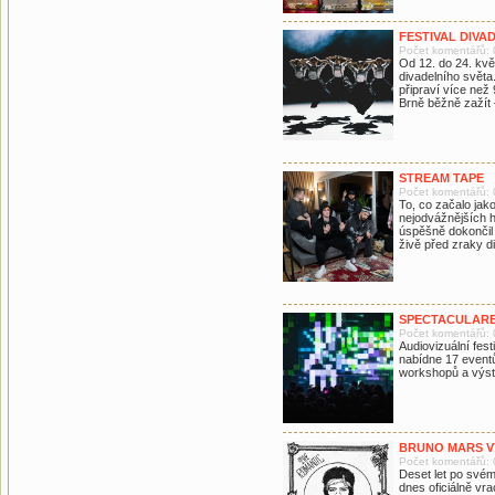
FESTIVAL DIVA
Počet komentářů: 
Od 12. do 24. kv
divadelního světa
připraví více než
Brně běžně zažít 
STREAM TAPE
Počet komentářů: 
To, co začalo jak
nejodvážnějších 
úspěšně dokončil
živě před zraky d
SPECTACULAR
Počet komentářů: 
Audiovizuální festi
nabídne 17 eventů
workshopů a výst
BRUNO MARS V
Počet komentářů: 
Deset let po své
dnes oficiálně vr