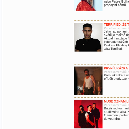
nebo Padre Guilhe
propojení žánrů -
TERRIFIED, ŽE
Počet komentářů: 
Jeho rap pohání t
světě je možné úp
Aktuální mixtape 
jedenadvacátých n
Drake a Playboy C
alba Terrified.
PRVNÍ UKÁZKA 
Počet komentářů: 
První ukázka z oč
příběh o odvaze, 
MUSE OZNÁMIL
Počet komentářů: 
Britští rockoví ve
studiového alba.
Oznámení proběhlo
do vesmíru.