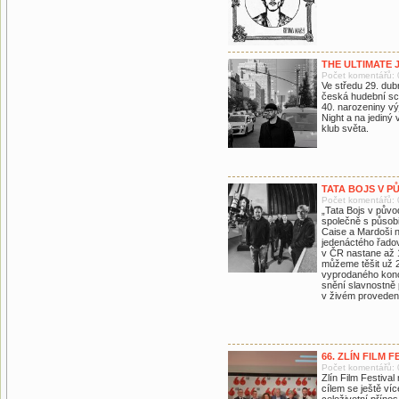
THE ULTIMATE 
Počet komentářů: 
Ve středu 29. du
česká hudební sc
40. narozeniny v
Night a na jediný 
klub světa.
TATA BOJS V P
Počet komentářů: 
„Tata Bojs v půvo
společně s působ
Caise a Mardoši n
jedenáctého řadov
v ČR nastane až 
můžeme těšit už 2
vyprodaného konc
snění slavnostně 
v živém proveden
66. ZLÍN FILM 
Počet komentářů: 
Zlín Film Festiva
cílem se ještě víc