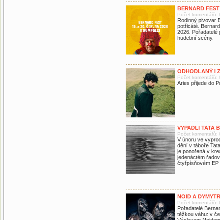
BERNARD FEST 2
Počet komentářů: 
Rodinný pivovar Be
potřicáté. Bernar
2026. Pořadatelé 
hudební scény.
ODHODLANÝ I 
Počet komentářů: 
Aries přijede do
VYPADLI TATA 
Počet komentářů: 
V únoru ve vyprod
dění v táboře Tat
je ponořená v kre
jedenáctém řadov
čtyřpísňovém EP 
NOID A DYMYTR
Počet komentářů: 
Pořadatelé Bernar
těžkou váhu: v če