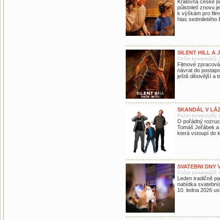
Královna české p
půlstoletí znovu 
k výškám pro filmo
hlas sedmiletého
SILENT HILL A
Počet komentářů: 
Filmové zpracován
návrat do postapo
ještě děsivější a t
SKANDÁL V LÁZ
Počet komentářů: 
O pořádný rozruch
Tomáš Jeřábek a D
která vstoupí do k
SVATEBNI DNY 
Počet komentářů: 
Leden tradičně pa
nabídka svatebníc
10. ledna 2026 usk