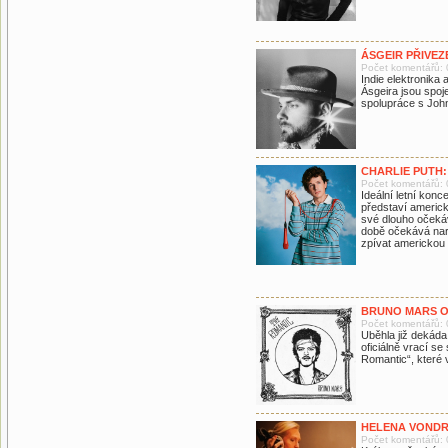
ÁSGEIR PŘIVE
Počet komentářů: 
Indie elektronika
Ásgeira jsou spoje
spolupráce s Jo
CHARLIE PUTH:
Počet komentářů: 
Ideální letní kon
představí americk
své dlouho očekáv
době očekává nar
zpívat americkou
BRUNO MARS O
Počet komentářů: 
Uběhla již dekáda
oficiálně vrací 
Romantic“, které 
HELENA VONDR
Počet komentářů: 