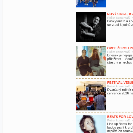
NOVÝ SINGL, K
Počet komentářů: 
Baskytarista a z
se vrací k jedné 
OVCE ŽEROU P
Počet komentářů: 
Dnešek je nejlepš
příležitost… Soci
šťastný a nechutn
FESTIVAL VESUF
Počet komentářů: 
Dvanáctý ročník o
července 2026 na
BEATS FOR LOV
Počet komentářů: 
Line-up Beats for 
budou patřit k vr
největších hitmak