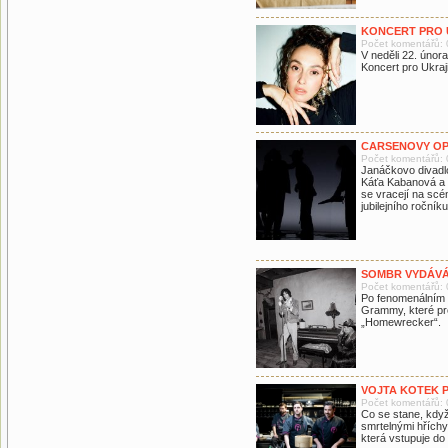
KONCERT PRO 
Počet komentářů: 
V neděli 22. únor
Koncert pro Ukraj
CARSENOVY OPE
Počet komentářů: 
Janáčkovo divadl
Káťa Kabanová a 
se vracejí na scé
jubilejního ročník
SOMBR VYDÁVÁ
Počet komentářů: 
Po fenomenálním 
Grammy, které pr
„Homewrecker“.
VOJTA KOTEK 
Počet komentářů: 
Co se stane, když
smrtelnými hříchy
která vstupuje do 