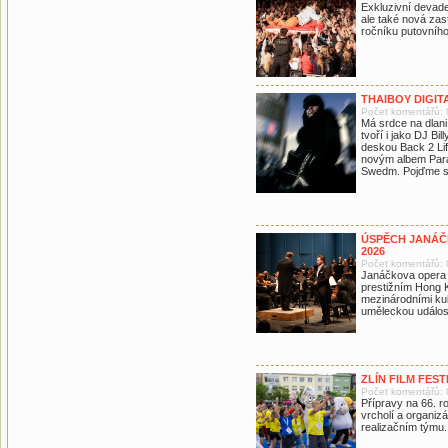
Exkluzivní devade
ale také nová zas
ročníku putovního
THAIBOY DIGITA
Počet komentářů: 
Má srdce na dlani 
tvoří i jako DJ Bil
deskou Back 2 Lif
novým albem Para
Swedm. Pojďme se 
ÚSPĚCH JANÁČ
2026
Počet komentářů: 
Janáčkova opera 
prestižním Hong K
mezinárodními kul
uměleckou událost
ZLÍN FILM FES
Počet komentářů: 
Přípravy na 66. ro
vrcholí a organizá
realizačním týmu.