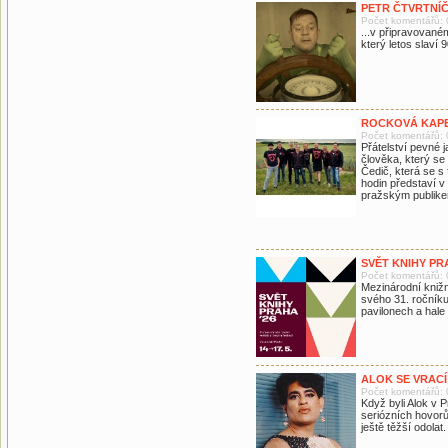
PETR ČTVRTNÍ
Počet komentářů: 
...v připravované
který letos slaví 9
ROCKOVÁ KAPEL
Počet komentářů: 
Přátelství pevné
člověka, který se
Čedič, která se 
hodin představí v
pražským publikem
SVĚT KNIHY P
Počet komentářů: 
Mezinárodní knižní
svého 31. ročníku
pavilonech a hale
ALOK SE VRACÍ
Počet komentářů: 
Když byli Alok v 
seriózních hovorů
ještě těžší odolat.