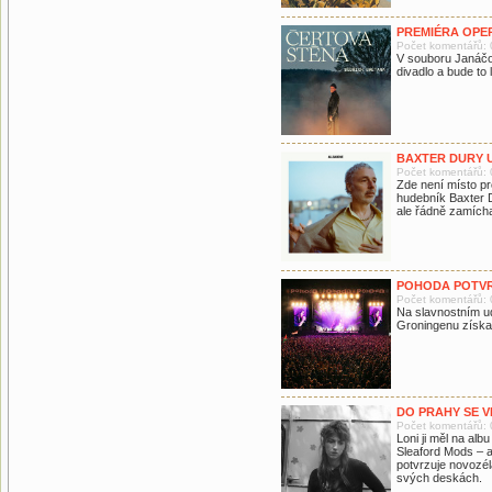
PREMIÉRA OPE
Počet komentářů: 
V souboru Janáčov
divadlo a bude to 
BAXTER DURY 
Počet komentářů: 
Zde není místo pro
hudebník Baxter D
ale řádně zamícha
POHODA POTVRD
Počet komentářů: 
Na slavnostním u
Groningenu získa
DO PRAHY SE 
Počet komentářů: 
Loni ji měl na alb
Sleaford Mods – a
potvrzuje novozé
svých deskách.