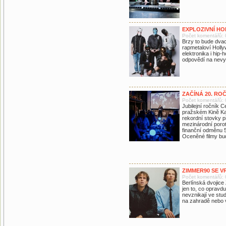
EXPLOZIVNÍ H
Počet komentářů: 
Brzy to bude dvac
rapmetaloví Holly
elektronika i hip-
odpovědí na nevy
ZAČÍNÁ 20. RO
Počet komentářů: 
Jubilejní ročník 
pražském Kině Ka
rekordní stovky p
mezinárodní porot
finanční odměnu 
Oceněné filmy bud
ZIMMER90 SE V
Počet komentářů: 
Berlínská dvojice 
jen to, co opravdu
nevznikají ve stu
na zahradě nebo v 