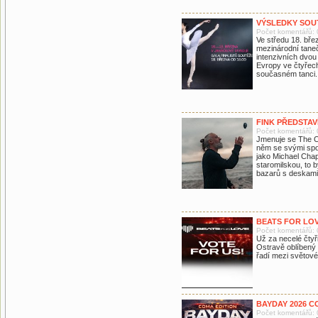
VÝSLEDKY SOUT
Počet komentářů: 
Ve středu 18. bře
mezinárodní tane
intenzivních dvou
Evropy ve čtyřech
současném tanci.
FINK PŘEDSTAV
Počet komentářů: 
Jmenuje se The Cit
něm se svými spol
jako Michael Cha
staromilskou, to 
bazarů s deskami, 
BEATS FOR LOV
Počet komentářů: 
Už za necelé čtyři
Ostravě oblíbený 
řadí mezi světov
BAYDAY 2026 C
Počet komentářů: 