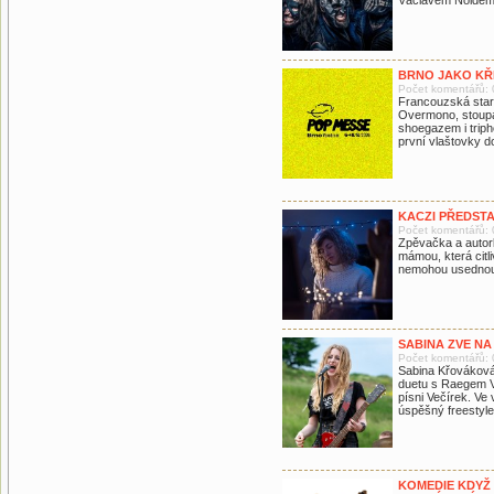
Václavem Noidem 
BRNO JAKO KŘ
Počet komentářů: 
Francouzská star 
Overmono, stoupaj
shoegazem i trip
první vlaštovky 
KACZI PŘEDST
Počet komentářů: 
Zpěvačka a autor
mámou, která citl
nemohou usednout
SABINA ZVE NA
Počet komentářů: 
Sabina Křováková
duetu s Raegem V
písni Večírek. Ve 
úspěšný freestyle
KOMEDIE KDYŽ 