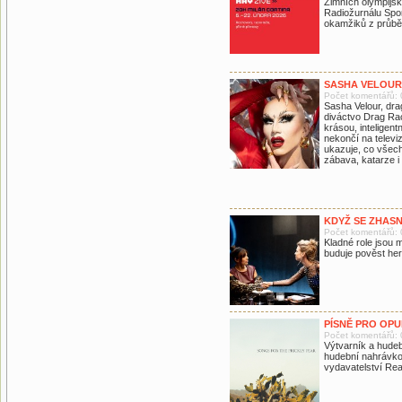
Zimních olympijsk
Radiožurnálu Spor
okamžiků z průbě
SASHA VELOUR
Počet komentářů: 
Sasha Velour, drag
diváctvo Drag Rac
krásou, inteligen
nekončí na telev
ukazuje, co všech
zábava, katarze i
KDYŽ SE ZHAS
Počet komentářů: 
Kladné role jsou m
buduje pověst here
PÍSNĚ PRO OPU
Počet komentářů: 
Výtvarník a hudeb
hudební nahrávko
vydavatelství Re