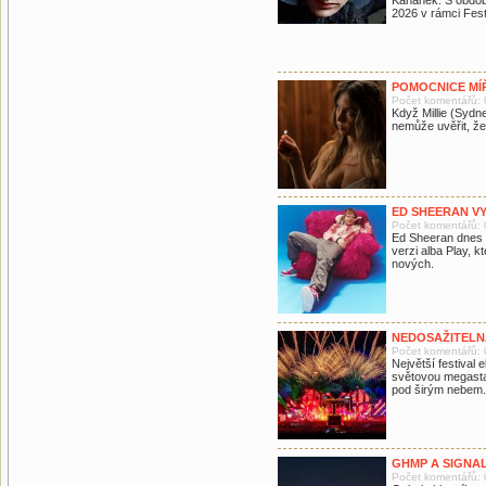
Kahánek. S obdo
2026 v rámci Fest
POMOCNICE MÍŘ
Počet komentářů: 
Když Millie (Syd
nemůže uvěřit, že
ED SHEERAN V
Počet komentářů: 
Ed Sheeran dnes p
verzi alba Play, 
nových.
NEDOSAŽITELNÁ
Počet komentářů: 
Největší festival 
světovou megastar
pod širým nebem.
GHMP A SIGNAL
Počet komentářů: 