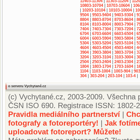
11403-11304
|
11303-11204
|
1120
10803-10704
|
10703-10604
|
106
|
10203-10104
|
10103-10004
|
10
9504
|
9503-9404
|
9403-9304
|
9
8804
|
8803-8704
|
8703-8604
|
8
8104
|
8103-8004
|
8003-7904
|
7
7404
|
7403-7304
|
7303-7204
|
7
6704
|
6703-6604
|
6603-6504
|
6
6004
|
6003-5904
|
5903-5804
|
5
5304
|
5303-5204
|
5203-5104
|
5
4604
|
4603-4504
|
4503-4404
|
4
3904
|
3903-3804
|
3803-3704
|
3
3204
|
3203-3104
|
3103-3004
|
3
2504
|
2503-2404
|
2403-2304
|
2
1804
|
1803-1704
|
1703-1604
|
1
1104
|
1103-1004
|
1003-904
|
903
304
|
303-204
|
203-104
|
103-4
|
o serveru Vychytané.cz
(c) Vychytané.cz, 2003-2009. Všechna p
ČSN ISO 690. Registrace ISSN: 1802-2
Pravidla mediálního partnerství
|
Chc
fotografy a fotoreportéry!
|
Jak fotím
uploadovat fotoreport? Můžete!