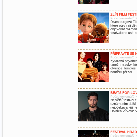
ZLÍN FILM FES
Počet komentářů: 
Dramaturgové Zlín 
které otevírají d
objevovat rozmani
festivalu se usku
PŘIPRAVTE SE 
Počet komentářů: 
Kytarová psychede
taneční tracky, k
čtveřice Temples 
nedrželi při zdi.
BEATS FOR LO
Počet komentářů: 
Největší festival 
oznámením další s
nejočekávanější e
Dolních Vítkovic 
FESTIVAL HRAD
Počet komentářů: 