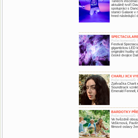
Taneční inscena
aktuálně tvoří Da
spolupráci s Danc
stanici Galaxie v 
hned následující 
SPECTACULARE 
Počet komentářů: 
Festival Spectacu
gigantickou LED k
originální hudby s
české dvojice Dal
CHARLI XCX V
Počet komentářů: 
Zpěvačka Charli 
Soundtrack vznik
Emerald Fennell, k
BARDOTKY PŘE
Počet komentářů: 
Ve hvězdně obsaz
Veškrnová, Pavlín
filmové oslavy žen