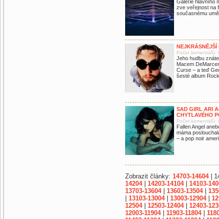
Galerie hlavního
zve veřejnost na 
současnému umění
NEJKRÁSNĚJŠÍ 
Počet komentářů: 
Jeho hudbu znáte 
Macem DeMarcem h
Curse – a teď Ge
šesté album Rock
SAD GIRL ARI
CHYTLAVÉHO 
Počet komentářů: 
Fallen Angel anebo
máma poslouchala 
– a pop noir amer
Zobrazit články:
14703-14604
| 1
14204
|
14203-14104
|
14103-140
13703-13604
|
13603-13504
|
135
|
13103-13004
|
13003-12904
|
12
12504
|
12503-12404
|
12403-123
12003-11904
|
11903-11804
|
118