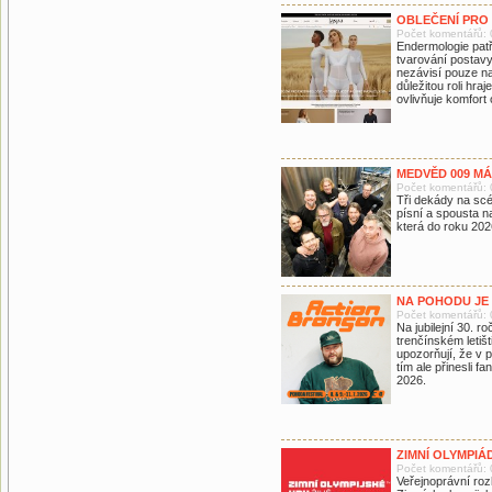
OBLEČENÍ PRO 
Počet komentářů: 
Endermologie patř
tvarování postavy
nezávisí pouze na
důležitou roli hra
ovlivňuje komfort 
MEDVĚD 009 MÁ
Počet komentářů: 
Tři dekády na sc
písní a spousta n
která do roku 202
NA POHODU JE
Počet komentářů: 
Na jubilejní 30. 
trenčínském letiš
upozorňují, že v p
tím ale přinesli f
2026.
ZIMNÍ OLYMPIÁD
Počet komentářů: 
Veřejnoprávní roz