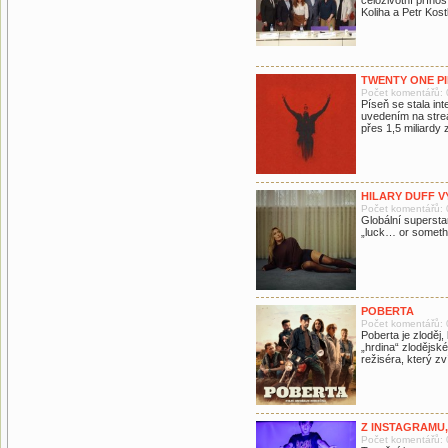
celoživotní příno
Koliha a Petr Kost
TWENTY ONE PI
Počet komentářů: 
Píseň se stala in
uvedením na strea
přes 1,5 miliardy 
HILARY DUFF 
Počet komentářů: 
Globální supersta
„luck… or someth
POBERTA
Počet komentářů: 
Poberta je zloděj,
„hrdina“ zlodějs
režiséra, který z
Z INSTAGRAMU,
Počet komentářů: 