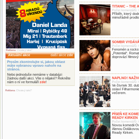
TITANIC – THE 
Počet komentářů: 
Příběh, který dod
mimořádně prodlo
SOMBR VYDÁVÁ
Počet komentářů: 
Fenomén a rockst
Reklama
. Chcete ji také?
„Potential“. Roma
Aktuální akce
další akce
zde
doprovází filmový 
Prosím zkontrolujte si, jakou oblast
máte vybranou vpravo nahoře na
stránce.
Nebo jednoduše nemáme v databázi
NAPLNO! NAŽIV
žádnou další akci. Víte o nějaké? Řekněte
nám o ní ve formuláři
zde
!
Počet komentářů: 
Ve čtvrtek 30. du
oslaví Filharmon
Reklama
. Chcete ji také?
večerem.
PÍSEŇ KE KOME
READY KIRKEN
Počet komentářů: 
Novou komedii Ov
Alenou Dolákovou
Ready Kirken.