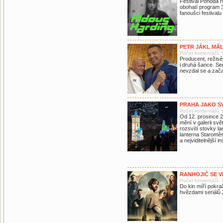
Festival Pohoda r
obohatí program 3
fanoušci festival
PETR JÁKL MÁ
Počet komentářů: 
Producent, režisér
i druhá šance. Se
nevzdal se a zača
PRAHA JAKO S
Počet komentářů: 
Od 12. prosince 2
mění v galerii s
rozsvítí stovky la
lanterna Staroměs
a nejviditelnější 
RANHOJIČ SE V
Počet komentářů: 
Do kin míří pokr
hvězdami seriálů Ž