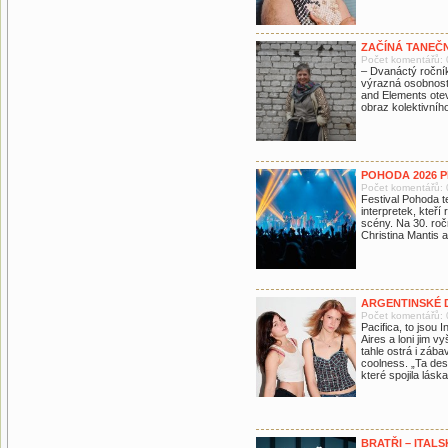
ZAČÍNÁ TANEČN
Počet komentářů: 
– Dvanáctý ročník
výrazná osobnost 
and Elements otev
obraz kolektivníh
POHODA 2026 
Počet komentářů: 
Festival Pohoda t
interpretek, kteř
scény. Na 30. roč
Christina Mantis a
ARGENTINSKÉ D
Počet komentářů: 
Pacifica, to jsou 
Aires a loni jim 
tahle ostrá i záb
coolness. „Ta des
které spojila lásk
BRATŘI – ITAL