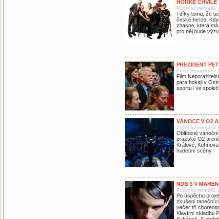
HORKÉ CHVÍLE
Počet komentářů: 
I díky tomu, že se
české herce. Když
zhasne, která má p
pro něj bude výzv
PREZIDENT PET
Počet komentářů: 
Film Neporaziteln
para hokeji v Ost
sportu i ve spole
VÁNOCE V O2 
Počet komentářů: 
Oblíbené vánoční 
pražské O2 areně
Králové, Kühnova
hudební scény.
NDB 3 V MAHEN
Počet komentářů: 
Po úspěchu proje
zkušení tanečníci
večer tří choreog
Klavírní skladbu 