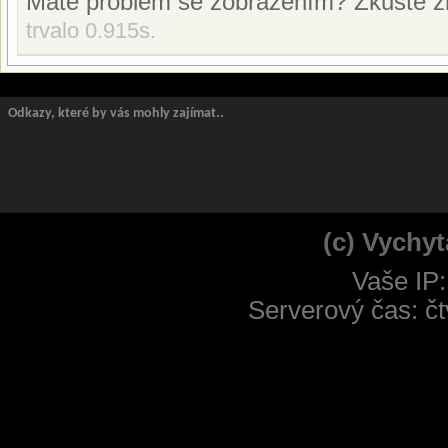
Máte problém se zobrazením? Zkuste z
trvalo 0.915s.
Odkazy, které by vás mohly zajímat..
(c) Vychyt
Vaše IP:
Serverový čas: čt