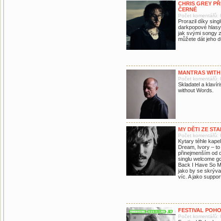
CHRIS GREY PŘ
ČERNÉ
Počet komentářů: 
Prorazil díky sing
darkpopové hlasy.
jak svými songy z
můžete dát jeho d
MANTRAS WITH
Počet komentářů: 
Skladatel a klaví
without Words.
MY DĚTI ZE ST
Počet komentářů: 
Kytary téhle kape
Dream, Ivory – to 
přinejmenším od do
singlu welcome g
Back I Have So Mu
jako by se skrýva
víc. A jako support
FESTIVAL POH
Počet komentářů: 