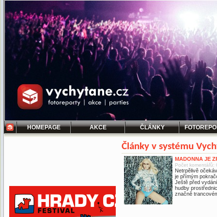
HOMEPAGE
AKCE
ČLÁNKY
FOTOREPO
Články v systému Vych
MADONNA JE Z
Počet komentářů: 
Netrpělivě očeká
je přímým pokrač
Ještě před vydání
hudby prostřednict
značně trancovém