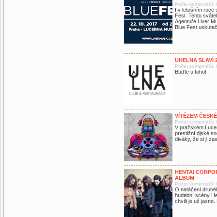
Počet komentářů: 
I v letošním roce
Fest. Tento sváte
Agentuře Liver Mus
Blue Fest uskuteč
UHELNA SLAVÍ 
Počet komentářů: 
Buďte u toho!
VÍTĚZEM ČESKÉ
Počet komentářů: 
V pražském Lucer
prestižní djské s
diváky, že si ji za
HENTAI CORPOR
ALBUM
Počet komentářů: 
O natáčení druhéh
hudební scény Hen
chvíli je už jasno