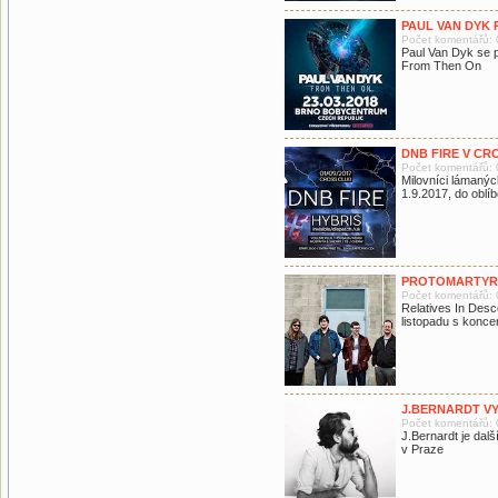
PAUL VAN DYK 
Počet komentářů: 
Paul Van Dyk se p
From Then On
DNB FIRE V CR
Počet komentářů: 
Milovníci lámanýc
1.9.2017, do oblí
PROTOMARTYR 
Počet komentářů: 
Relatives In Desc
listopadu s konc
J.BERNARDT VY
Počet komentářů: 
J.Bernardt je dalš
v Praze