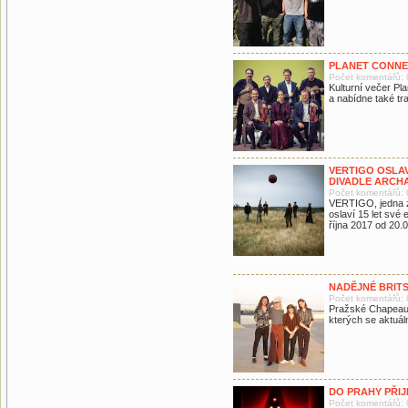
PLANET CONNE
Počet komentářů: 
Kulturní večer Pl
a nabídne také tr
VERTIGO OSLAV
DIVADLE ARCH
Počet komentářů: 
VERTIGO, jedna z
oslaví 15 let své
října 2017 od 20.0
NADĚJNÉ BRITS
Počet komentářů: 
Pražské Chapeau R
kterých se aktuáln
DO PRAHY PŘI
Počet komentářů: 