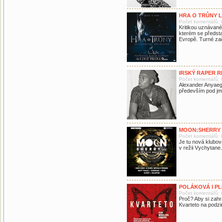
HRA O TRŮNY L
Počet komentářů: 
Kritikou uznávané
kterém se předsta
Evropě. Turné zač
IRSKÝ RAPER R
Počet komentářů: 
Alexander Anyaeg
především pod jm
MOON:SHERRY N
Počet komentářů: 
Je tu nová klubov
v režii Vychytane
POLÁKOVÁ I PL
Počet komentářů: 
Proč? Aby si zah
Kvarteto na podzim