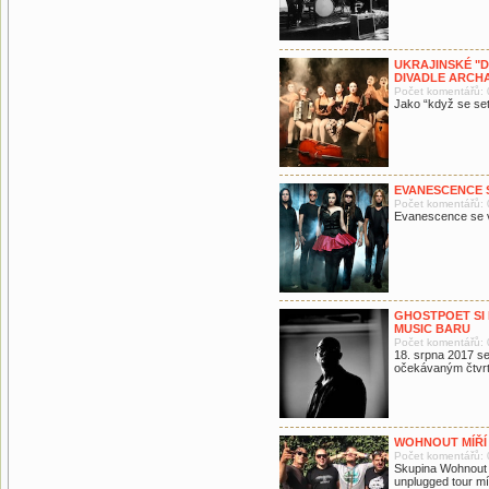
UKRAJINSKÉ "D
DIVADLE ARCH
Počet komentářů: 
Jako “když se set
EVANESCENCE 
Počet komentářů: 
Evanescence se v
GHOSTPOET SI
MUSIC BARU
Počet komentářů: 
18. srpna 2017 se
očekávaným čtvr
WOHNOUT MÍŘÍ
Počet komentářů: 
Skupina Wohnout 
unplugged tour mí