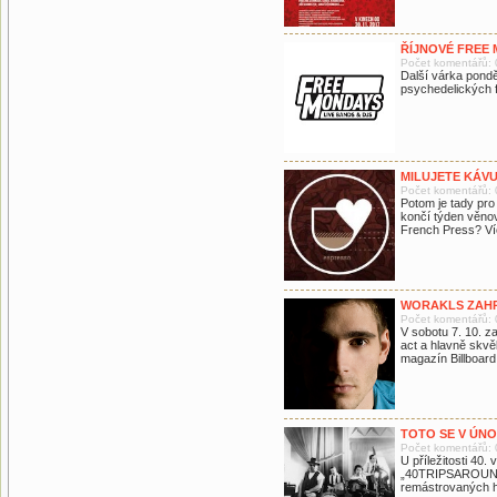
ŘÍJNOVÉ FREE
Počet komentářů: 
Další várka pond
psychedelických 
MILUJETE KÁVU
Počet komentářů: 
Potom je tady pro
končí týden věnov
French Press? Ví
WORAKLS ZAHR
Počet komentářů: 
V sobotu 7. 10. z
act a hlavně skvě
magazín Billboar
TOTO SE V ÚNO
Počet komentářů: 
U příležitosti 40.
„40TRIPSAROUND 
remástrovaných hi