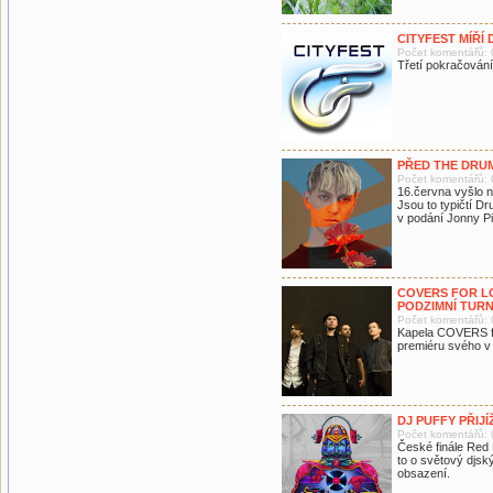
CITYFEST MÍŘÍ
Počet komentářů: 
Třetí pokračování
PŘED THE DRUM
Počet komentářů: 
16.června vyšlo 
Jsou to typičtí D
v podání Jonny P
COVERS FOR LO
PODZIMNÍ TURN
Počet komentářů: 
Kapela COVERS for
premiéru svého v 
DJ PUFFY PŘIJ
Počet komentářů: 
České finále Red B
to o světový djsk
obsazení.