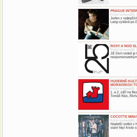
PRAGUE INTERN
Počet komentářů: 
Jeden z nejlepšíc
Lang vydává po č
ROXY A NOD SLA
Počet komentářů: 
Již čtvrt století
neopomenutelným 
HUDEBNĚ-KULT
MORAVSKOU T
Počet komentářů: 
1. a 2. září na Be
Tomáš Klus, Rich
COCOTTE MINU
Počet komentářů: 
Nejdelší setlist v
staré hity! A kdo 