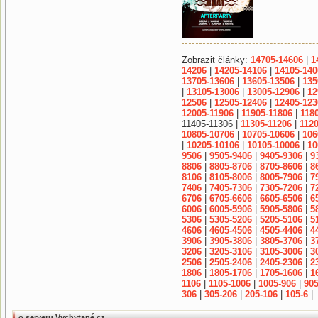
Zobrazit články:
14705-14606
|
1
14206
|
14205-14106
|
14105-140
13705-13606
|
13605-13506
|
135
|
13105-13006
|
13005-12906
|
12
12506
|
12505-12406
|
12405-123
12005-11906
|
11905-11806
|
118
11405-11306 |
11305-11206
|
1120
10805-10706
|
10705-10606
|
106
|
10205-10106
|
10105-10006
|
10
9506
|
9505-9406
|
9405-9306
|
9
8806
|
8805-8706
|
8705-8606
|
8
8106
|
8105-8006
|
8005-7906
|
7
7406
|
7405-7306
|
7305-7206
|
7
6706
|
6705-6606
|
6605-6506
|
6
6006
|
6005-5906
|
5905-5806
|
5
5306
|
5305-5206
|
5205-5106
|
5
4606
|
4605-4506
|
4505-4406
|
4
3906
|
3905-3806
|
3805-3706
|
3
3206
|
3205-3106
|
3105-3006
|
3
2506
|
2505-2406
|
2405-2306
|
2
1806
|
1805-1706
|
1705-1606
|
1
1106
|
1105-1006
|
1005-906
|
905
306
|
305-206
|
205-106
|
105-6
|
o serveru Vychytané.cz