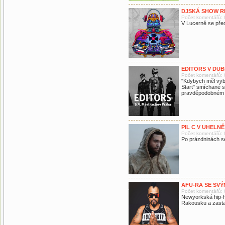
DJSKÁ SHOW R
Počet komentářů: 
V Lucerně se pře
EDITORS V DU
Počet komentářů: 
"Kdybych měl vyb
Start" smíchané s
pravděpodobném zv
PIL C V UHELNĚ
Počet komentářů: 
Po prázdninách se
AFU-RA SE SVÝM
Počet komentářů: 
Newyorkská hip-ho
Rakousku a zastav