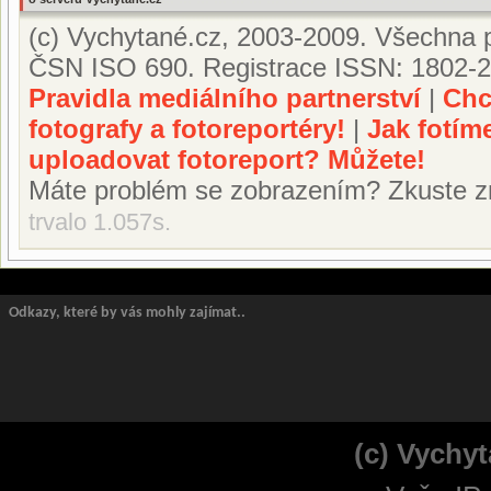
(c) Vychytané.cz, 2003-2009. Všechna p
ČSN ISO 690. Registrace ISSN: 1802-2
Pravidla mediálního partnerství
|
Chc
fotografy a fotoreportéry!
|
Jak fotím
uploadovat fotoreport? Můžete!
Máte problém se zobrazením? Zkuste z
trvalo 1.057s.
Odkazy, které by vás mohly zajímat..
(c) Vychyt