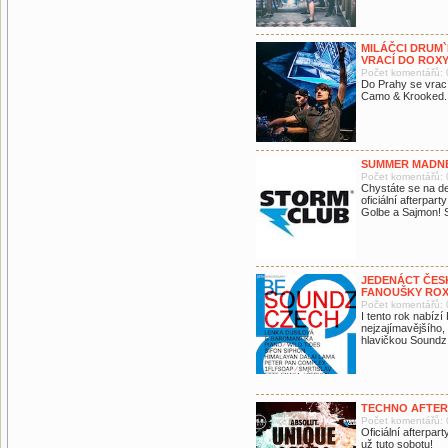
MILÁČCI DRUM
VRACÍ DO ROX
Počet komentářů: 
Do Prahy se vrací
Camo & Krooked.
SUMMER MADNE
Počet komentářů: 
Chystáte se na de
oficiální afterpar
Golbe a Sajmon! 
JEDENÁCT ČESK
FANOUŠKY RO
Počet komentářů: 
I tento rok nabíz
nejzajímavějšího
hlavičkou Soundz
TECHNO AFTER
Počet komentářů: 
Oficiální afterpar
už tuto sobotu!