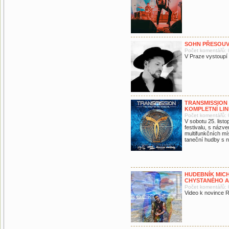
SOHN PŘESOUV
Počet komentářů: 
V Praze vystoupí 
TRANSMISSION 
KOMPLETNÍ LIN
Počet komentářů: 
V sobotu 25. list
festivalu, s názve
multifunkčních mí
taneční hudby s n
HUDEBNÍK MIC
CHYSTANÉHO 
Počet komentářů: 
Video k novince 