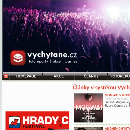
HOMEPAGE
AKCE
ČLÁNKY
FOTOREPO
Články v systému Vych
MOGWAI V ROX
Počet komentářů: 
Skotští Mogwai vy
Every Country’s 
ANDHIM CHYSTA