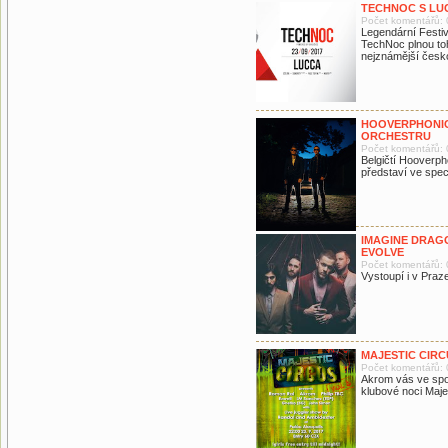
TECHNOC S LU
Počet komentářů: 
Legendární Festiv
TechNoc plnou toh
nejznámější česk
HOOVERPHONIC
ORCHESTRU
Počet komentářů: 
Belgičtí Hooverph
představí ve spec
IMAGINE DRAG
EVOLVE
Počet komentářů: 
Vystoupí i v Praz
MAJESTIC CIRC
Počet komentářů: 
Akrom vás ve spol
klubové noci Maje