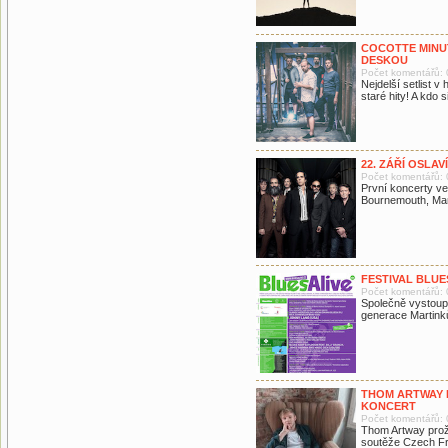
COCOTTE MINU
DESKOU
Počet komentářů: 
Nejdelší setlist v
staré hity! A kdo 
22. ZÁŘÍ OSLAV
Počet komentářů: 
První koncerty ve 
Bournemouth, Man
FESTIVAL BLUES
Počet komentářů: 
Společně vystoupí
generace Martink
THOM ARTWAY 
KONCERT
Počet komentářů: 
Thom Artway proží
soutěže Czech Fr