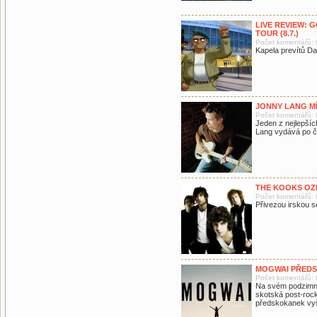
LIVE REVIEW: 
TOUR (8.7.)
Počet komentářů: 
Kapela prevítů Da
JONNY LANG MÍ
Počet komentářů: 
Jeden z nejlepšíc
Lang vydává po č
THE KOOKS OZ
Počet komentářů: 
Přivezou irskou 
MOGWAI PŘEDS
Počet komentářů: 
Na svém podzimní
skotská post-ro
předskokanek vyš