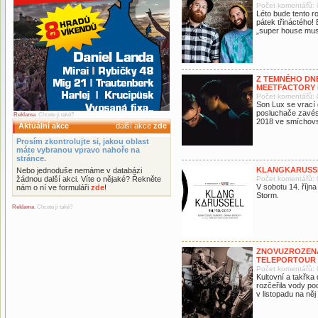
Počet komentářů: 
Léto bude tento ro
pátek třináctého!
„super house mus
Z TEMNÉHO DNE
MEETFACTORY
Počet komentářů: 
Son Lux se vrací
posluchače zavés
Reklama
. Chcete ji také?
2018 ve smíchov
Aktuální akce
další akce
zde
Prosím zkontrolujte si, jakou oblast
máte vybranou vpravo nahoře na
stránce.
KLANGKARUSSE
Nebo jednoduše nemáme v databázi
žádnou další akci. Víte o nějaké? Řekněte
Počet komentářů: 
V sobotu 14. října
nám o ní ve formuláři
zde
!
Storm.
Reklama
. Chcete ji také?
ZNOVUZROZENÁ
TELEPORTOUR
Počet komentářů: 
Kultovní a takřka
rozčeřila vody p
v listopadu na ně