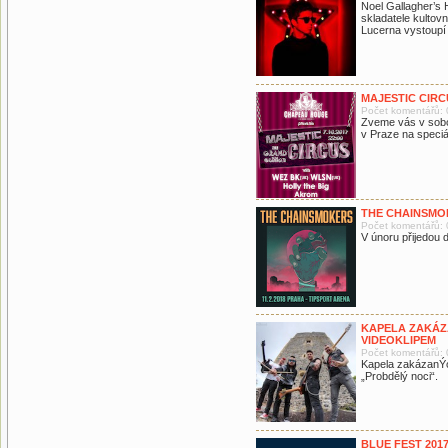
Noel Gallagher’s H
skladatele kultov
Lucerna vystoupí
MAJESTIC CIRC
Počet komentářů: 
Zveme vás v sobo
v Praze na speciál
THE CHAINSMO
Počet komentářů: 
V únoru přijedou 
KAPELA ZAKÁZ
VIDEOKLIPEM
Počet komentářů: 
Kapela zakázanÝo
„Probdělý noci“.
BLUE FEST 201