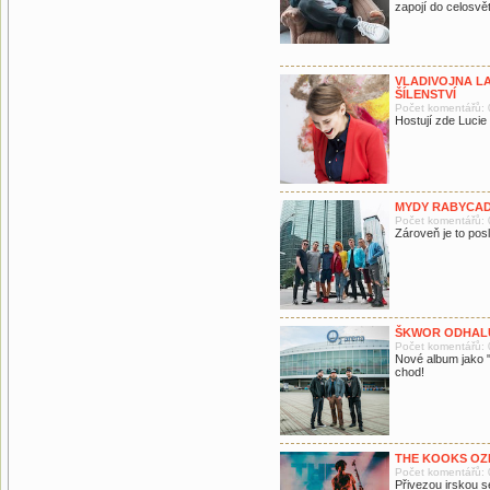
zapojí do celosvě
VLADIVOJNA LA
ŠÍLENSTVÍ
Počet komentářů: 
Hostují zde Lucie
MYDY RABYCAD
Počet komentářů: 
Zároveň je to pos
ŠKWOR ODHALU
Počet komentářů: 
Nové album jako "
chod!
THE KOOKS OZ
Počet komentářů: 
Přivezou irskou 