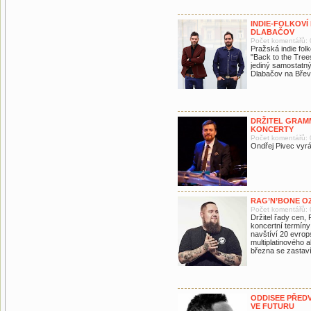
INDIE-FOLKOVÍ 
DLABAČOV
Počet komentářů: 
Pražská indie fol
"Back to the Tree
jediný samostatný
Dlabačov na Břev
DRŽITEL GRAMM
KONCERTY
Počet komentářů: 
Ondřej Pivec vyr
RAG’N’BONE O
Počet komentářů: 
Držitel řady ce
koncertní termín
navštíví 20 evro
multiplatinového 
března se zastaví
ODDISEE PŘEDV
VE FUTURU