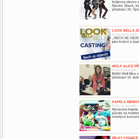
Královna electro 
Electric Shock, k
představí 26. říj
LOOK BELLA 20
Počet komentářů: 
,,NECH SE OBJEVI
jako krásní a úsp
WOLF ALICE P
Počet komentářů: 
Britští Wolf Alice
představí 16. le
KAPELA MEMOA
Počet komentářů: 
Moravská kapela 
působí na hudební
mnohých koncerte
MILKY CHANCE 