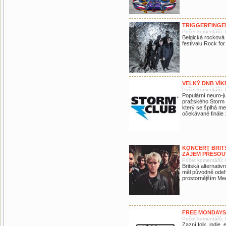
TRIGGERFINGE
Počet komentářů: 
Belgická rocková 
festivalu Rock for
VELKÝ DNB VÍ
Počet komentářů: 
Populární neuro-
pražského Storm 
který se šplhá m
očekávané finále
KONCERT BRIT
ZÁJEM PŘESOU
Počet komentářů: 
Britská alternativ
měl původně odeh
prostornějším Me
FREE MONDAYS
Počet komentářů: 
Zazní folk, indie, 