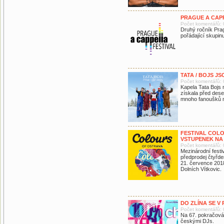
PRAGUE A CAPP
Počet komentářů: 
Druhý ročník Prag
pořádající skupin
TATA / BOJS JS
Počet komentářů: 
Kapela Tata Bojs 
získala před dese
mnoho fanoušků 
FESTIVAL COL
VSTUPENEK NA 
Počet komentářů: 
Mezinárodní festi
předprodej čtyřde
21. července 2018
Dolních Vítkovic.
DO ZLÍNA SE V 
Počet komentářů: 
Na 67. pokračová
českými DJs.