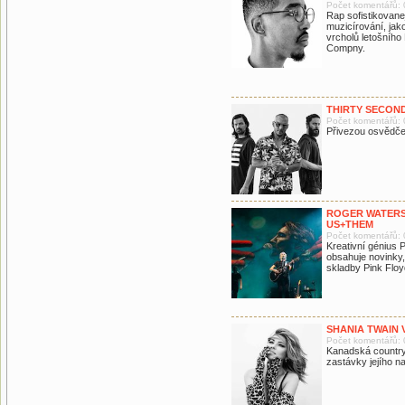
Počet komentářů: 
Rap sofistikovane
muzicírování, jak
vrcholů letošního
Compny.
THIRTY SECOND
Počet komentářů: 
Přivezou osvědčen
ROGER WATERS
US+THEM
Počet komentářů: 
Kreativní génius 
obsahuje novinky,
skladby Pink Floy
SHANIA TWAIN 
Počet komentářů: 
Kanadská country
zastávky jejího n