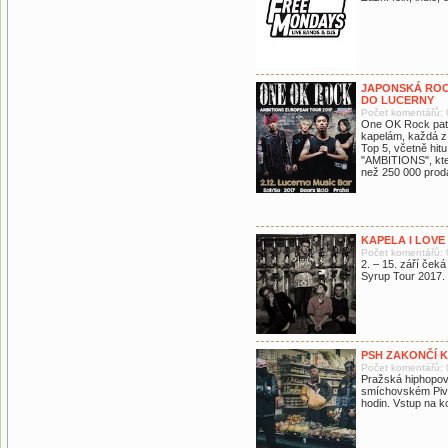
JAPONSKÁ ROC
DO LUCERNY
Počet komentářů: 
One OK Rock patř
kapelám, každá z 
Top 5, včetně hitu
"AMBITIONS", kter
než 250 000 prod
KAPELA I LOV
Počet komentářů: 
2. – 15. září ček
Syrup Tour 2017.
PSH ZAKONČÍ 
Počet komentářů: 
Pražská hiphopov
smíchovském Pivov
hodin. Vstup na ko