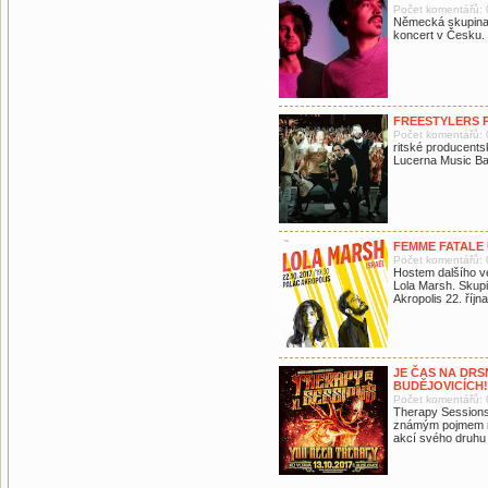
Počet komentářů: 
Německá skupina 
koncert v Česku.
FREESTYLERS P
Počet komentářů: 
ritské producents
Lucerna Music Ba
FEMME FATALE 
Počet komentářů: 
Hostem dalšího v
Lola Marsh. Skupi
Akropolis 22. října
JE ČAS NA DR
BUDĚJOVICÍCH!
Počet komentářů: 
Therapy Sessions 
známým pojmem n
akcí svého druhu 