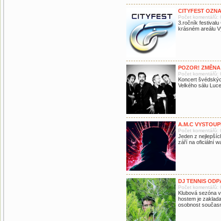
CITYFEST OZNA
Počet komentářů: 
3.ročník festival
krásném areálu Vý
POZOR! ZMĚNA
Počet komentářů: 
Koncert švédskýc
Velkého sálu Luc
A.M.C VYSTOUP
Počet komentářů: 
Jeden z nejlepšíc
září na oficiální
DJ TENNIS ODP
Počet komentářů: 
Klubová sezóna v
hostem je zaklada
osobnost součas