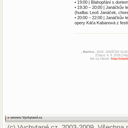
• 19:00 | Blahopřání s dorte
• 19:30 – 20:00 | Janáčkův l
(hudba: Leoš Janáček, choreo
• 20:00 – 22:00 | Janáčkův 
opery Káťa Kabanová z festi
, Martina .
2026. JANÁČEK SLAVÍ
[Citace: 6. 8. 2026.] h
link na článek:
http://cla
o serveru Vychytané.cz
(c) Vychytané.cz, 2003-2009. Všechna p