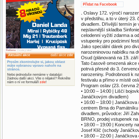
Přidat na Facebook
. Oslavy 172. výročí naroze
v předstihu, a to v úterý 23
divadlem. Dřívější termín j
nejslavnější skladba Sinfoni
celodenní vyžití zdarma a od
vstupenky pro podzimní fest
Jako speciální dárek pro div
Reklama
. Chcete ji také?
narozeninovou nabídku na d
Aktuální akce
další akce
zde
Osud (plánovaná na 19. září 
Prosím zkontrolujte si, jakou oblast
Tato časově omezená akce od
máte vybranou vpravo nahoře na
potrvá přesně do 3. červen
stránce.
narozeniny. Podrobnosti k n
Nebo jednoduše nemáme v databázi
žádnou další akci. Víte o nějaké? Řekněte
festivalu a přímo v místě osl
nám o ní ve formuláři
zde
!
Program oslav (23. června 2
• 10:00 – 14:00 | Liščí bojov
Janáčkovým divadlem)
• 16:00 – 18:00 | Janáčkov
centrem Brna do Památníku
divadlem, průvodce: Jiří Za
BRNO, prodej vstupenek n
• 18:00 – 19:00 | Koncerty 
Josef Klíč (schody Janáčkov
• 18:00 – 22:00 | Janáčkova