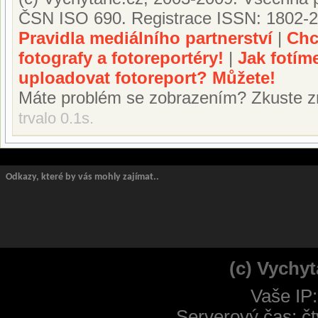
ČSN ISO 690. Registrace ISSN: 1802-2
Pravidla mediálního partnerství
|
Chc
fotografy a fotoreportéry!
|
Jak fotím
uploadovat fotoreport? Můžete!
Máte problém se zobrazením? Zkuste z
trvalo 0.1s.
Odkazy, které by vás mohly zajímat..
(c) Vychyt
Vaše IP
Serverový čas: čt