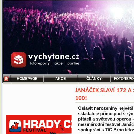
HOMEPAGE
AKCE
ČLÁNKY
FOTOREPO
JANÁČEK SLAVÍ 172 A
100!
Oslavit narozeniny největ
skladatele přímo pod širý
přáteli a světovou operou –
mezinárodní festival Janá
spolupráci s TIC Brno letos 