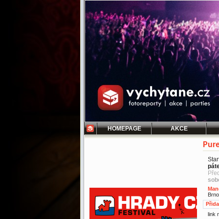
HOMEPAGE
AKCE
Pur
Star
pát
Pře
sob
Man
Brno
Přid
link