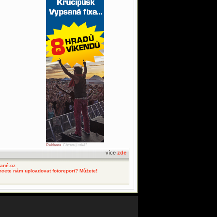
Reklama
. Chcete ji také?
více
zde
tané.cz
hcete nám uploadovat fotoreport? Můžete!