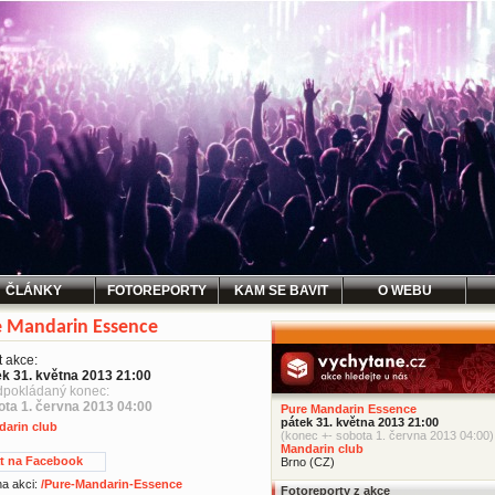
ČLÁNKY
FOTOREPORTY
KAM SE BAVIT
O WEBU
e Mandarin Essence
t akce:
ek 31. května 2013 21:00
dpokládaný konec:
ota 1. června 2013 04:00
Pure Mandarin Essence
pátek 31. května 2013 21:00
darin club
(konec +- sobota 1. června 2013 04:00)
Mandarin club
at na Facebook
Brno (CZ)
 na akci:
/Pure-Mandarin-Essence
Fotoreporty z akce