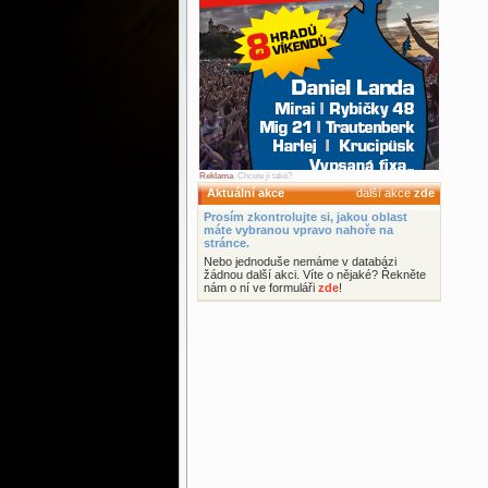
Reklama
. Chcete ji také?
Aktuální akce
další akce
zde
Prosím zkontrolujte si, jakou oblast
máte vybranou vpravo nahoře na
stránce.
Nebo jednoduše nemáme v databázi
žádnou další akci. Víte o nějaké? Řekněte
nám o ní ve formuláři
zde
!