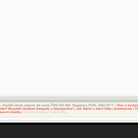
. Použité zdroje citujeme dle normy ČSN ISO 690. Registrace ISSN: 1802-2677. |
Více o Vychy
dat? Neustále hledáme fotografy a fotoreportéry!
|
Jak fotíme a které fotky nestahujeme
|
C
tavení stránky
.
Generování stránky trvalo 0.064s.