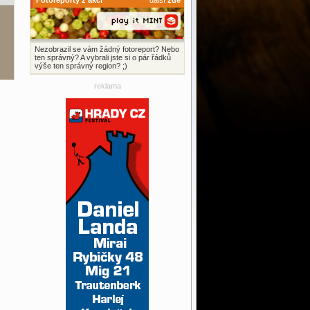
Fotoreporty z akcí
další
zde
Nezobrazil se vám žádný fotoreport? Nebo
ten správný? A vybrali jste si o pár řádků
výše ten správný region? ;)
reklama