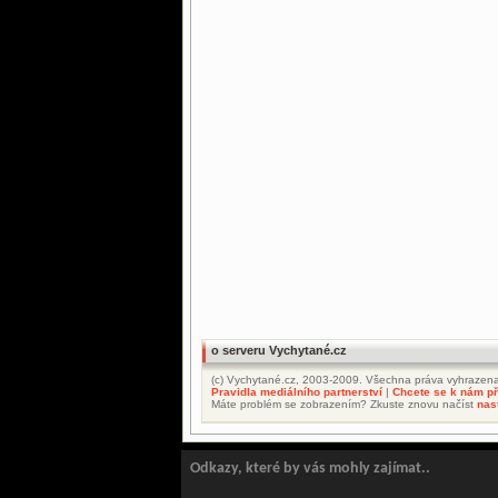
o serveru Vychytané.cz
(c) Vychytané.cz, 2003-2009. Všechna práva vyhrazena
Pravidla mediálního partnerství
|
Chcete se k nám při
Máte problém se zobrazením? Zkuste znovu načíst
nas
Odkazy, které by vás mohly zajímat..