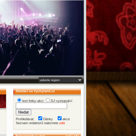
Hledání na Vychytané.cz
text-fotky-akci
DJ-vystupující
Prohledávat:
články
akce
Seznam redaktorů naleznete
zde