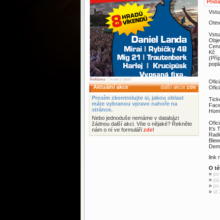
Přid
Vstu
Otev
Vstu
Obje
Cena
Kč
(Pří
popl
Reklama
. Chcete ji také?
Ofic
Aktuální akce
další akce
zde
Ofic
Prosím zkontrolujte si, jakou oblast
Ticke
máte vybranou vpravo nahoře na
Face
stránce.
Hom
Nebo jednoduše nemáme v databázi
Ofici
žádnou další akci. Víte o nějaké? Řekněte
It’s
nám o ní ve formuláři
zde
!
Radi
Blee
Dem
link
O té
»
po
»
pá
»
po
»
út