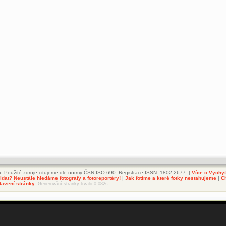
. Použité zdroje citujeme dle normy ČSN ISO 690. Registrace ISSN: 1802-2677. |
Více o Vychy
dat? Neustále hledáme fotografy a fotoreportéry!
|
Jak fotíme a které fotky nestahujeme
|
C
tavení stránky
.
Generování stránky trvalo 0.082s.