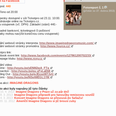
at na Facebook
pné:
440
Fotoreport č. 1
(přidán so 27. dubna 2013)
řeno od 20:00
penky dostupné v síti Ticketpro od 23.11. 10:00.
dnávejte online na Ticketpro.cz.
 vstupenek (vč. DPH): Základní (stání) 440.-
padné bankovní, ticketingové či poštovní
atky mohou navýšit konečnou cenu vstupenek)
iální webové stránky interpreta:
http://www.imaginedragonsmusic.com/
iální webové stránky promotéra:
http://www.fource.cz/
tpro link:
book event link:
http://www.facebook.com/events/127861200702233/
epage klubu:
http://www.roxy.cz
ální videa:
 Time -
http://youtu.be/sENM2wA_FTg
oactive -
http://youtu.be/eu-xFvLaE68
ding Out -
http://youtu.be/gJEoxeW7JvQ
ons -
http://youtu.be/NSoIWEGL1YM
 na akci:
/IMAGINE-DRAGONS
to akci byly napsány již tyto články
:
 15. 4. 2013
Imagine Dragons v Praze už za pár dní!
 8. 3. 2013
Imagine Dragons připravili pro fanoušky remixovou soutěž
 4. 3. 2013
Koncert Imagine Dragons se přesouvá do SaSaZu!
 20. 11. 2012
Američtí Imagine Dragons si již brousí zuby