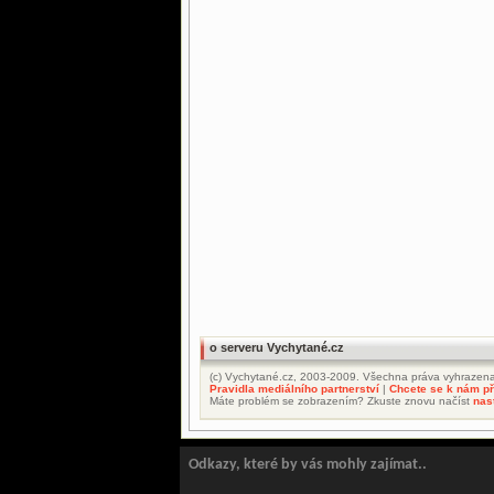
o serveru Vychytané.cz
(c) Vychytané.cz, 2003-2009. Všechna práva vyhrazena
Pravidla mediálního partnerství
|
Chcete se k nám při
Máte problém se zobrazením? Zkuste znovu načíst
nas
Odkazy, které by vás mohly zajímat..