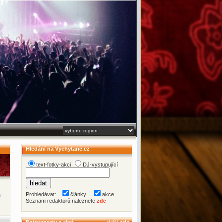
Hledání na Vychytané.cz
text-fotky-akci
DJ-vystupující
Prohledávat:
články
akce
)
Seznam redaktorů naleznete
zde