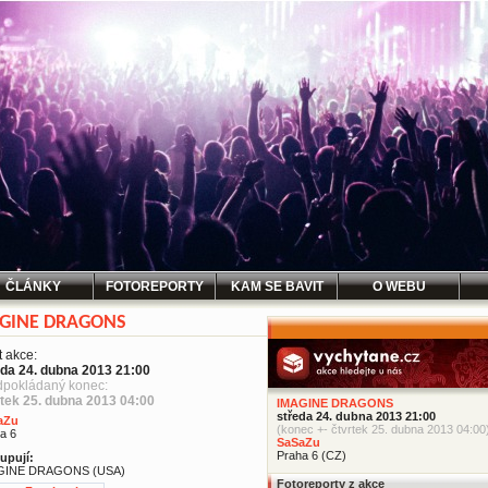
ČLÁNKY
FOTOREPORTY
KAM SE BAVIT
O WEBU
GINE DRAGONS
t akce:
eda 24. dubna 2013 21:00
dpokládaný konec:
rtek 25. dubna 2013 04:00
IMAGINE DRAGONS
středa 24. dubna 2013 21:00
aZu
(konec +- čtvrtek 25. dubna 2013 04:00
a 6
SaSaZu
Praha 6 (CZ)
upují:
GINE DRAGONS (USA)
Fotoreporty z akce