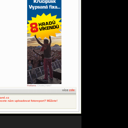
Reklama
. Chcete ji také?
více
zde
tané.cz
hcete nám uploadovat fotoreport? Můžete!