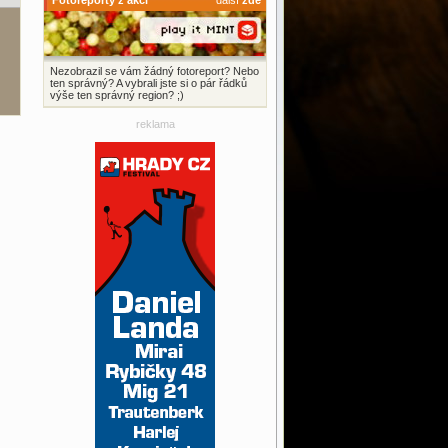
Fotoreporty z akcí
další
zde
Nezobrazil se vám žádný fotoreport? Nebo
ten správný? A vybrali jste si o pár řádků
výše ten správný region? ;)
reklama