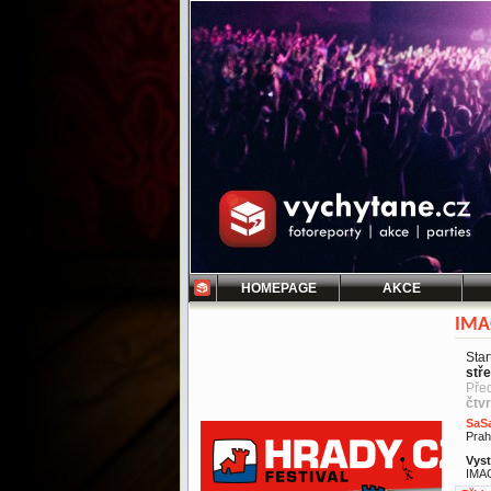
HOMEPAGE
AKCE
IMA
Star
stř
Pře
čtv
SaS
Prah
Vyst
IMA