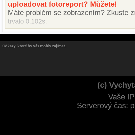
uploadovat fotoreport? Můžete!
Máte problém se zobrazením? Zkuste z
trvalo 0.102s.
Odkazy, které by vás mohly zajímat..
(c) Vychyt
Vaše IP
Serverový čas: p