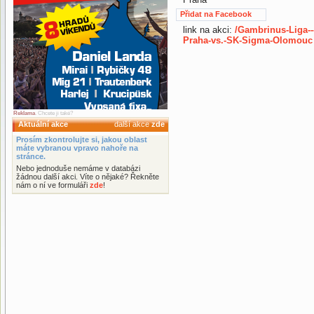
Přidat na Facebook
link na akci:
/Gambrinus-Liga--
Praha-vs.-SK-Sigma-Olomouc
Reklama
. Chcete ji také?
Aktuální akce
další akce
zde
Prosím zkontrolujte si, jakou oblast
máte vybranou vpravo nahoře na
stránce.
Nebo jednoduše nemáme v databázi
žádnou další akci. Víte o nějaké? Řekněte
nám o ní ve formuláři
zde
!