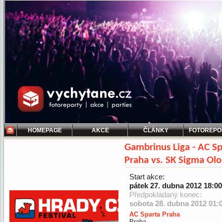
HOMEPAGE
AKCE
ČLÁNKY
FOTOREPO
Gambrinus Liga - AC Sp
Praha vs. SK Sigma O
Start akce:
pátek 27. dubna 2012 18:00
Předpokládaný konec:
sobota 28. dubna 2012 01:
AC Sparta Praha
Praha