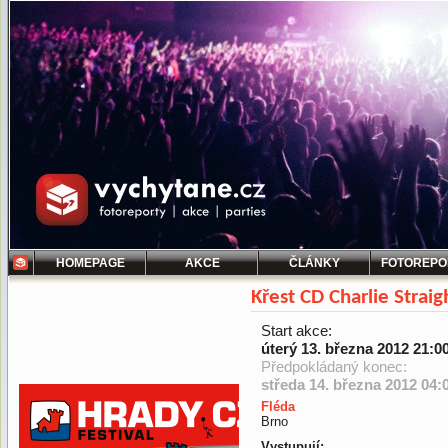
HOMEPAGE
AKCE
ČLÁNKY
FOTOREPO
Křest CD Charlie Straig
Start akce:
úterý 13. března 2012 21:0
Předpokládaný konec:
středa 14. března 2012 04:
Fléda
Brno
Vystupují: