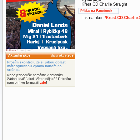
Křest CD Charlie Straight
Přidat na Facebook
link na akci:
/Krest-CD-Charlie-
Reklama
. Chcete ji také?
Aktuální akce
další akce
zde
Prosím zkontrolujte si, jakou oblast
máte vybranou vpravo nahoře na
stránce.
Nebo jednoduše nemáme v databázi
žádnou další akci. Víte o nějaké? Řekněte
nám o ní ve formuláři
zde
!