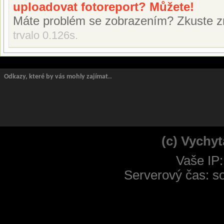
uploadovat fotoreport? Můžete!
Máte problém se zobrazením? Zkuste z
trvalo 0.126s.
Odkazy, které by vás mohly zajímat..
(c) Vychyt
Vaše IP:
Serverový čas: s