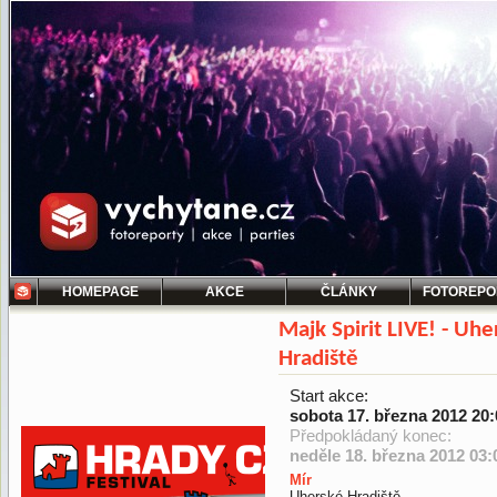
HOMEPAGE
AKCE
ČLÁNKY
FOTOREPO
Majk Spirit LIVE! - Uhe
Hradiště
Start akce:
sobota 17. března 2012 20:
Předpokládaný konec:
neděle 18. března 2012 03:
Mír
Uherské Hradiště