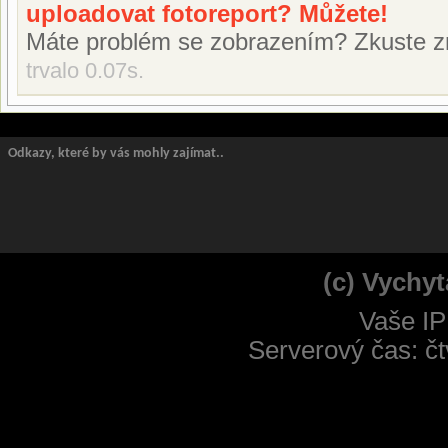
uploadovat fotoreport? Můžete!
Máte problém se zobrazením? Zkuste z
trvalo 0.07s.
Odkazy, které by vás mohly zajímat..
(c) Vychyt
Vaše IP
Serverový čas: čt