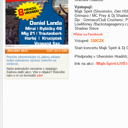
Vystupují:
Majk Spirit (Slovensko, člen H1
Grimaso / MC Prey & Dj Shadow
Djs : Grimaso/Club Crushers/, 
LowMoney /Backstageagency.cz
Shadow Steve
Přidat na Facebook
Vstupné:
150CZK
Reklama
. Chcete ji také?
Start koncertu Majk Spirit & Dj
Aktuální akce
další akce
zde
Předprodej v Uherském Hradišti,
Prosím zkontrolujte si, jakou oblast
máte vybranou vpravo nahoře na
link na akci:
/Majk-Spirit-LIVE!
stránce.
Nebo jednoduše nemáme v databázi
žádnou další akci. Víte o nějaké? Řekněte
nám o ní ve formuláři
zde
!