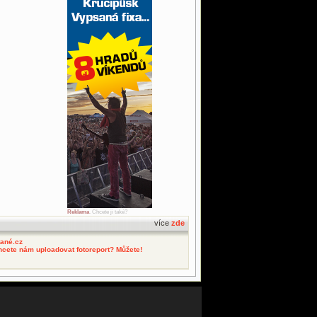
Reklama
. Chcete ji také?
více
zde
tané.cz
hcete nám uploadovat fotoreport? Můžete!