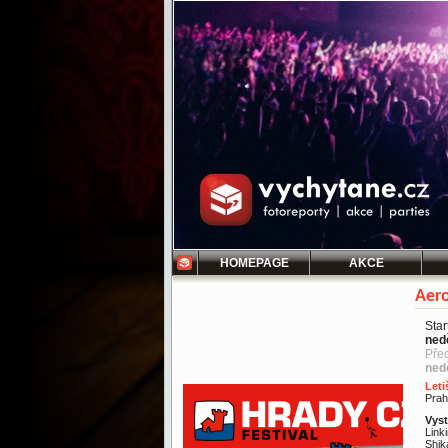
HOMEPAGE
AKCE
Aero
Star
ned
Pře
ned
Leti
Pra
Vyst
Link
Shik