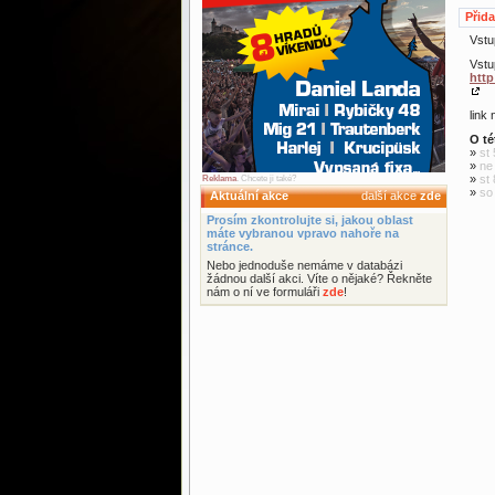
Přid
Vstu
Vstu
http
link
O té
»
st 
»
ne
»
st 
Reklama
. Chcete ji také?
»
so
Aktuální akce
další akce
zde
Prosím zkontrolujte si, jakou oblast
máte vybranou vpravo nahoře na
stránce.
Nebo jednoduše nemáme v databázi
žádnou další akci. Víte o nějaké? Řekněte
nám o ní ve formuláři
zde
!