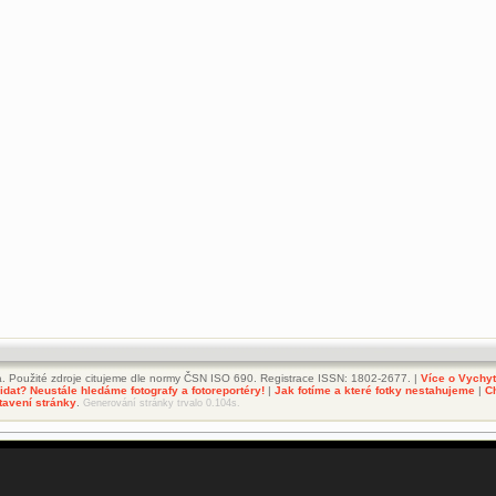
. Použité zdroje citujeme dle normy ČSN ISO 690. Registrace ISSN: 1802-2677. |
Více o Vychy
dat? Neustále hledáme fotografy a fotoreportéry!
|
Jak fotíme a které fotky nestahujeme
|
C
tavení stránky
.
Generování stránky trvalo 0.104s.