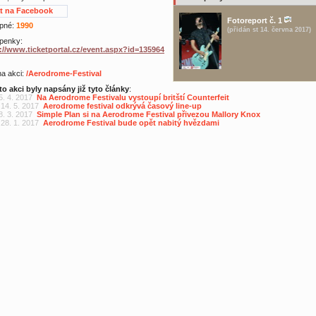
at na Facebook
Fotoreport č. 1
pné:
1990
(přidán st 14. června 2017)
penky:
://www.ticketportal.cz/event.aspx?id=135964
 na akci:
/Aerodrome-Festival
to akci byly napsány již tyto články
:
5. 4. 2017
Na Aerodrome Festivalu vystoupí britští Counterfeit
 14. 5. 2017
Aerodrome festival odkrývá časový line-up
8. 3. 2017
Simple Plan si na Aerodrome Festival přivezou Mallory Knox
 28. 1. 2017
Aerodrome Festival bude opět nabitý hvězdami