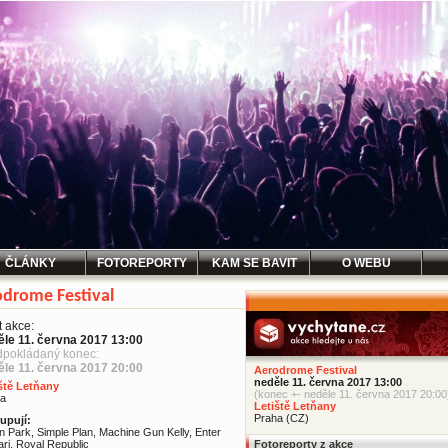
ČLÁNKY
FOTOREPORTY
KAM SE BAVIT
O WEBU
drome Festival
t akce:
ěle 11. června 2017 13:00
dpokládaný konec:
ěle 11. června 2017 20:00
Aerodrome Festival
neděle 11. června 2017 13:00
ště Letňany
(konec +- neděle 11. června 2017 20:00
ha
Letiště Letňany
Praha (CZ)
upují:
in Park, Simple Plan, Machine Gun Kelly, Enter
ari, Royal Republic
Fotoreporty z akce