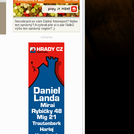
Fotoreporty z akcí
další
zde
Nezobrazil se vám žádný fotoreport? Nebo
ten správný? A vybrali jste si o pár řádků
výše ten správný region? ;)
reklama