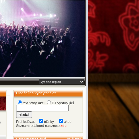
Hledání na Vychytané.cz
text-fotky-akci
DJ-vystupující
Prohledávat:
články
akce
)
Seznam redaktorů naleznete
zde