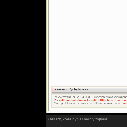
o serveru Vychytané.cz
(c) Vychytané.cz, 2003-2009. Všechna práva vyhrazena
Pravidla mediálního partnerství
|
Chcete se k nám při
Máte problém se zobrazením? Zkuste znovu načíst
nas
Odkazy, které by vás mohly zajímat..