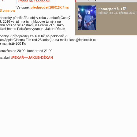
Přidat na Facebook
Vstupné:
předprodej 160CZK / na
Fotoreport č. 1
tě 200CZK
(přidán po 13. března 2017)
ohorský písničkář a objev roku v anketě Český
ík 2016 vyráží na jarní klubové turné a na
tku března se zastaví i v Fénixu Zlín. Jako
iální host s Pekařem vystoupí Jakub Děkan.
penky v předprodeji za 160 Kč na pokladně v
en Apple Cinema Zlín (od 23.ledna) a na mailu: lena@fenixclub.cz
 na místě 200 Kč
 otevřen do 20:00, koncert od 21:00
 na akci:
/PEKAŘ-+-JAKUB-DĚKAN