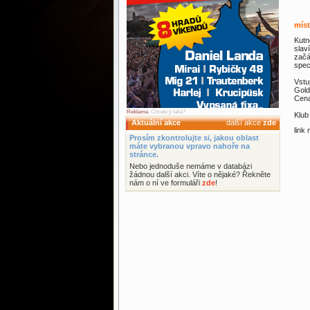
mís
Kutn
slav
začá
spec
Vstu
Gold
Cena
Reklama
. Chcete ji také?
Klub
Aktuální akce
další akce
zde
link
Prosím zkontrolujte si, jakou oblast
máte vybranou vpravo nahoře na
stránce.
Nebo jednoduše nemáme v databázi
žádnou další akci. Víte o nějaké? Řekněte
nám o ní ve formuláři
zde
!