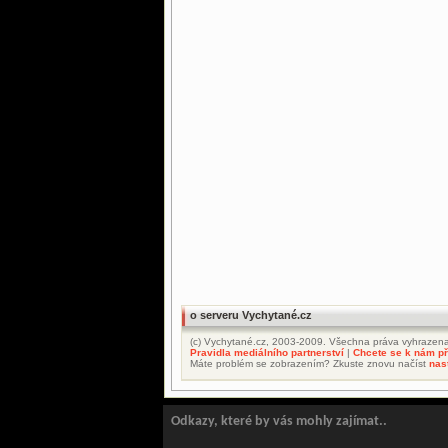
o serveru Vychytané.cz
(c) Vychytané.cz, 2003-2009. Všechna práva vyhrazena
Pravidla mediálního partnerství
|
Chcete se k nám při
Máte problém se zobrazením? Zkuste znovu načíst
nas
Odkazy, které by vás mohly zajímat..