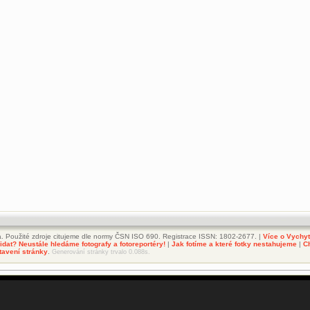
. Použité zdroje citujeme dle normy ČSN ISO 690. Registrace ISSN: 1802-2677. |
Více o Vychy
dat? Neustále hledáme fotografy a fotoreportéry!
|
Jak fotíme a které fotky nestahujeme
|
C
tavení stránky
.
Generování stránky trvalo 0.088s.