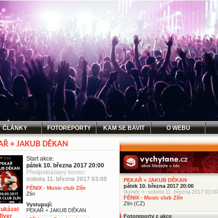
ČLÁNKY
FOTOREPORTY
KAM SE BAVIT
O WEBU
AŘ + JAKUB DĚKAN
Start akce:
pátek 10. března 2017 20:00
Předpokládaný konec:
sobota 11. března 2017 03:00
PEKAŘ + JAKUB DĚKAN
pátek 10. března 2017 20:00
FÉNIX - Music club Zlín
(konec +- sobota 11. března 2017 03:00
Zlín
FÉNIX - Music club Zlín
Zlín (CZ)
Vystupují:
ukázat
PEKAŘ + JAKUB DĚKAN
flyer
Fotoreporty z akce