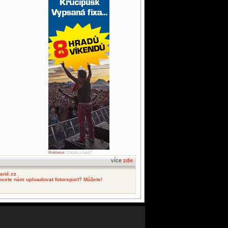
Reklama
. Chcete ji také?
více
zde
tané.cz
hcete nám uploadovat fotoreport? Můžete!