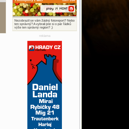
Fotoreporty z akcí
další
zde
Nezobrazil se vám žádný fotoreport? Nebo
ten správný? A vybrali jste si o pár řádků
výše ten správný region? ;)
reklama