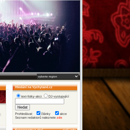
Hledání na Vychytané.cz
text-fotky-akci
DJ-vystupující
Prohledávat:
články
akce
)
Seznam redaktorů naleznete
zde