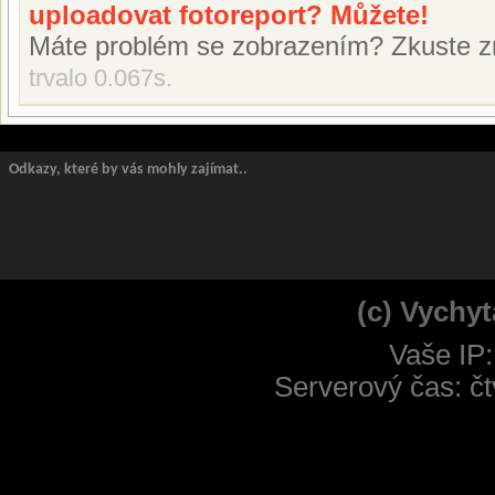
uploadovat fotoreport? Můžete!
Máte problém se zobrazením? Zkuste z
trvalo 0.067s.
Odkazy, které by vás mohly zajímat..
(c) Vychyt
Vaše IP:
Serverový čas: čt