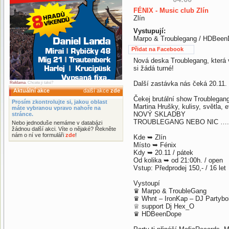
FÉNIX - Music club Zlín
Zlín
Vystupují:
Marpo & Troublegang / HDBee
Přidat na Facebook
Nová deska Troublegang, která 
si žádá turné!
Další zastávka nás čeká 20.11. 
Reklama
. Chcete ji také?
Aktuální akce
další akce
zde
Čekej brutální show Troublegang
Prosím zkontrolujte si, jakou oblast
Martina Hrušky, kulisy, světla,
máte vybranou vpravo nahoře na
NOVÝ SKLADBY
stránce.
TROUBLEGANG NEBO NIC ….
Nebo jednoduše nemáme v databázi
žádnou další akci. Víte o nějaké? Řekněte
nám o ní ve formuláři
zde
!
Kde ➥ Zlín
Místo ➥ Fénix
Kdy ➥ 20.11 / pátek
Od kolika ➥ od 21:00h. / open
Vstup: Předprodej 150,- / 16 let
Vystoupí
♛ Marpo & TroubleGang
♛ Whnt – IronKap – DJ Partybo
♕ support Dj Hex_O
♛ HDBeenDope