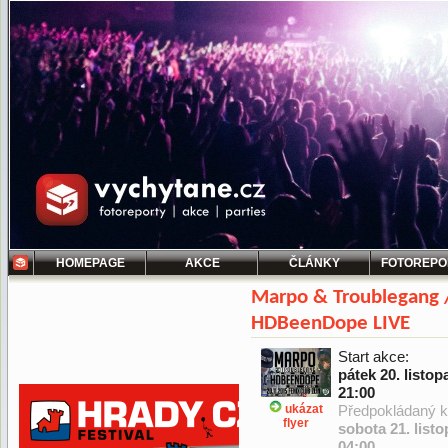
HOMEPAGE
AKCE
ČLÁNKY
FOTOREPO
Marpo & Troublegang 
HDBeenDope LIVE
Start akce:
pátek 20. listo
21:00
ukázat
Předpokládaný k
flyer
sobota 21. list
04:00