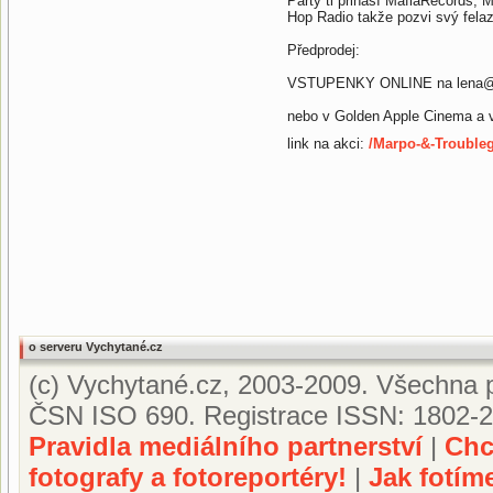
Party ti přináší MafiaRecords, 
Hop Radio takže pozvi svý felaz
Předprodej:
VSTUPENKY ONLINE na lena@f
nebo v Golden Apple Cinema a 
link na akci:
/Marpo-&-Trouble
o serveru Vychytané.cz
(c) Vychytané.cz, 2003-2009. Všechna p
ČSN ISO 690. Registrace ISSN: 1802-2
Pravidla mediálního partnerství
|
Chc
fotografy a fotoreportéry!
|
Jak fotím