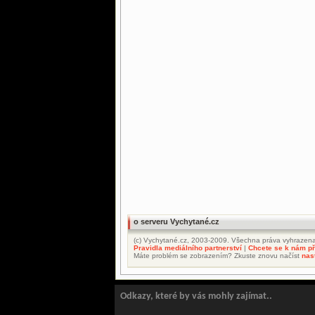
o serveru Vychytané.cz
(c) Vychytané.cz, 2003-2009. Všechna práva vyhrazena
Pravidla mediálního partnerství
|
Chcete se k nám při
Máte problém se zobrazením? Zkuste znovu načíst
nas
Odkazy, které by vás mohly zajímat..