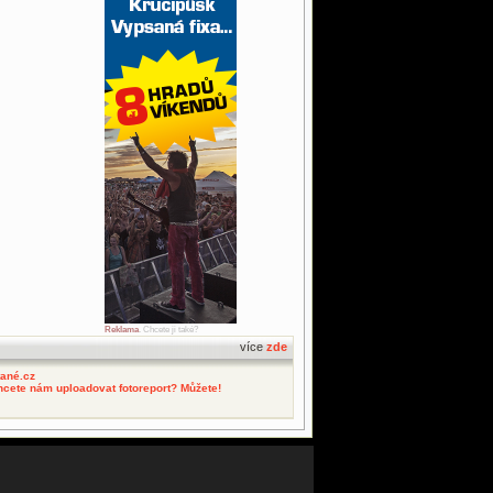
Reklama
. Chcete ji také?
více
zde
tané.cz
hcete nám uploadovat fotoreport? Můžete!