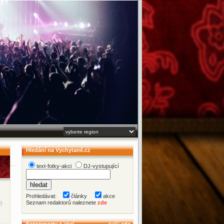
Hledání na Vychytané.cz
text-fotky-akci
DJ-vystupující
Prohledávat:
články
akce
Seznam redaktorů naleznete
zde
)