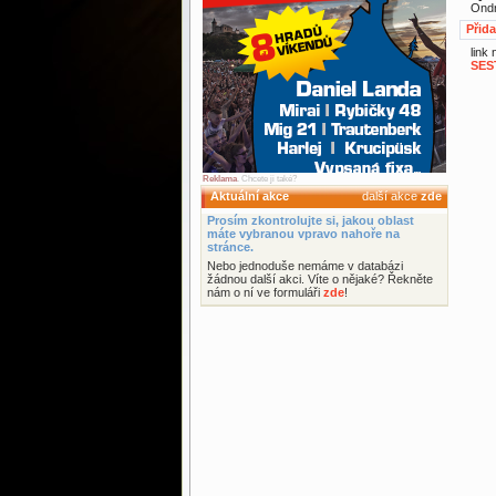
Ondr
Přid
link
SES
Reklama
. Chcete ji také?
Aktuální akce
další akce
zde
Prosím zkontrolujte si, jakou oblast
máte vybranou vpravo nahoře na
stránce.
Nebo jednoduše nemáme v databázi
žádnou další akci. Víte o nějaké? Řekněte
nám o ní ve formuláři
zde
!