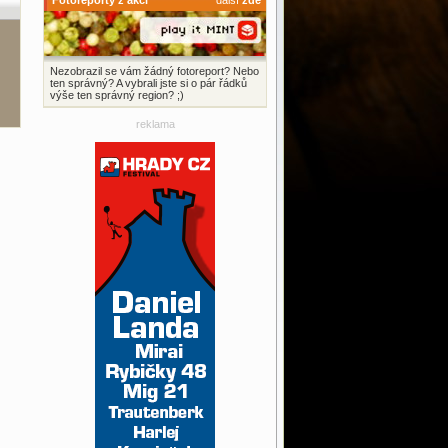
Fotoreporty z akcí
další
zde
Nezobrazil se vám žádný fotoreport? Nebo
ten správný? A vybrali jste si o pár řádků
výše ten správný region? ;)
reklama