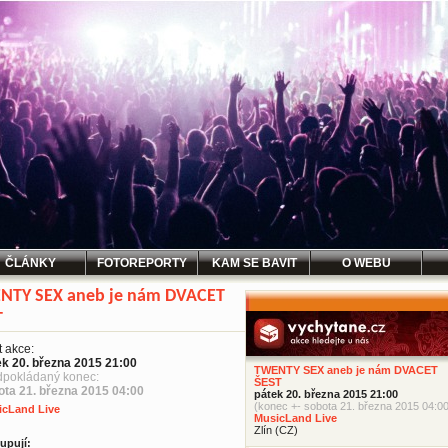
ČLÁNKY
FOTOREPORTY
KAM SE BAVIT
O WEBU
NTY SEX aneb je nám DVACET
T
t akce:
ek 20. března 2015 21:00
TWENTY SEX aneb je nám DVACET
dpokládaný konec:
ŠEST
ota 21. března 2015 04:00
pátek 20. března 2015 21:00
(konec +- sobota 21. března 2015 04:00
icLand Live
MusicLand Live
Zlín (CZ)
upují: