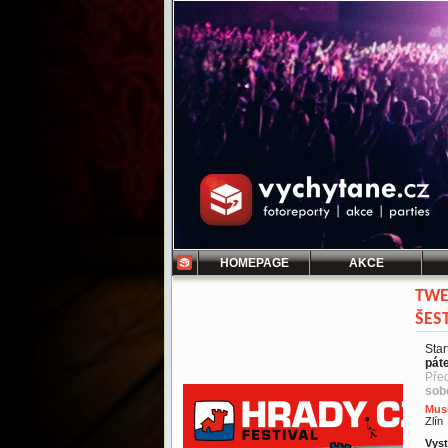
HOMEPAGE
AKCE
TWE
ŠES
Star
pát
Pře
sob
Mus
Zlín
Vyst