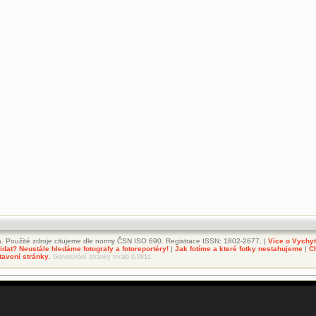
. Použité zdroje citujeme dle normy ČSN ISO 690. Registrace ISSN: 1802-2677. |
Více o Vychy
dat? Neustále hledáme fotografy a fotoreportéry!
|
Jak fotíme a které fotky nestahujeme
|
C
tavení stránky
.
Generování stránky trvalo 0.081s.