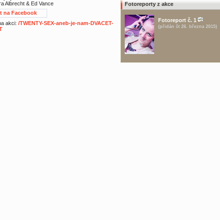
a Albrecht & Ed Vance
Fotoreporty z akce
at na Facebook
Fotoreport č. 1
 na akci:
/TWENTY-SEX-aneb-je-nam-DVACET-
(přidán čt 26. března 2015)
T