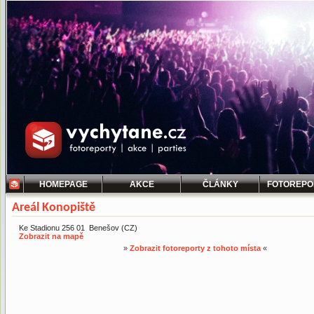
HOMEPAGE
AKCE
ČLÁNKY
FOTOREPO
Areál Konopiště
Ke Stadionu 256 01 Benešov (CZ)
Zobrazit na mapě
»
Zobrazit fotoreporty z tohoto místa
«