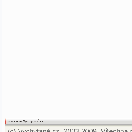
o serveru Vychytané.cz
(c) Vychytané.cz, 2003-2009. Všechna p