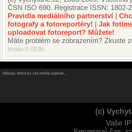
ČSN ISO 690. Registrace ISSN: 1802-2
Pravidla mediálního partnerství
|
Chc
fotografy a fotoreportéry!
|
Jak fotím
uploadovat fotoreport? Můžete!
Máte problém se zobrazením? Zkuste z
trvalo 0.053s.
Odkazy, které by vás mohly zajímat..
(c) Vychyt
Vaše IP
Serverový čas: s