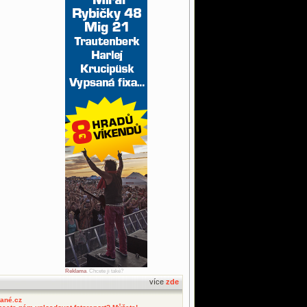
Reklama
. Chcete ji také?
více
zde
tané.cz