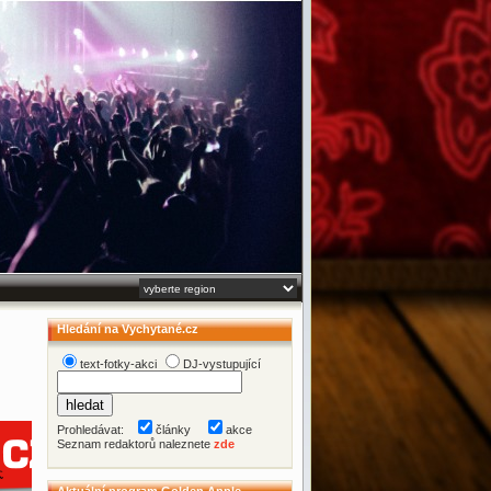
Hledání na Vychytané.cz
text-fotky-akci
DJ-vystupující
Prohledávat:
články
akce
Seznam redaktorů naleznete
zde