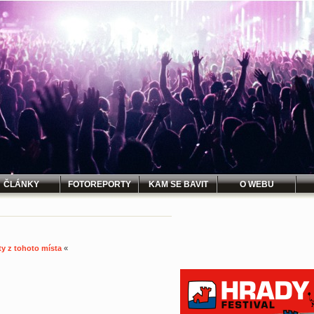
ČLÁNKY
FOTOREPORTY
KAM SE BAVIT
O WEBU
ty z tohoto místa
«