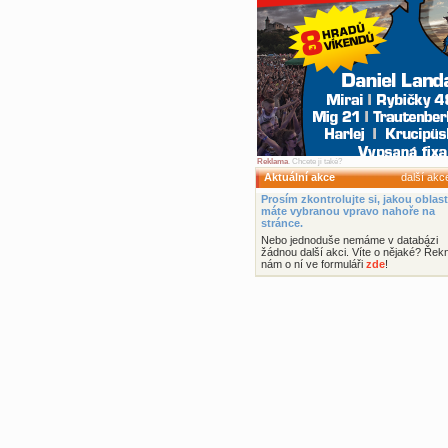
Reklama
. Chcete ji také?
Aktuální akce
další ak
Prosím zkontrolujte si, jakou oblast
máte vybranou vpravo nahoře na
stránce.
Nebo jednoduše nemáme v databázi
žádnou další akci. Víte o nějaké? Řek
nám o ní ve formuláři
zde
!