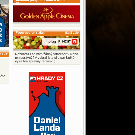
Aktuální program Golden Apple
Cinema
Fotoreporty z akcí
další
zde
ce
zde
Nezobrazil se vám žádný fotoreport? Nebo
ten správný? A vybrali jste si o pár řádků
výše ten správný region? ;)
něte