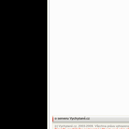
o serveru Vychytané.cz
(c) Vychytané.cz, 2003-2009. Všechna práva vyhrazena