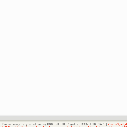
. Použité zdroje citujeme dle normy ČSN ISO 690. Registrace ISSN: 1802-2677. |
Více o Vychy