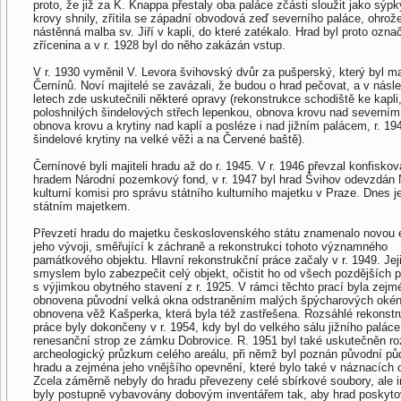
proto, že již za K. Knappa přestaly oba paláce zčásti sloužit jako sýpk
krovy shnily, zřítila se západní obvodová zeď severního paláce, ohrož
nástěnná malba sv. Jiří v kapli, do které zatékalo. Hrad byl proto ozn
zřícenina a v r. 1928 byl do něho zakázán vstup.
V r. 1930 vyměnil V. Levora švihovský dvůr za pušperský, který byl m
Černínů. Noví majitelé se zavázali, že budou o hrad pečovat, a v násle
letech zde uskutečnili některé opravy (rekonstrukce schodiště ke kapli,
poloshnilých šindelových střech lepenkou, obnova krovu nad severní
obnova krovu a krytiny nad kaplí a posléze i nad jižním palácem, r. 1
šindelové krytiny na velké věži a na Červené baště).
Černínové byli majiteli hradu až do r. 1945. V r. 1946 převzal konfisko
hradem Národní pozemkový fond, v r. 1947 byl hrad Švihov odevzdán 
kulturní komisi pro správu státního kulturního majetku v Praze. Dnes j
státním majetkem.
Převzetí hradu do majetku československého státu znamenalo novou 
jeho vývoji, směřující k záchraně a rekonstrukci tohoto významného
památkového objektu. Hlavní rekonstrukční práce začaly v r. 1949. Jej
smyslem bylo zabezpečit celý objekt, očistit ho od všech pozdějších p
s výjimkou obytného stavení z r. 1925. V rámci těchto prací byla zejm
obnovena původní velká okna odstraněním malých špýcharových okén
obnovena věž Kašperka, která byla též zastřešena. Rozsáhlé rekonstr
práce byly dokončeny v r. 1954, kdy byl do velkého sálu jižního palác
renesanční strop ze zámku Dobrovice. R. 1951 byl také uskutečněn ro
archeologický průzkum celého areálu, při němž byl poznán původní pů
hradu a zejména jeho vnějšího opevnění, které bylo také v náznacích
Zcela záměrně nebyly do hradu převezeny celé sbírkové soubory, ale in
byly postupně vybavovány dobovým inventářem tak, aby hrad poskyto