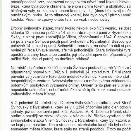
pravděpodobně tvrz, postavená na vysokém návrší nad řekou Úhlavou
tvrze, která byla dobře chráněna nejenom říčním tokem a skalnatou strá
hliněnými valy, se zachoval jenom kostel sv. Jiljí (dnes hřbitovní) s ně
románskými prvky. Je to tribunový kostel, kde bylo obydlí přímou souč
kostela. Písemné zprávy o této tvrzi se však nedochovaly.
Drobný švihovský statek, který tvořilo několik okolních vesnic, se dost
sklonku 13. nebo na počátku 14. století do majetku pánů z Rýzmberka
Skály, z nichž první známější je Vilém, připomínaný r. 1342. Členové t
se po získání Švihova počali psát Švihovští z Rýzmberka. Bezpochyby
polovině 14. století opustili Švihovští starou tvrz na návrší a dali si po
rovině při řece Úhlavě novou, zřejmě pohodlnější. Stará švihovská tvrz
opuštěna a záhy beze stop zanikla; její původní opevnění připomíná ji
mělký žleb, dosud patrný na dnešním hřbitově.
Na místě dnešního rozlehlého hradu Švihova postavil patrně Vilém ze 
připomínaný poprvé v r. 1342, v 1. polovině 14. století tvrz. Při ní (ned
původní vsi) vzniklo v téže době městečko Švihov, které se mělo stát
hospodářským centrem švihovského statku a mělo svému zakladateli 
potomkům poskytovat významné příjmy. Ovšem tento plán se v plné ší
nepodařilo uskutečnit, neboť městečko silně trpělo konkurencí nedale
královského města Klatov.
V 2. polovině 14. století byl držitelem švihovského statku s tvrzí Břen
Švihovský z Rýzmberka, který se v r. 1394 připomíná jako člen odboj
jednoty, jež se postavila proti králi Václavu IV. R. 1396 se Břeněk sta
sudím a později se znovu přiklonil k Václavu IV. Břeňka vystřídal v dr
švihovského statku Vilém Švihovský z Rýzmberka, který byl katolík a 
se bojů proti husitům. Tento stoupenec plzeňského landfrídu byl neb
sousedem města Klatov, které stálo na straně podobojí. Proto na počát