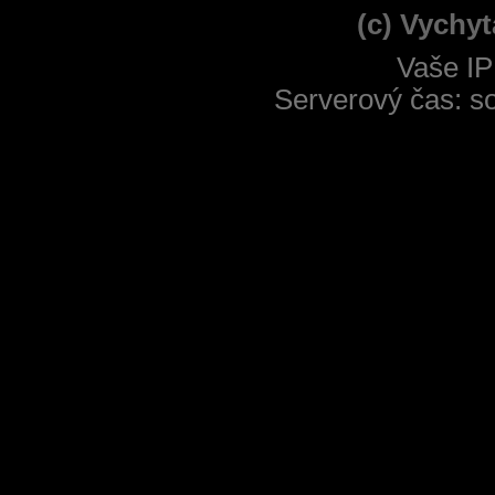
(c) Vychyt
Vaše IP
Serverový čas: s