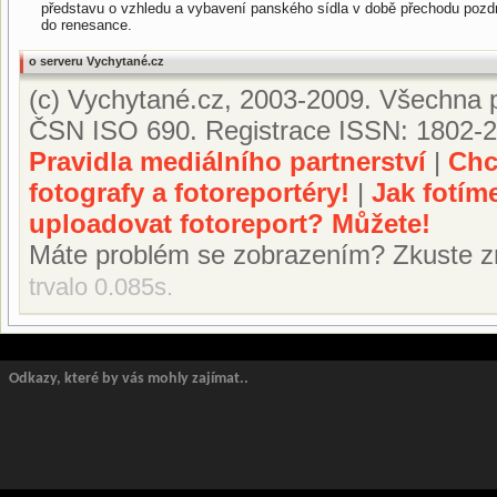
představu o vzhledu a vybavení panského sídla v době přechodu pozdn
do renesance.
o serveru Vychytané.cz
(c) Vychytané.cz, 2003-2009. Všechna p
ČSN ISO 690. Registrace ISSN: 1802-2
Pravidla mediálního partnerství
|
Chc
fotografy a fotoreportéry!
|
Jak fotím
uploadovat fotoreport? Můžete!
Máte problém se zobrazením? Zkuste z
trvalo 0.085s.
Odkazy, které by vás mohly zajímat..