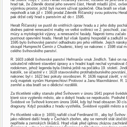
hrad tak, že Zdeněk dostal jeho severní část, Heralt mladší jižní, ovš
výjimkou prostor, jichž byli nuceni užívat společně. Oba bratři se však
nepohodli a tak již r. 1566 prodal Zdeněk Říčanský svou polovinu Heral
pak držel celý hrad s panstvím až do r. 1595.
Heralt Říčanský se pustil do vnitřních úprav hradu a z jeho doby pochá
dodnes patrné renesanční malby ve velké světnici ve 2. poschodí, zac
múzy a mytologické výjevy, a renesanční fasády. Naproti tomu začalo 
pustnout opevnění hradu. Heralt byl však špatný hospodář a zadlužil se
1595 bylo švihovské panství odhadnuto pro jeho věřitele. Jejich nárok
skoupil Humprecht Černín z Chudenic, který se nakonec r. 1598 stal m
celého švihovského panství.
R. 1603 zdědil švihovské panství Heřmanův vnuk Jindřich. Také on na
uskutečnil některé stavební úpravy a v hradní kapli nechal vymalovat 
rodokmen, jehož legenda byla čitelná ještě na počátku 19. století. Jind
katolík, se účastnil v r. 1618 stavovského protihabsburského povstání,
nakonec byl r. 1622 bez pokuty osvobozen. R. 1636 napsal závěť, v n
svůj majetek synům Humprechtovi Protivovi a Janu Maxmiliánovi. R. 
zemřel a oba bratři se o dědictví rozdělili.
Za třicetileté války stanulo před Švihovem v únoru 1641 poprvé švéds
které sice vyplenilo město, ale o dobytí hradu se nepokusilo. Podruhé b
Švédové ve Švihově koncem února 1644, kdy byl hrad obsazen 30 cí
dragouny. Když posádka z hradu vystřelila, Švédové vypálili město a od
Po třicetileté válce (r. 1655) nařídil císař Ferdinand III., aby byl Šviho
jako některé další hrady v Čechách zbořen, aby se nemohl stát útočiš
nepřítele a zemských škůdců. Hrad však před úplnou zkázou zachránil