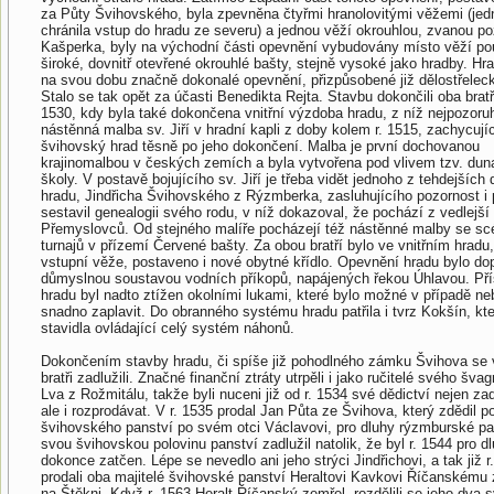
za Půty Švihovského, byla zpevněna čtyřmi hranolovitými věžemi (jed
chránila vstup do hradu ze severu) a jednou věží okrouhlou, zvanou po
Kašperka, byly na východní části opevnění vybudovány místo věží pou
široké, dovnitř otevřené okrouhlé bašty, stejně vysoké jako hradby. Hra
na svou dobu značně dokonalé opevnění, přizpůsobené již dělostřeleck
Stalo se tak opět za účasti Benedikta Rejta. Stavbu dokončili oba bratř
1530, kdy byla také dokončena vnitřní výzdoba hradu, z níž nejpozoruh
nástěnná malba sv. Jiří v hradní kapli z doby kolem r. 1515, zachycují
švihovský hrad těsně po jeho dokončení. Malba je první dochovanou
krajinomalbou v českých zemích a byla vytvořena pod vlivem tzv. dun
školy. V postavě bojujícího sv. Jiří je třeba vidět jednoho z tehdejších d
hradu, Jindřicha Švihovského z Rýzmberka, zasluhujícího pozornost i 
sestavil genealogii svého rodu, v níž dokazoval, že pochází z vedlejší
Přemyslovců. Od stejného malíře pocházejí též nástěnné malby se sc
turnajů v přízemí Červené bašty. Za obou bratří bylo ve vnitřním hradu
vstupní věže, postaveno i nové obytné křídlo. Opevnění hradu bylo do
důmyslnou soustavou vodních příkopů, napájených řekou Úhlavou. Pří
hradu byl nadto ztížen okolními lukami, které bylo možné v případě n
snadno zaplavit. Do obranného systému hradu patřila i tvrz Kokšín, kte
stavidla ovládající celý systém náhonů.
Dokončením stavby hradu, či spíše již pohodlného zámku Švihova se
bratři zadlužili. Značné finanční ztráty utrpěli i jako ručitelé svého šv
Lva z Rožmitálu, takže byli nuceni již od r. 1534 své dědictví nejen za
ale i rozprodávat. V r. 1535 prodal Jan Půta ze Švihova, který zdědil p
švihovského panství po svém otci Václavovi, pro dluhy rýzmburské pa
svou švihovskou polovinu panství zadlužil natolik, že byl r. 1544 pro d
dokonce zatčen. Lépe se nevedlo ani jeho strýci Jindřichovi, a tak již r
prodali oba majitelé švihovské panství Heraltovi Kavkovi Říčanskému 
na Štěkni. Když r. 1563 Heralt Říčanský zemřel, rozdělili se jeho dva 