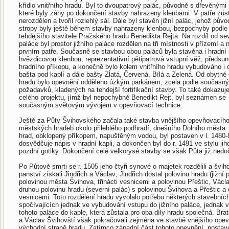
křídlo vnitřního hradu. Byl to dvoupatrový palác, původně s dřevěnými 
které byly záhy po dokončení stavby nahrazeny klenbami. V patře zůst
nerozdělen a tvořil rozlehlý sál. Dále byl stavěn jižní palác, jehož pův
stropy byly ještě během stavby nahrazeny klenbou, bezpochyby podle
tehdejšího stavitele Pražského hradu Benedikta Rejta. Na rozdíl od se
paláce byl prostor jižního paláce rozdělen na tři místnosti v přízemí a 
prvním patře. Současně se stavbou obou paláců byla stavěna i hradní 
hvězdicovou klenbou, reprezentativní pětipatrová vstupní věž, předsun
hradního příkopu, a konečně bylo kolem vnitřního hradu vybudováno i 
bašta pod kaplí a dále bašty Zlatá, Červená, Bílá a Zelená. Od obytné 
hradu bylo opevnění odděleno úzkým parkánem, zcela podle současn
požadavků, kladených na tehdejší fortifikační stavby. To také dokazuje
celého projektu, jímž byl nepochybně Benedikt Rejt, byl seznámen se
současným světovým vývojem v opevňovací technice.
Ještě za Půty Švihovského začala také stavba vnějšího opevňovacíh
městských hradeb okolo přilehlého podhradí, dnešního Dolního města. 
hrad, obklopený příkopem, napuštěným vodou, byl postaven v l. 1480-8
dosvědčuje nápis v hradní kapli, a dokončen byl do r. 1491 ve stylu j
pozdní gotiky. Dokončení celé velkorysé stavby se však Půta již nedo
Po Půtově smrti se r. 1505 jeho čtyři synové o majetek rozdělili a švi
panství získali Jindřich a Václav; Jindřich dostal polovinu hradu (jižní 
polovinou města Švihova, třinácti vesnicemi a polovinou Přeštic, Václ
druhou polovinu hradu (severní palác) s polovinou Švihova a Přeštic a 
vesnicemi. Toto rozdělení hradu vyvolalo potřebu některých stavebních
spočívajících jednak ve vybudování vstupu do jižního paláce, jednak 
tohoto paláce do kaple, která zůstala pro oba díly hradu společná. Bratř
a Václav Švihovští však pokračovali zejména ve stavbě vnějšího ope
východní straně hradu. Zatímco západní část tohoto opevnění, postav