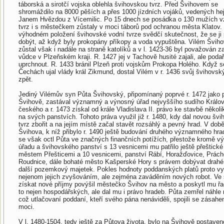
táborská a sirotčí vojska oblehla švihovskou tvrz. Před Švihovem se
shromáždilo na 8000 pěších a přes 1000 jízdních vojáků, vedených h
Janem Hvězdou z Vícemilic. Po 15 dnech se posádka o 130 mužích v
tvrz i s městečkem zůstaly v moci táborů pod ochranou města Klatov.
výhodném položení švihovské vodní tvrze svědčí skutečnost, že se ji 
dobýt, až když byly prokopány příkopy a voda vypuštěna. Vilém Švih
zůstal však i nadále na straně katolíků a v l. 1423-36 byl považován za
vůdce v Plzeňském kraji. R. 1427 jej v Tachově husité zajali, ale poda
uprchnout. R. 1433 bránil Plzeň proti vojskům Prokopa Holého. Když s
Čechách ujal vlády král Zikmund, dostal Vilém v r. 1436 svůj švihovsk
zpět.
Jediný Vilémův syn Půta Švihovský, připomínaný poprvé r. 1472 jako 
Švihově, zastával významný a výnosný úřad nejvyššího sudího Králov
českého a r. 1473 získal od krále Vladislava II. právo ke stavbě několi
na svých panstvích. Tohoto práva využil již r. 1480, kdy dal novou šv
tvrz zbořit a na jejím místě začal stavět rozsáhlý a pevný hrad. V dob
Švihova, k níž přibylo r. 1490 ještě budování druhého významného hra
se však octl Půta ve značných finančních potížích, přestože kromě v
úřadu a švihovského panství s 13 vesnicemi mu patřilo ještě přeštické
městem Přešticemi a 10 vesnicemi, panství Rábí, Horažďovice, Prách
Roudnice, dále bohaté město Kašperské Hory s právem dobývat drahé
další pozemkový majetek. Pokles hodnoty poddanských platů proto vy
nejenom jejich zvyšováním, ale zejména zaváděním nových robot. Ve
získat nové příjmy povýšil městečko Švihov na město a poskytl mu řa
to nejen hospodářských, ale dal mu i právo hradeb. Půta zemřel náhle r
což utlačovaní poddaní, kteří svého pána nenáviděli, spojili se zásah
moci.
V l. 1480-1504, tedy ještě za Půtova života, bylo na Švihově postaven