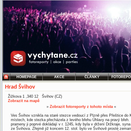
HOMEPAGE
AKCE
ČLÁNKY
FOTOREPO
Hrad Švihov
Žižkova 1 ,340 12 Švihov (CZ)
Zobrazit na mapě
»
Zobrazit fotoreporty z tohoto místa
«
Ves Švihov vznikla na staré stezce vedoucí z Plzně přes Přeštice do K
místech, kde stezka přecházela z levého břehu Úhlavy na pravý břeh
prameny ji poprvé dokládají v r. 1245, kdy byla v držení Držkraje, syna
ze Švihova. Zřejmě již koncem 12. stol. bylo ve Švihově prosté zeman