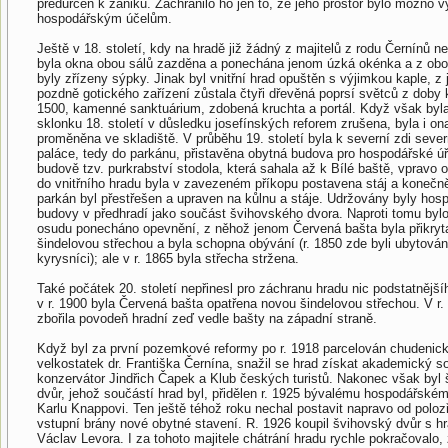
předurčen k zániku. Zachránilo ho jen to, že jeho prostor bylo možno v
hospodářským účelům.
Ještě v 18. století, kdy na hradě již žádný z majitelů z rodu Černínů ne
byla okna obou sálů zazděna a ponechána jenom úzká okénka a z obo
byly zřízeny sýpky. Jinak byl vnitřní hrad opuštěn s výjimkou kaple, z 
pozdně gotického zařízení zůstala čtyři dřevěná poprsí světců z doby 
1500, kamenné sanktuárium, zdobená kruchta a portál. Když však byla
sklonku 18. století v důsledku josefínských reforem zrušena, byla i on
proměněna ve skladiště. V průběhu 19. století byla k severní zdi seve
paláce, tedy do parkánu, přistavěna obytná budova pro hospodářské úř
budově tzv. purkrabství stodola, která sahala až k Bílé baště, vpravo
do vnitřního hradu byla v zavezeném příkopu postavena stáj a konečně
parkán byl přestřešen a upraven na kůlnu a stáje. Udržovány byly hos
budovy v předhradí jako součást švihovského dvora. Naproti tomu by
osudu ponecháno opevnění, z něhož jenom Červená bašta byla přikryt
šindelovou střechou a byla schopna obývání (r. 1850 zde byli ubytován
kyrysníci); ale v r. 1865 byla střecha stržena.
Také počátek 20. století nepřinesl pro záchranu hradu nic podstatnějš
v r. 1900 byla Červená bašta opatřena novou šindelovou střechou. V r.
zbořila povodeň hradní zeď vedle bašty na západní straně.
Když byl za první pozemkové reformy po r. 1918 parcelován chudenic
velkostatek dr. Františka Černína, snažil se hrad získat akademický s
konzervátor Jindřich Čapek a Klub českých turistů. Nakonec však byl
dvůr, jehož součástí hrad byl, přidělen r. 1925 bývalému hospodářské
Karlu Knappovi. Ten ještě téhož roku nechal postavit napravo od poloz
vstupní brány nové obytné stavení. R. 1926 koupil švihovský dvůr s 
Václav Levora. I za tohoto majitele chátrání hradu rychle pokračovalo