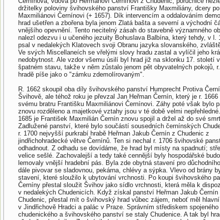
Černínová, vdova po Heřmanovi Černínovi z Chudenic, poručnice nezle
držitelky poloviny švihovského panství Františky Maxmiliány, dcery p
Maxmiliánovi Černínovi (+ 1657). Dík intervencím a oddalováním demol
hrad ušetřen a zbořena byla jenom Zlatá bašta a severní a východní č
vnějšího opevnění. Tento necitelný zásah do stavebně významného ob
nalezl odezvu i u učeného jezuity Bohuslava Balbína, který tehdy, v l.
psal v nedalekých Klatovech svoji Obranu jazyka slovanského, zvlášt
Ve svých Miscellaneích se vřelými slovy hradu zastal a vylíčil jeho krá
nedobytnost. Ale vzdor všemu úsilí byl hrad již na sklonku 17. století 
špatném stavu, takže v něm zůstalo jenom pět obyvatelných pokojů, r
hradě píše jako o "zámku zdemolírovaným".
R. 1662 skoupil oba díly švihovského panství Humprecht Protiva Čern
Švihově, ale téhož roku je převzal Jan Heřman Černín, který je r. 1666
svému bratru Františku Maxmiliánovi Černínovi. Záhy poté však bylo p
znovu rozděleno a majetkové vztahy jsou v té době velmi nepřehledné.
1685 je František Maxmilián Černín znovu spojil a držel až do své smrti
Zadlužené panství, které bylo součástí sousedních černínských Chude
r. 1700 nejvyšší purkrabí hrabě Heřman Jakub Černín z Chudenic z
jindřichohradecké větve Černínů. Ten si nechal r. 1706 švihovské pans
odhadnout. Z odhadu se dovídáme, že hrad byl místy na spadnutí; stř
velice sešlé. Zachovalejší a tedy také cennější byly hospodářské budo
lemovaly vnější hradební pás. Byla zde obytná stavení pro důchodního
dále pivovar se sladovnou, pekárna, chlévy a sýpka. Vlevo od brány b
stavení, které sloužilo k ubytování vrchnosti. Po koupi švihovského pa
Černíny přestal sloužit Švihov jako sídlo vrchnosti, která měla k disp
v nedalekých Chudenicích. Když získal panství Heřman Jakub Černín
Chudenic, přestal mít o švihovský hrad vůbec zájem, neboť měl hlavní
v Jindřichově Hradci a palác v Praze. Správním střediskem spojeného
chudenického a švihovského panství se staly Chudenice. A tak byl hra