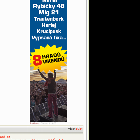
Reklama
. Chcete ji také?
více
zde
tané.cz