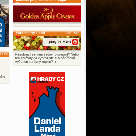
Aktuální program Golden Apple
Cinema
Fotoreporty z akcí
další
zde
ce
zde
Nezobrazil se vám žádný fotoreport? Nebo
ten správný? A vybrali jste si o pár řádků
výše ten správný region? ;)
něte