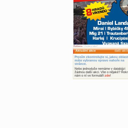
Reklama
. Chcete ji také?
Aktuální akce
další ak
Prosím zkontrolujte si, jakou oblast
máte vybranou vpravo nahoře na
stránce.
Nebo jednoduše nemáme v databázi
žádnou další akci. Víte o nějaké? Řek
nám o ní ve formuláři
zde
!