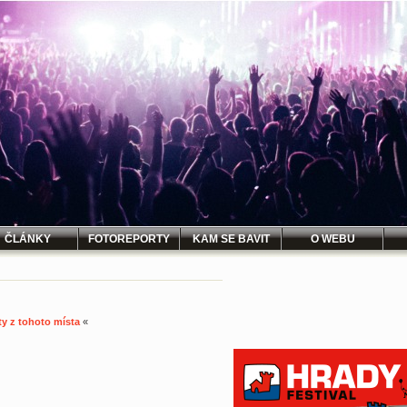
ČLÁNKY
FOTOREPORTY
KAM SE BAVIT
O WEBU
ty z tohoto místa
«