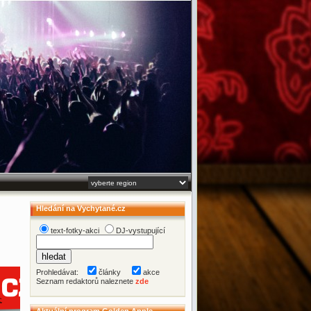
Hledání na Vychytané.cz
text-fotky-akci
DJ-vystupující
Prohledávat:
články
akce
Seznam redaktorů naleznete
zde