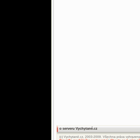
o serveru Vychytané.cz
(c) Vychytané.cz, 2003-2009. Všechna práva vyhrazena