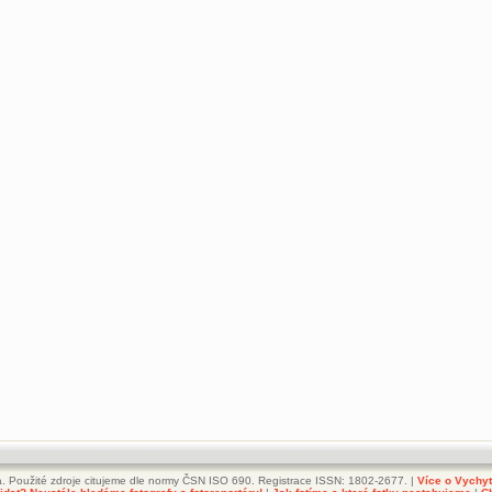
. Použité zdroje citujeme dle normy ČSN ISO 690. Registrace ISSN: 1802-2677. |
Více o Vychy