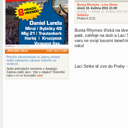
Busta Rhymes - Live Show
úterý 10. května 2011 21:00
(konec +- středa 11. května 2011 04
SaSaZu
Praha 6 (CZ)
Busta Rhymes tříská na dve
patě, zahřeje na duši a Lac
varu se svojí luxusní tanečn
roku!
Reklama
. Chcete ji také?
Aktuální akce
další akce
zde
Prosím zkontrolujte si, jakou oblast
máte vybranou vpravo nahoře na
stránce.
Laci Strike tě zve do Prahy
Nebo jednoduše nemáme v databázi
žádnou další akci. Víte o nějaké? Řekněte
nám o ní ve formuláři
zde
!