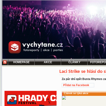
HOMEPAGE
AKCE
ČLÁNKY
FOTOREPO
Laci Strike se hlásí do 
Za pár dní opět Busta Rhymes zav
Přidat na Facebook
Článek se týká akce