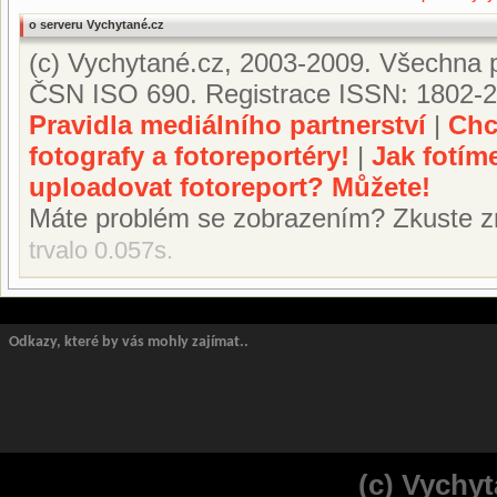
o serveru Vychytané.cz
(c) Vychytané.cz, 2003-2009. Všechna p
ČSN ISO 690. Registrace ISSN: 1802-2
Pravidla mediálního partnerství
|
Chc
fotografy a fotoreportéry!
|
Jak fotím
uploadovat fotoreport? Můžete!
Máte problém se zobrazením? Zkuste z
trvalo 0.057s.
Odkazy, které by vás mohly zajímat..
(c) Vychyt