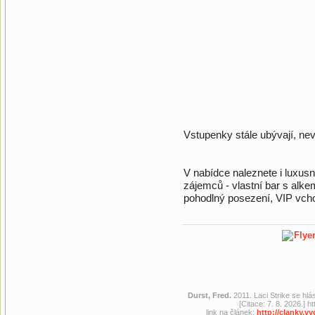
Vstupenky stále ubývají, nev
V nabídce naleznete i luxusní
zájemců - vlastní bar s alke
pohodlný posezení, VIP vchod
Durst, Fred.
2011. Laci Strike se hlá
[Citace: 7. 8. 2026.]
link na článek:
http://clanky.v