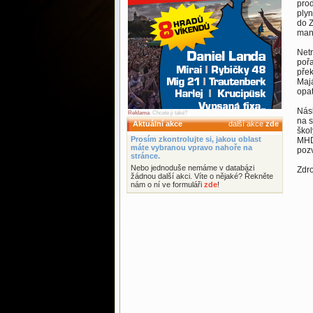
prod
plyn
do Z
man
Net
pořa
přek
Majá
opa
Násl
Reklama
. Chcete ji také?
na s
Aktuální akce
další akce
zde
škol
Prosím zkontrolujte si, jakou oblast
MHD
máte vybranou vpravo nahoře na
pozv
stránce.
Nebo jednoduše nemáme v databázi
Zdr
žádnou další akci. Víte o nějaké? Řekněte
nám o ní ve formuláři
zde
!