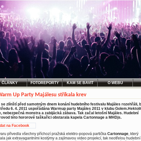
ČLÁNKY
FOTOREPORTY
KAM SE BAVIT
O WEBU
arm Up Party Majálesu stříkala krev
 se zlínští před samotným dnem konání hudebního festivalu Majáles rozehřáli, 
středu 6. 4. 2011 uspořádána Warmup party Majáles 2011 v klubu Golem.Hektoli
e, nebezpečná monstra a zabijácká zábava. Tak začal letošní Majáles. Hudební
rovod této hororové taškařici obstarala kapela Cartonnage a MHDjs.
idat na Facebook
aru přivedla všechny příchozí pražská elektro-popová partička
Cartonnage
, který
ala jak extravagantními kostýmy a zajímavou video projekcí, tak neotřelou hudební