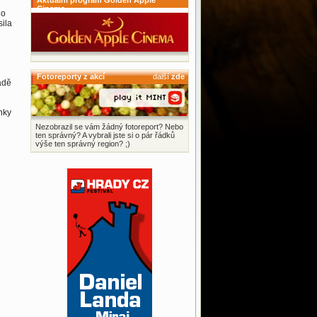
Aktuální program Golden Apple
Cinema
lo
sila
Fotoreporty z akcí
další
zde
adě
nky
Nezobrazil se vám žádný fotoreport? Nebo
ten správný? A vybrali jste si o pár řádků
výše ten správný region? ;)