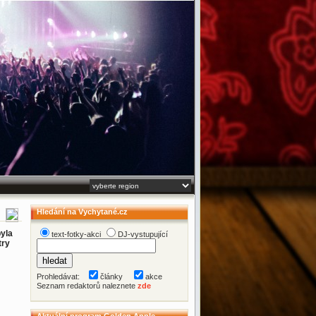
Hledání na Vychytané.cz
byla
text-fotky-akci
DJ-vystupující
try
Prohledávat:
články
akce
Seznam redaktorů naleznete
zde