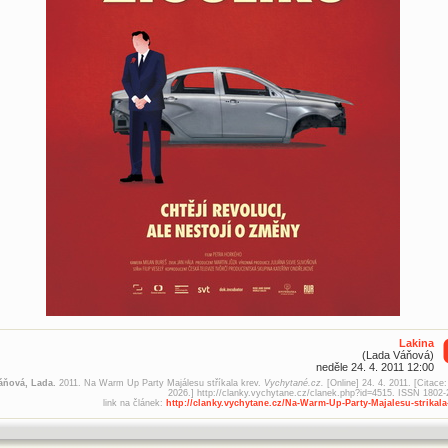
Lakina
(Lada Váňová)
neděle 24. 4. 2011 12:00
áňová, Lada.
2011. Na Warm Up Party Majálesu stříkala krev.
Vychytané.cz.
[Online] 24. 4. 2011. [Citace:
2026.] http://clanky.vychytane.cz/clanek.php?id=4515. ISSN 1802-
link na článek:
http://clanky.vychytane.cz/Na-Warm-Up-Party-Majalesu-strikala