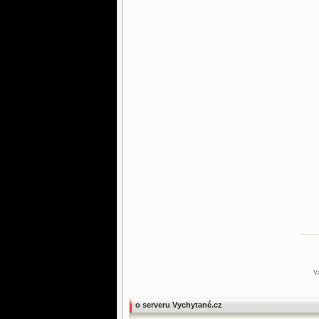
V
o serveru Vychytané.cz