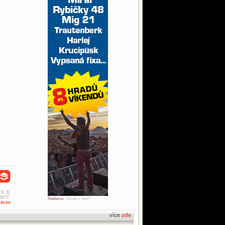
 6. 8.
2677.
Reklama
. Chcete ji také?
-krev
více
zde