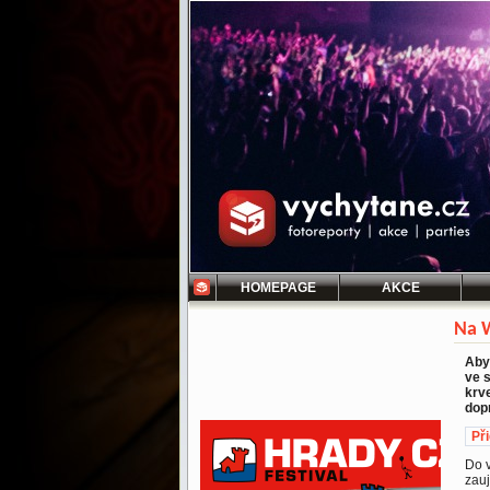
HOMEPAGE
AKCE
Na W
Aby
ve 
krv
dop
Př
Do v
zauj