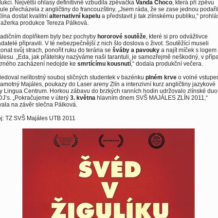
ukcí. Největší ohlasy definitivně vzbudila zpěvačka
Vanda Choco
, která při zpěvu
ule přecházela z angličtiny do francouzštiny. „Jsem ráda, že se zase jednou podaři
lína dostat kvalitní
alternativní kapelu
a představit ji tak zlínskému publiku,“ prohlá
ažerka produkce Tereza Pálková.
radičním doplňkem byly bez pochyby
hororové soutěže
, které si pro odvážlivce
datelé připravili. V té nebezpečnější z nich šlo doslova o život. Soutěžící museli
onat svůj strach, ponořit ruku do terária se
šváby a pavouky
a najít míček s logem
lesu. „Eda, jak přátelsky nazýváme naši tarantuli, je samozřejmě neškodný, v příp
trného zacházení nedojde ke
smrtícímu kousnutí
,“ dodala produkční večera.
edoval nelítostný souboj sličných studentek v bazénku
plném krve
o volné vstupe
amotný Majáles, poukazy do Laser areny Zlín a intenzivní kurz angličtiny jazykové
y Lingua Centrum. Horkou zábavu do brzkých ranních hodin udržovalo zlínské duo
J’s. „Pokračujeme v úterý
3. května
hlavním dnem SVŠ MAJÁLES ZLÍN 2011,“
ala na závěr slečna Pálková.
oj: TZ SVŠ Majáles UTB 2011