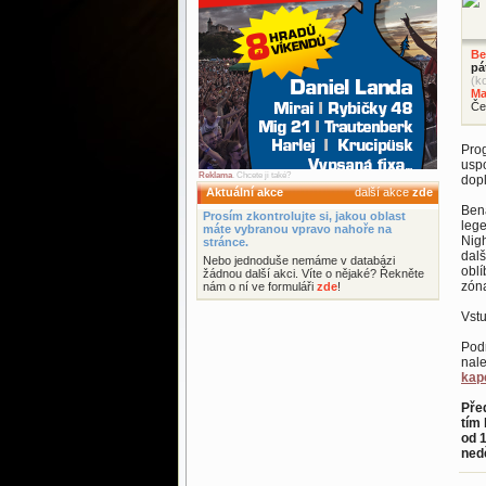
Be
pá
(k
Ma
Če
Prog
uspo
Reklama
. Chcete ji také?
dopl
Aktuální akce
další akce
zde
Bená
Prosím zkontrolujte si, jakou oblast
lege
máte vybranou vpravo nahoře na
Nigh
stránce.
dalš
Nebo jednoduše nemáme v databázi
oblí
žádnou další akci. Víte o nějaké? Řekněte
zóna
nám o ní ve formuláři
zde
!
Vstu
Podr
nal
kap
Pře
tím 
od 1
ned