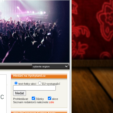
Hledání na Vychytané.cz
text-fotky-akci
DJ-vystupující
Prohledávat:
články
akce
Seznam redaktorů naleznete
zde