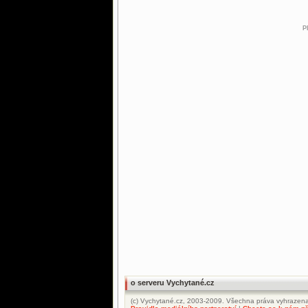
P
o serveru Vychytané.cz
(c) Vychytané.cz, 2003-2009. Všechna práva vyhrazena