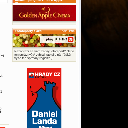
Aktuální program Golden Apple
Cinema
Fotoreporty z akcí
další
zde
Nezobrazil se vám žádný fotoreport? Nebo
ten správný? A vybrali jste si o pár řádků
cké
výše ten správný region? ;)
u.
11
,
é