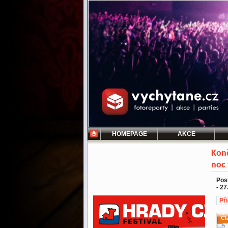
HOMEPAGE
AKCE
Konč
noc 
Pos
- 2
Př
Čl