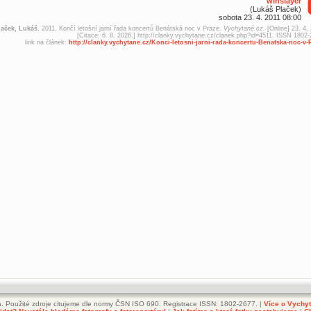
winslayer
(Lukáš Plaček)
sobota 23. 4. 2011 08:00
laček, Lukáš.
2011. Končí letošní jarní řada koncertů Benátská noc v Praze.
Vychytané.cz.
[Online] 23. 4.
[Citace: 6. 8. 2026.] http://clanky.vychytane.cz/clanek.php?id=4511. ISSN 1802-
link na článek:
http://clanky.vychytane.cz/Konci-letosni-jarni-rada-koncertu-Benatska-noc-v-
. Použité zdroje citujeme dle normy ČSN ISO 690. Registrace ISSN: 1802-2677. |
Více o Vychy