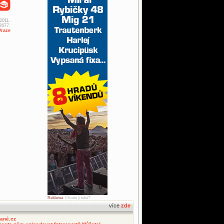
 2011.
2677.
Praze
Reklama
. Chcete ji také?
více
zde
tané.cz