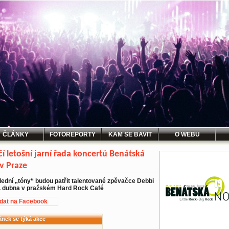
ČLÁNKY
FOTOREPORTY
KAM SE BAVIT
O WEBU
í letošní jarní řada koncertů Benátská
v Praze
lední „tóny“ budou patřit talentované zpěvačce Debbi
7. dubna v pražském Hard Rock Café
idat na Facebook
ánek se týká akce