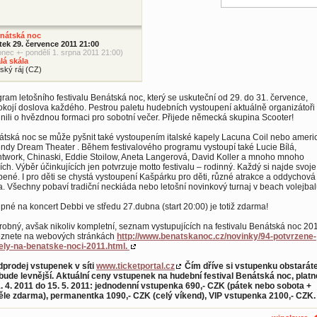
nátská noc
tek 29. července 2011 21:00
onec +- pondělí 1. srpna 2011 21:00)
lá skála
ský ráj (CZ)
ram letošního festivalu Benátská noc, který se uskuteční od 29. do 31. července,
kojí doslova každého. Pestrou paletu hudebních vystoupení aktuálně organizátoři
nili o hvězdnou formaci pro sobotní večer. Přijede německá skupina Scooter!
tská noc se může pyšnit také vystoupením italské kapely Lacuna Coil nebo ameri
ndy Dream Theater . Během festivalového programu vystoupí také Lucie Bílá,
twork, Chinaski, Eddie Stoilow, Aneta Langerová, David Koller a mnoho mnoho
ích. Výběr účinkujících jen potvrzuje motto festivalu – rodinný. Každý si najde svoje
bené. I pro děti se chystá vystoupení Kašpárku pro děti, různé atrakce a oddychová
. Všechny pobaví tradiční neckiáda nebo letošní novinkový turnaj v beach volejbal
pné na koncert Debbi ve středu 27.dubna (start 20:00) je totiž zdarma!
obný, avšak nikoliv kompletní, seznam vystupujících na festivalu Benátská noc 20
eznete na webových stránkách
http://www.benatskanoc.cz/novinky/94-potvrzene-
ely-na-benatske-noci-2011.html.
dprodej vstupenek v síti
www.ticketportal.cz
Čím dříve si vstupenku obstaráte
bude levnější. Aktuální ceny vstupenek na hudební festival Benátská noc, platn
. 4. 2011 do 15. 5. 2011: jednodenní vstupenka 690,- CZK (pátek nebo sobota +
ěle zdarma), permanentka 1090,- CZK (celý víkend), VIP vstupenka 2100,- CZK.