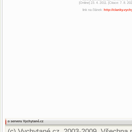
[Online] 23. 4. 2011. [Citace: 7. 8. 
link na článek:
http://clanky.vyc
o serveru Vychytané.cz
(c) Vychytané.cz, 2003-2009. Všechna p