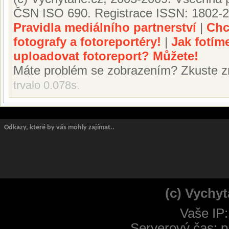
ČSN ISO 690. Registrace ISSN: 1802-2
Pravidla mediálního partnerství
|
Chc
fotografy a fotoreportéry!
|
Jak fotím
uploadovat fotoreport? Můžete!
Máte problém se zobrazením? Zkuste z
trvalo 0.078s.
Odkazy, které by vás mohly zajímat..
(c) Vychyt
Vaše IP:
Serverový čas: p