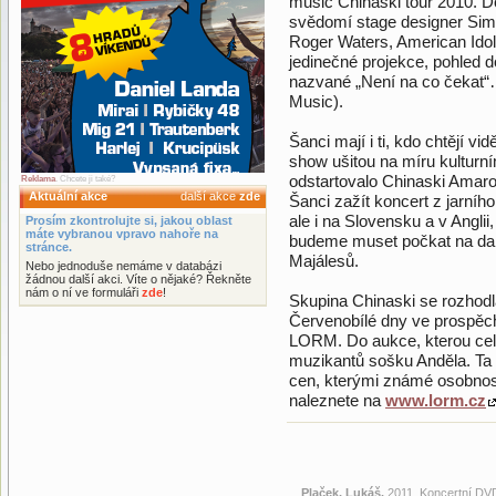
music Chinaski tour 2010. D
svědomí stage designer Simo
Roger Waters, American Idol a
jedinečné projekce, pohled do
nazvané „Není na co čekat“
Music).
Šanci mají i ti, kdo chtějí vi
show ušitou na míru kulturn
odstartovalo Chinaski Amar
Reklama
. Chcete ji také?
Aktuální akce
další akce
zde
Šanci zažít koncert z jarního
ale i na Slovensku a v Anglii
Prosím zkontrolujte si, jakou oblast
máte vybranou vpravo nahoře na
budeme muset počkat na dalš
stránce.
Majálesů.
Nebo jednoduše nemáme v databázi
žádnou další akci. Víte o nějaké? Řekněte
nám o ní ve formuláři
zde
!
Skupina Chinaski se rozhodla
Červenobílé dny ve prospěc
LORM. Do aukce, kterou celá
muzikantů sošku Anděla. Ta 
cen, kterými známé osobnosti
naleznete na
www.lorm.cz
Plaček, Lukáš.
2011. Koncertní DVD