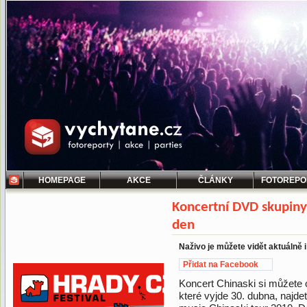
HOMEPAGE
AKCE
ČLÁNKY
FOTOREPO
Koncertní DVD skupiny
den
Naživo je můžete vidět aktuálně 
Přidat na Facebook
Koncert Chinaski si můžete
které vyjde 30. dubna, najde