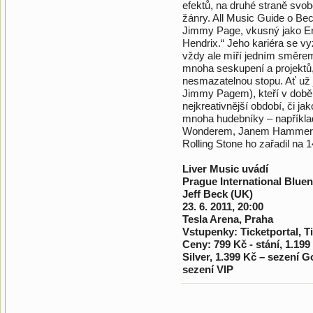
efektů, na druhé straně svo
žánry. All Music Guide o Beck
Jimmy Page, vkusný jako Eri
Hendrix.“ Jeho kariéra se v
vždy ale míří jedním směre
mnoha seskupení a projektů,
nesmazatelnou stopu. Ať už j
Jimmy Pagem), kteří v době 
nejkreativnější období, či j
mnoha hudebníky – napříkla
Wonderem, Janem Hammerem
Rolling Stone ho zařadil na 1
Liver Music uvádí
Prague International Bluen
Jeff Beck (UK)
23. 6. 2011, 20:00
Tesla Arena, Praha
Vstupenky: Ticketportal, T
Ceny: 799 Kč - stání, 1.199
Silver, 1.399 Kč – sezení G
sezení VIP