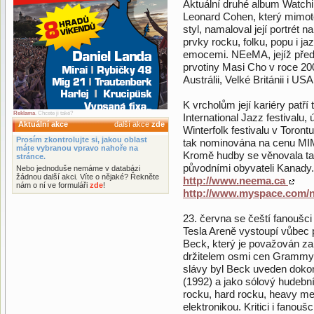
Aktuální druhé album Watchi
Leonard Cohen, který mimoto
styl, namaloval její portrét
prvky rocku, folku, popu i ja
emocemi. NEeMA, jejíž předc
prvotiny Masi Cho v roce 20
Austrálii, Velké Británii i USA
K vrcholům její kariéry patř
Reklama
. Chcete ji také?
International Jazz festivalu, 
Aktuální akce
další akce
zde
Winterfolk festivalu v Toro
Prosím zkontrolujte si, jakou oblast
tak nominována na cenu MIMI 
máte vybranou vpravo nahoře na
Kromě hudby se věnovala ta
stránce.
původními obyvateli Kanady.
Nebo jednoduše nemáme v databázi
žádnou další akci. Víte o nějaké? Řekněte
http://www.neema.ca
nám o ní ve formuláři
zde
!
http://www.myspace.com/
23. června se čeští fanoušci
Tesla Areně vystoupí vůbec 
Beck, který je považován za 
držitelem osmi cen Grammy, z
slávy byl Beck uveden dokon
(1992) a jako sólový hudebn
rocku, hard rocku, heavy me
elektronikou. Kritici i fanouš