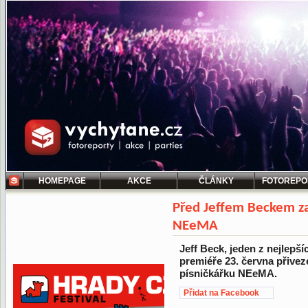
HOMEPAGE
AKCE
ČLÁNKY
FOTOREPO
Před Jeffem Beckem za
NEeMA
Jeff Beck, jeden z nejlepší
premiéře 23. června přive
písničkářku NEeMA.
Přidat na Facebook