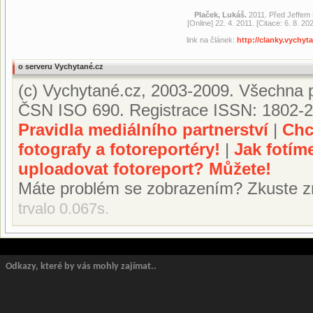
Plaček, Lukáš.
2011. Před Jeffem
[Online] 22. 4. 2011. [Citace: 6. 8. 
link na článek:
http://clanky.vychy
o serveru Vychytané.cz
(c) Vychytané.cz, 2003-2009. Všechna p
ČSN ISO 690. Registrace ISSN: 1802-2
Pravidla mediálního partnerství
|
Chc
fotografy a fotoreportéry!
|
Jak fotím
uploadovat fotoreport? Můžete!
Máte problém se zobrazením? Zkuste z
trvalo 0.067s.
Odkazy, které by vás mohly zajímat..