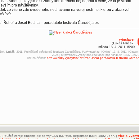
 naší vinou, nikdy jsme si žádný konkurenční boj nepřáli a víme, že to je škoda
evším pro návštěvníky.
ek ze všeho zde uvedeného necháváme na veřejnosti i to, kterou z akcí zvolí
vštěvě.
l Řehoř a Josef Buchta – pořadatelé festivalu Čarodějáles
winslayer
(Lukáš Plaček)
středa 13. 4. 2011 15:00
ček, Lukáš.
2011. Prohlášení pořadatelů festivalu Čarodějáles.
Vychytané.cz.
[Online] 13. 4. 2011. [Citace:
2026.] http://clanky.vychytane.cz/clanek.php?id=4479. ISSN 1802-
link na článek:
http://clanky.vychytane.cz/Prohlaseni-poradatelu-festivalu-Carode
. Použité zdroje citujeme dle normy ČSN ISO 690. Registrace ISSN: 1802-2677. |
Více o Vychy