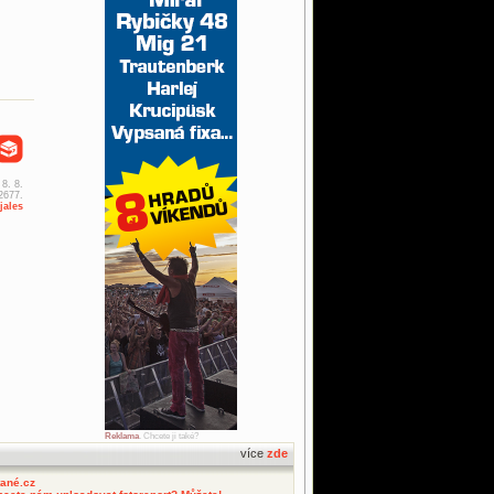
 8. 8.
2677.
jales
Reklama
. Chcete ji také?
více
zde
tané.cz