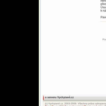
není
před
Úsud
k ná
Pave
Pla
o serveru Vychytané.cz
(c) Vychytané.cz, 2003-2009. Všechna práva vyhrazena