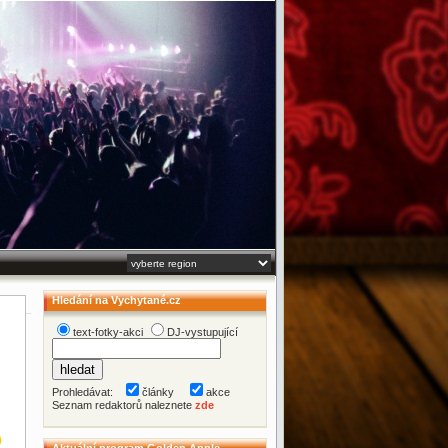
Hledání na Vychytané.cz
text-fotky-akci
DJ-vystupující
Prohledávat:
články
akce
Seznam redaktorů naleznete
zde