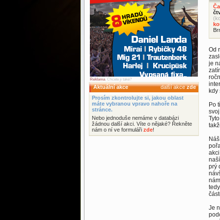
Ča
čt
(k
ko
Br
Od r
zas
je 
zatí
ročn
Reklama
. Chcete ji také?
inte
Aktuální akce
další akce
zde
kdy 
Prosím zkontrolujte si, jakou oblast
máte vybranou vpravo nahoře na
Po t
stránce.
svoj
Nebo jednoduše nemáme v databázi
Tyto
žádnou další akci. Víte o nějaké? Řekněte
takž
nám o ní ve formuláři
zde
!
Náš 
poř
akci
naší
prý
návš
nám
tedy
část
Je n
podo