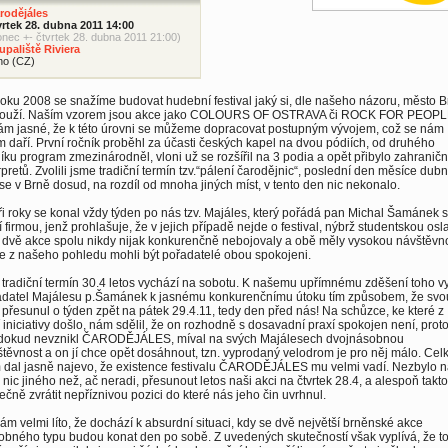
rodějáles
vrtek 28. dubna 2011 14:00
onec +- čtvrtek 28. dubna 2011 21:00)
upaliště Riviera
no (CZ)
oku 2008 se snažíme budovat hudební festival jaký si, dle našeho názoru, město 
louží. Naším vzorem jsou akce jako COLOURS OF OSTRAVA či ROCK FOR PEOPL
nám jasné, že k této úrovni se můžeme dopracovat postupným vývojem, což se nám
m daří. První ročník proběhl za účasti českých kapel na dvou pódiích, od druhého
íku program zmezinárodněl, vloni už se rozšířil na 3 podia a opět přibylo zahraničn
rpretů. Zvolili jsme tradiční termín tzv.“pálení čarodějnic“, poslední den měsíce dubn
se v Brně dosud, na rozdíl od mnoha jiných míst, v tento den nic nekonalo.
ři roky se konal vždy týden po nás tzv. Majáles, který pořádá pan Michal Šamánek 
í firmou, jenž prohlašuje, že v jejich případě nejde o festival, nýbrž studentskou osl
 dvě akce spolu nikdy nijak konkurenčně nebojovaly a obě měly vysokou návštěvno
e z našeho pohledu mohli být pořadatelé obou spokojeni.
tradiční termín 30.4 letos vychází na sobotu. K našemu upřímnému zděšení toho vy
adatel Majálesu p.Šamánek k jasnému konkurenčnímu útoku tím způsobem, že svo
 přesunul o týden zpět na pátek 29.4.11, tedy den před nás! Na schůzce, ke které z
 iniciativy došlo, nám sdělil, že on rozhodně s dosavadní praxí spokojen není, prot
 dokud nevznikl ČARODĚJÁLES, míval na svých Majálesech dvojnásobnou
těvnost a on jí chce opět dosáhnout, tzn. vyprodaný velodrom je pro něj málo. Cel
 dal jasně najevo, že existence festivalu ČARODĚJÁLES mu velmi vadí. Nezbylo 
 nic jiného než, ač neradi, přesunout letos naši akci na čtvrtek 28.4, a alespoň takto
ečně zvrátit nepříznivou pozici do které nás jeho čin uvrhnul.
ám velmi líto, že dochází k absurdní situaci, kdy se dvě největší brněnské akce
bného typu budou konat den po sobě. Z uvedených skutečností však vyplívá, že t