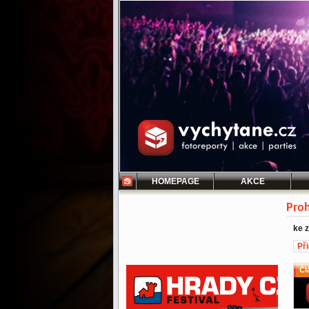
HOMEPAGE
AKCE
Proh
ke 
Př
Čl