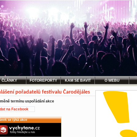
ČLÁNKY
FOTOREPORTY
KAM SE BAVIT
O WEBU
lášení pořadatelů festivalu Čarodějáles
změně termínu uspořádání akce
idat na Facebook
ánek se týká akce