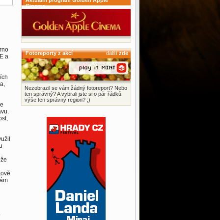
Aktuální program Golden Apple
Cinema
Brno
Fotoreporty z akcí
další
zde
E a
ích
a,
Nezobrazil se vám žádný fotoreport? Nebo
ten správný? A vybrali jste si o pár řádků
výše ten správný region? ;)
se
avu.
st,
užil
u
ože
kově
nám
o