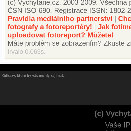
(c) Vychytané.cz, 2003-2009. Všechna p
ČSN ISO 690. Registrace ISSN: 1802-2
Pravidla mediálního partnerství
|
Chc
fotografy a fotoreportéry!
|
Jak fotím
uploadovat fotoreport? Můžete!
Máte problém se zobrazením? Zkuste z
trvalo 0.063s.
Odkazy, které by vás mohly zajímat..
(c) Vychyt
Vaše IP