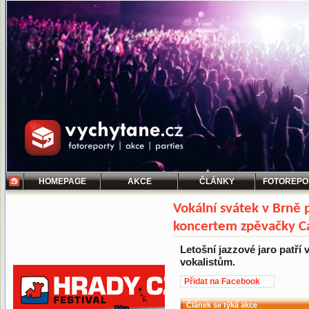
HOMEPAGE
AKCE
ČLÁNKY
FOTOREPO
Vokální svátek v Brně 
koncertem zpěvačky C
Letošní jazzové jaro patří 
vokalistům.
Přidat na Facebook
Článek se týká akce