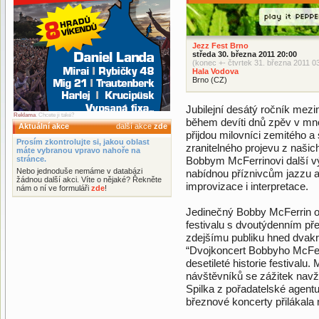
Jezz Fest Brno
středa 30. března 2011 20:00
(konec +- čtvrtek 31. března 2011 0
Hala Vodova
Brno (CZ)
Jubilejní desátý ročník me
Reklama
. Chcete ji také?
během devíti dnů zpěv v mn
Aktuální akce
další akce
zde
přijdou milovníci zemitého 
Prosím zkontrolujte si, jakou oblast
zranitelného projevu z naši
máte vybranou vpravo nahoře na
stránce.
Bobbym McFerrinovi další vý
Nebo jednoduše nemáme v databázi
nabídnou příznivcům jazzu a
žádnou další akci. Víte o nějaké? Řekněte
improvizace i interpretace.
nám o ní ve formuláři
zde
!
Jedinečný Bobby McFerrin ob
festivalu s dvoutýdenním př
zdejšímu publiku hned dvakrá
“Dvojkoncert Bobbyho McFer
desetileté historie festivalu.
návštěvníků se zážitek navž
Spilka z pořadatelské agent
březnové koncerty přilákala 