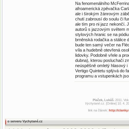
Na fenomenálního McFerrina
afroamerická zpěvačka Carl
ale i širokým žánrovým záb
chutí zabrousí do soulu či 
ale tím pro ni jazz nekončí
autorů s jazzovým světem m
stylových hranic se na pódiu
brněnská rodačka a stálice 
bude ten samý večer na Flé
víla a hudebně otevřená oso
lidovky. Podobně vřele a pro
dubna), kterou posluchači zn
neúspěšně omletý hlasový i i
Vertigo Quintetu splývá do 
programu a vstupenkách jso
Plaček, Lukáš.
2011. Vok
Vychytané.cz.
[Online] 10. 4. 2
link na článek:
http://clank
o serveru Vychytané.cz