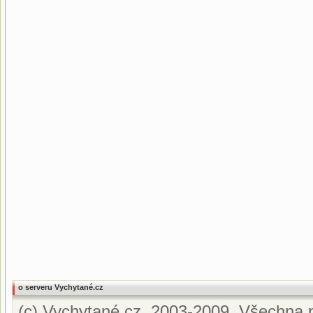
o serveru Vychytané.cz
(c) Vychytané.cz, 2003-2009. Všechna p