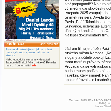
tvář propagandě? Na tuto ot
výjimečný dánsko-český doku
listopadu 2025 vstupuje do t
Snímek režiséra Davida Bore
Pavla „Paši“ Talankina, ocen
Sundance, uchvacuje autentič
dánským kandidátem na Oscar
Nejlepší dokumentární film.
Reklama
. Chcete ji také?
Aktuální akce
další akce
zde
Jádrem filmu je příběh Paši 
Prosím zkontrolujte si, jakou oblast
máte vybranou vpravo nahoře na
ruského města Karabaš. „Každ
stránce.
slogany a učitelé opakují lži.
Nebo jednoduše nemáme v databázi
mám morální právo ty zázna
žádnou další akci. Víte o nějaké? Řekněte
nám o ní ve formuláři
zde
!
Propaganda se valí ruskou sp
budou muset podívat zpět a p
Talankin, který snímek Pan Ni
spolurežíroval, ale i osobně p
, Martina .
2025. PAN NIKDO PROT
2026.] ht
link na článe