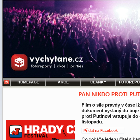
HOMEPAGE
AKCE
ČLÁNKY
FOTOREPO
PAN NIKDO PROTI PU
Film o síle pravdy v čase l
dokument vyslaný do boje
proti Putinovi vstupuje do 
listopadu.
Přidat na Facebook
Co dokáže jeden učitel s kam