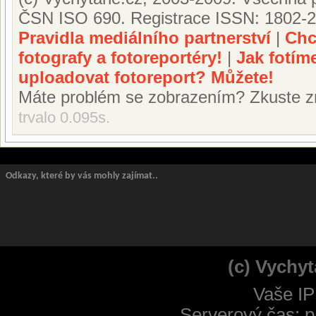
ČSN ISO 690. Registrace ISSN: 1802-2
Pravidla mediálního partnerství
|
Chc
fotografy a fotoreportéry!
|
Jak fotím
uploadovat fotoreport? Můžete!
Máte problém se zobrazením? Zkuste z
trvalo 0.095s.
Odkazy, které by vás mohly zajímat..
(c) Vychyt
Vaše IP
Serverový čas: p