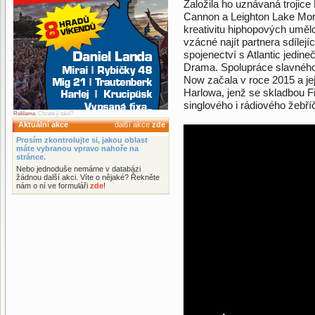
Založila ho uznávaná trojic
Cannon a Leighton Lake Morr
kreativitu hiphopových umělc
vzácné najít partnera sdílejí
spojenectví s Atlantic jedin
Drama. Spolupráce slavného 
Now začala v roce 2015 a je
Harlowa, jenž se skladbou Fi
singlového i rádiového žebříč
Reklama
. Chcete ji také?
Aktuální akce
další akce
zde
Prosím zkontrolujte si, jakou oblast
máte vybranou vpravo nahoře na
stránce.
Nebo jednoduše nemáme v databázi
žádnou další akci. Víte o nějaké? Řekněte
nám o ní ve formuláři
zde
!