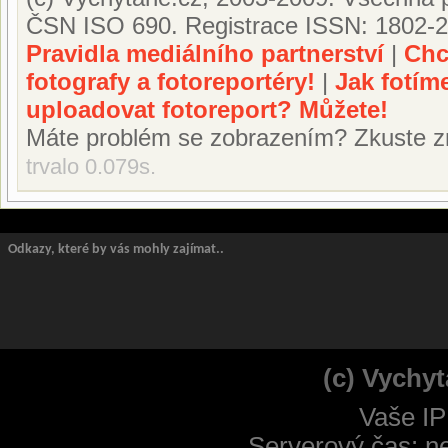
ČSN ISO 690. Registrace ISSN: 1802-2
Pravidla mediálního partnerství
|
Chc
fotografy a fotoreportéry!
|
Jak fotím
uploadovat fotoreport? Můžete!
Máte problém se zobrazením? Zkuste z
trvalo 0.079s.
Odkazy, které by vás mohly zajímat..
(c) Vychyt
Vaše IP
Serverový čas: n