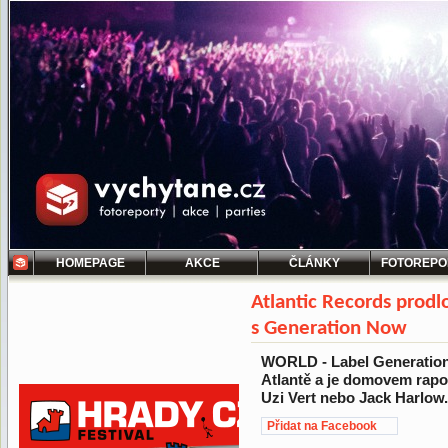
HOMEPAGE
AKCE
ČLÁNKY
FOTOREPO
Atlantic Records prodlo
s Generation Now
WORLD - Label Generatio
Atlantě a je domovem rapo
Uzi Vert nebo Jack Harlow.
Přidat na Facebook