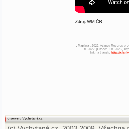
Zdroj: WM ČR
, Martina .
2022. Atlantic Records pro
8. 2022. [Citace: 9. 8. 2026.] 
link na článek:
http://clan
o serveru Vychytané.cz
(c) Vychytané.cz, 2003-2009. Všechna p