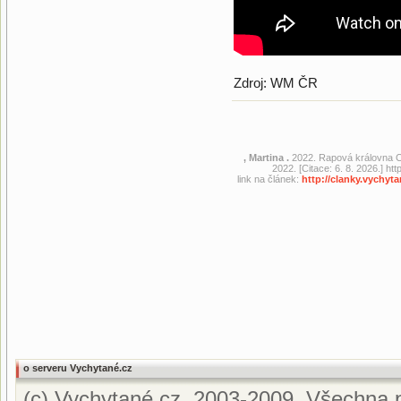
Zdroj: WM ČR
, Martina .
2022. Rapová královna C
2022. [Citace: 6. 8. 2026.] h
link na článek:
http://clanky.vychy
o serveru Vychytané.cz
(c) Vychytané.cz, 2003-2009. Všechna p