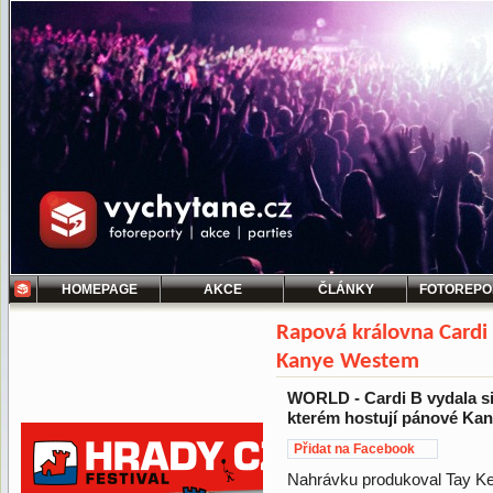
HOMEPAGE
AKCE
ČLÁNKY
FOTOREPO
Rapová královna Cardi 
Kanye Westem
WORLD - Cardi B vydala si
kterém hostují pánové Kan
Přidat na Facebook
Nahrávku produkoval Tay Kei