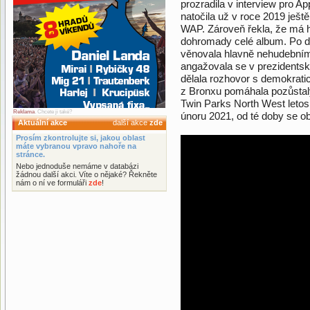
prozradila v interview pro A
natočila už v roce 2019 ještě
WAP. Zároveň řekla, že má h
dohromady celé album. Po de
věnovala hlavně nehudebním a
angažovala se v prezidents
dělala rozhovor s demokrat
z Bronxu pomáhala pozůsta
Twin Parks North West letos 
Reklama
. Chcete ji také?
únoru 2021, od té doby se ob
Aktuální akce
další akce
zde
Prosím zkontrolujte si, jakou oblast
máte vybranou vpravo nahoře na
stránce.
Nebo jednoduše nemáme v databázi
žádnou další akci. Víte o nějaké? Řekněte
nám o ní ve formuláři
zde
!