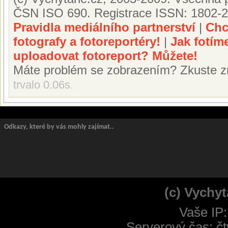
ČSN ISO 690. Registrace ISSN: 1802-2
Pravidla mediálního partnerství
|
Chc
fotografy a fotoreportéry!
|
Jak fotím
uploadovat fotoreport? Můžete!
Máte problém se zobrazením? Zkuste z
trvalo 0.06s.
Odkazy, které by vás mohly zajímat..
(c) Vychyt
Vaše IP:
Serverový čas: čt