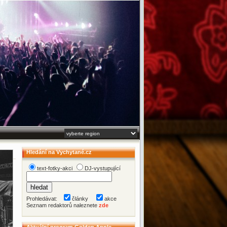
Hledání na Vychytané.cz
text-fotky-akci
DJ-vystupující
Prohledávat:
články
akce
Seznam redaktorů naleznete
zde