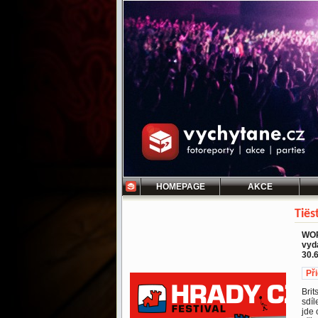
HOMEPAGE
AKCE
Tiës
WOR
vydá
30.
Př
Brit
sdíl
jde 