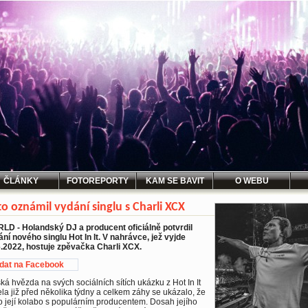
ČLÁNKY
FOTOREPORTY
KAM SE BAVIT
O WEBU
to oznámil vydání singlu s Charli XCX
LD - Holandský DJ a producent oficiálně potvrdil
ní nového singlu Hot In It. V nahrávce, jež vyjde
6.2022, hostuje zpěvačka Charli XCX.
idat na Facebook
ská hvězda na svých sociálních sítích ukázku z Hot In It
ela již před několika týdny a celkem záhy se ukázalo, že
o její kolabo s populárním producentem. Dosah jejího