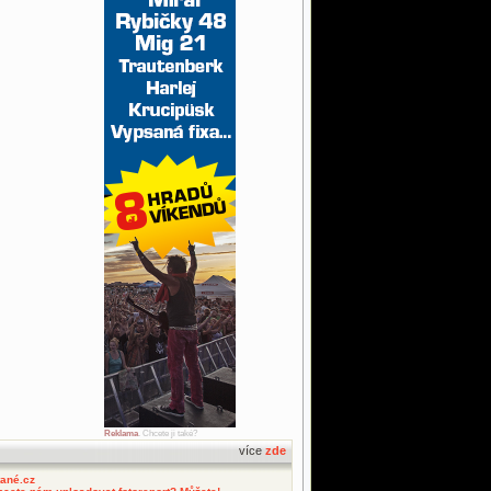
Reklama
. Chcete ji také?
více
zde
tané.cz