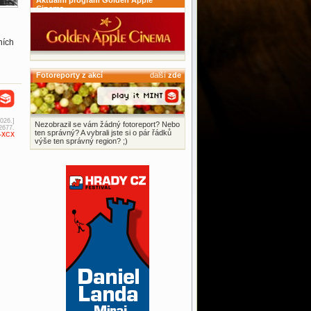
Aktuální program Golden Apple
Cinema
ních
Fotoreporty z akcí
další
zde
2026.]
Nezobrazil se vám žádný fotoreport? Nebo
2677.
ten správný? A vybrali jste si o pár řádků
i-XCX
výše ten správný region? ;)