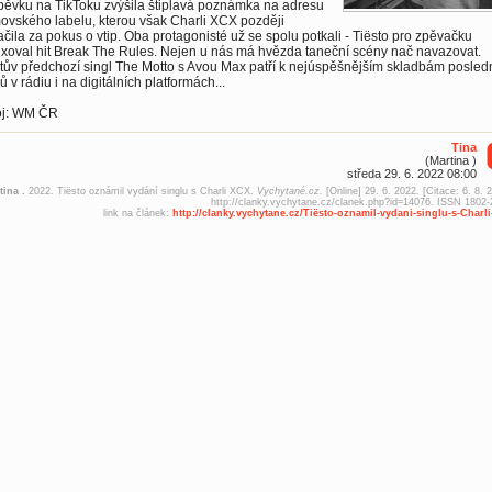
pěvku na TikToku zvýšila štiplavá poznámka na adresu
ovského labelu, kterou však Charli XCX později
čila za pokus o vtip. Oba protagonisté už se spolu potkali - Tiësto pro zpěvačku
xoval hit Break The Rules. Nejen u nás má hvězda taneční scény nač navazovat.
tův předchozí singl The Motto s Avou Max patří k nejúspěšnějším skladbám posled
ů v rádiu i na digitálních platformách...
oj: WM ČR
Tina
(Martina )
středa 29. 6. 2022 08:00
tina .
2022. Tiësto oznámil vydání singlu s Charli XCX.
Vychytané.cz.
[Online] 29. 6. 2022. [Citace: 6. 8. 
http://clanky.vychytane.cz/clanek.php?id=14076. ISSN 1802-
link na článek:
http://clanky.vychytane.cz/Tiësto-oznamil-vydani-singlu-s-Charl