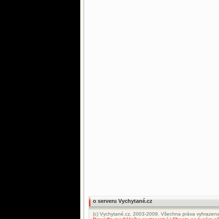
o serveru Vychytané.cz
(c) Vychytané.cz, 2003-2009. Všechna práva vyhrazena