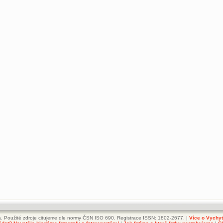
. Použité zdroje citujeme dle normy ČSN ISO 690. Registrace ISSN: 1802-2677. |
Více o Vychy