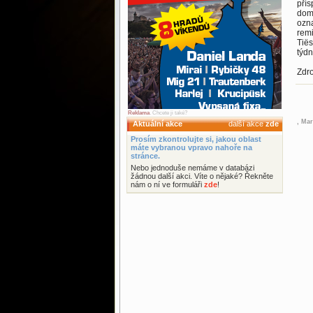
přís
dom
ozna
remi
Tiës
týdn
Zdr
Reklama
. Chcete ji také?
, Mar
Aktuální akce
další akce
zde
Prosím zkontrolujte si, jakou oblast
máte vybranou vpravo nahoře na
stránce.
Nebo jednoduše nemáme v databázi
žádnou další akci. Víte o nějaké? Řekněte
nám o ní ve formuláři
zde
!