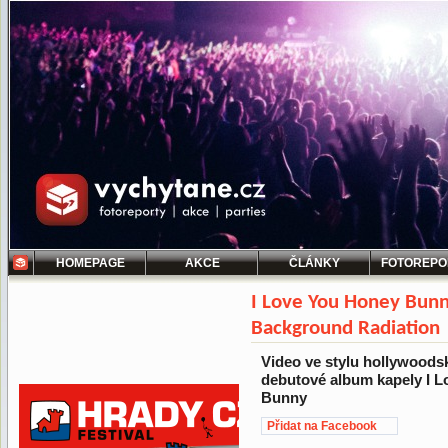
HOMEPAGE
AKCE
ČLÁNKY
FOTOREPO
I Love You Honey Bunn
Background Radiation
Video ve stylu hollywoods
debutové album kapely I 
Bunny
Přidat na Facebook