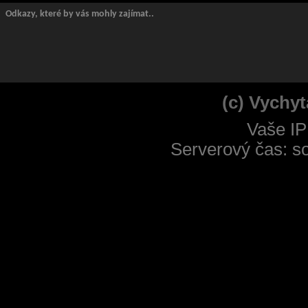
Odkazy, které by vás mohly zajímat..
(c) Vychyt
Vaše IP
Serverový čas: s