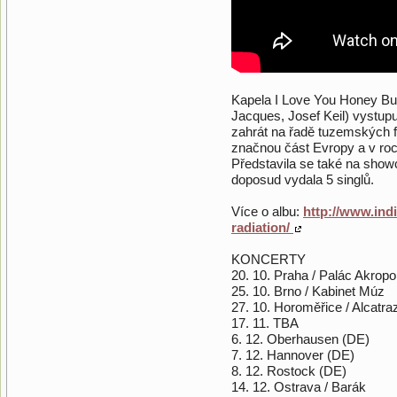
Kapela I Love You Honey Bun
Jacques, Josef Keil) vystupu
zahrát na řadě tuzemských f
značnou část Evropy a v roc
Představila se také na show
doposud vydala 5 singlů.
Více o albu:
http://www.ind
radiation/
KONCERTY
20. 10. Praha / Palác Akropo
25. 10. Brno / Kabinet Múz
27. 10. Horoměřice / Alcatra
17. 11. TBA
6. 12. Oberhausen (DE)
7. 12. Hannover (DE)
8. 12. Rostock (DE)
14. 12. Ostrava / Barák