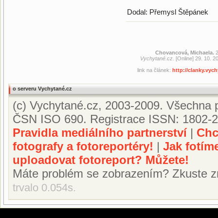
Dodal: Přemysl Štěpánek
Chovancová, Michaela.
2
Vychytané.cz.
[Online] 29. 10. 2
link na článek:
http://clanky.vy
o serveru Vychytané.cz
(c) Vychytané.cz, 2003-2009. Všechna p
ČSN ISO 690. Registrace ISSN: 1802-2
Pravidla mediálního partnerství
|
Chc
fotografy a fotoreportéry!
|
Jak fotím
uploadovat fotoreport? Můžete!
Máte problém se zobrazením? Zkuste z
trvalo 0.054s.