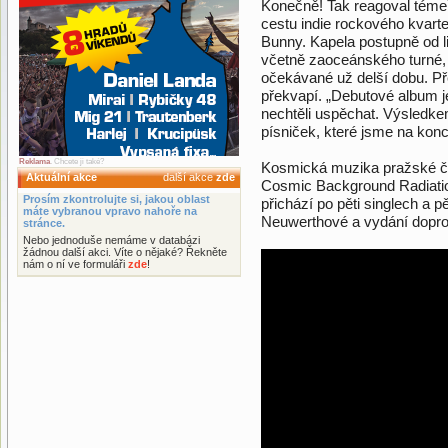
Konečně! Tak reagoval téme
cestu indie rockového kvart
Bunny. Kapela postupně od l
včetně zaoceánského turné, v
očekávané už delší dobu. P
překvapí. „Debutové album je
nechtěli uspěchat. Výsledk
písniček, které jsme na konc
Reklama
. Chcete ji také?
Kosmická muzika pražské č
Aktuální akce
další akce
zde
Cosmic Background Radiati
Prosím zkontrolujte si, jakou oblast
přichází po pěti singlech a pě
máte vybranou vpravo nahoře na
Neuwerthové a vydání doprov
stránce.
Nebo jednoduše nemáme v databázi
žádnou další akci. Víte o nějaké? Řekněte
nám o ní ve formuláři
zde
!