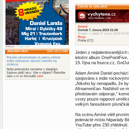
Článek se týká akce
Aminé
čtvrtek 7. února 2019 21:00
(konec +- pátek 8. února 2019 04:00
Roxy
Praha (CZ)
Reklama
. Chcete ji také?
Aktuální akce
další akce
zde
Jeden z nejtalentovanějších
letošní album OnePointFive.
Prosím zkontrolujte si, jakou oblast
máte vybranou vpravo nahoře na
19. října na fource.cz, GoOut
stránce.
Nebo jednoduše nemáme v databázi
Adam Aminé Daniel pochází z
žádnou další akci. Víte o nějaké? Řekněte
nám o ní ve formuláři
zde
!
spojováno s indie rockovými
„Nikoho by nenapadlo, že by 
Afroameričan. Naštěstí ve m
představám odporuje,” kome
vzory pouze rappové umělce
velkým fanouškem písničká
Na scénu Aminé vlétl prvním 
jedenácté místo hitparády B
YouTube přes 230 zhlédnutí. 