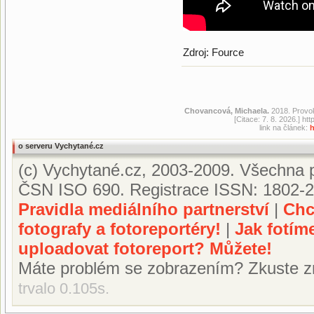
Zdroj: Fource
Chovancová, Michaela.
2018. Provok
[Citace: 7. 8. 2026.] h
link na článek:
h
o serveru Vychytané.cz
(c) Vychytané.cz, 2003-2009. Všechna p
ČSN ISO 690. Registrace ISSN: 1802-2
Pravidla mediálního partnerství
|
Chc
fotografy a fotoreportéry!
|
Jak fotím
uploadovat fotoreport? Můžete!
Máte problém se zobrazením? Zkuste z
trvalo 0.105s.