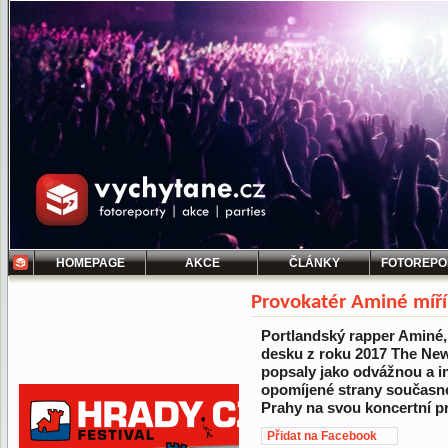
HOMEPAGE
AKCE
ČLÁNKY
FOTOREPO
Provokatér Aminé míří
Portlandský rapper Aminé
desku z roku 2017 The Ne
popsaly jako odvážnou a in
opomíjené strany současné
Prahy na svou koncertní p
Přidat na Facebook