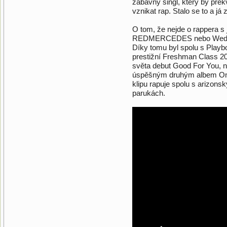
zábavný singl, který by přek
vznikat rap. Stalo se to a já 
O tom, že nejde o rappera s 
REDMERCEDES nebo Wedding
Díky tomu byl spolu s Playb
prestižní Freshman Class 20
světa debut Good For You, n
úspěšným druhým albem OnePo
klipu rapuje spolu s arizon
parukách.