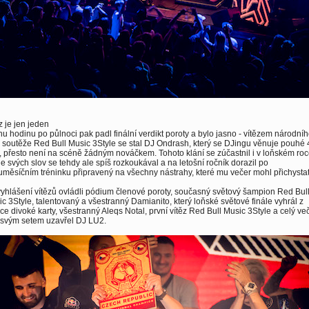
z je jen jeden
u hodinu po půlnoci pak padl finální verdikt poroty a bylo jasno - vítězem národní
 soutěže Red Bull Music 3Style se stal DJ Ondrash, který se DJingu věnuje pouhé 
, přesto není na scéně žádným nováčkem. Tohoto klání se zúčastnil i v loňském roc
e svých slov se tehdy ale spíš rozkoukával a na letošní ročník dorazil po
měsíčním tréninku připravený na všechny nástrahy, které mu večer mohl přichystat
yhlášení vítězů ovládli pódium členové poroty, současný světový šampion Red Bul
c 3Style, talentovaný a všestranný Damianito, který loňské světové finále vyhrál z
ce divoké karty, všestranný Aleqs Notal, první vítěz Red Bull Music 3Style a celý ve
 svým setem uzavřel DJ LU2.