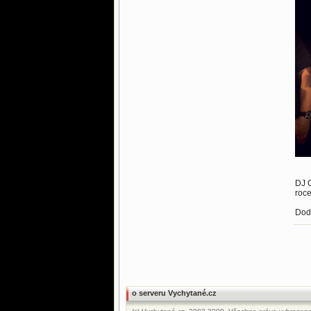
DJ O
roc
Dod
o serveru Vychytané.cz