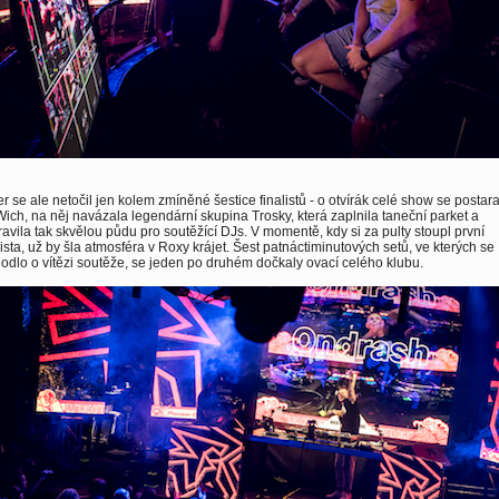
r se ale netočil jen kolem zmíněné šestice finalistů - o otvírák celé show se postara
ich, na něj navázala legendární skupina Trosky, která zaplnila taneční parket a
ravila tak skvělou půdu pro soutěžící DJs. V momentě, kdy si za pulty stoupl první
lista, už by šla atmosféra v Roxy krájet. Šest patnáctiminutových setů, ve kterých se
odlo o vítězi soutěže, se jeden po druhém dočkaly ovací celého klubu.