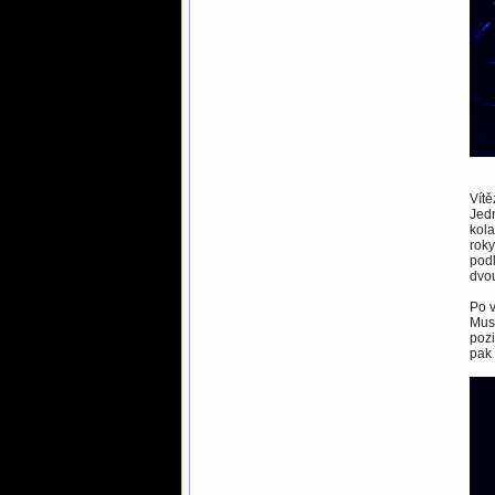
Vítě
Jedn
kola
roky
podl
dvou
Po v
Musi
pozi
pak