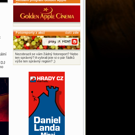
Aktuální program Golden Apple
Cinema
Fotoreporty z akcí
další
zde
c
ální
Nezobrazil se vám žádný fotoreport? Nebo
ten správný? A vybrali jste si o pár řádků
výše ten správný region? ;)
, DJ
ho