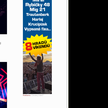
l
Reklama
. Chcete ji také?