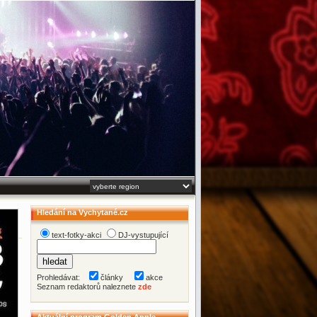
Hledání na Vychytané.cz
text-fotky-akci
DJ-vystupující
Prohledávat:
články
akce
Seznam redaktorů naleznete
zde