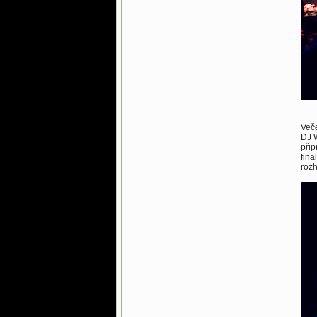
Veče
DJ W
přip
fina
rozh