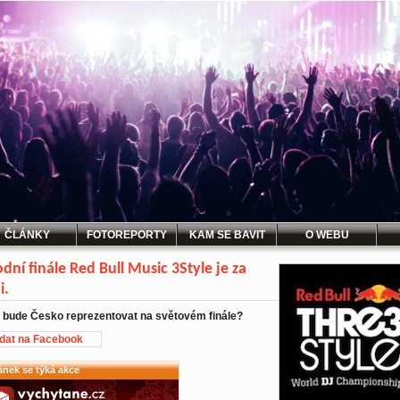
ČLÁNKY
FOTOREPORTY
KAM SE BAVIT
O WEBU
dní finále Red Bull Music 3Style je za
i.
 bude Česko reprezentovat na světovém finále?
idat na Facebook
ánek se týká akce