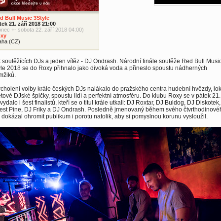
d Bull Music 3Style
tek 21. září 2018 21:00
onec +- sobota 22. září 2018 04:00)
xy
aha (CZ)
 soutěžících DJs a jeden vítěz - DJ Ondrash. Národní finále soutěže Red Bull Musi
le 2018 se do Roxy přihnalo jako divoká voda a přineslo spoustu nádherných
mžiků.
cholení volby krále českých DJs nalákalo do pražského centra hudební hvězdy, lok
ětové DJské špičky, spoustu lidí a perfektní atmosféru. Do klubu Roxy se v pátek 21.
 vydalo i šest finalistů, kteří se o titul krále utkali: DJ Roxtar, DJ Buldog, DJ Diskotek
rest Pine, DJ Friky a DJ Ondrash. Posledně jmenovaný během svého čtvrthodinové
 dokázal ohromit publikum i porotu natolik, aby si pomyslnou korunu vysloužil.