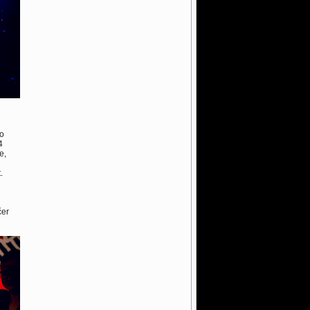
ho
4
e,
.
l
čer