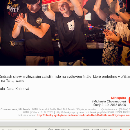
ndrash si svým vítězstvím zajistil místo na světovém finále, které proběhne v příští
e na Tchaj-wanu.
ala: Jana Kalinová
Missquire
(Michaela Chovancová)
úterý 2. 10. 2018 08:00
Chovancová, Michaela.
2018. Národní finále Red Bull Music 3Style je za námi. .
Vychytané.cz.
[Online] 
2018. [Citace: 8. 8. 2026.] http://clanky.vychytane.cz/clanek.php?id=12528. ISSN 1802-
link na článek:
http://clanky.vychytane.cz/Narodni-finale-Red-Bull-Music-3Style-je-za-n