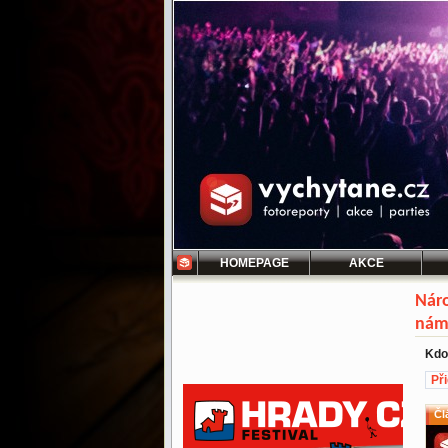
HOMEPAGE
AKCE
Náro
nám
Kdo
Př
Čl