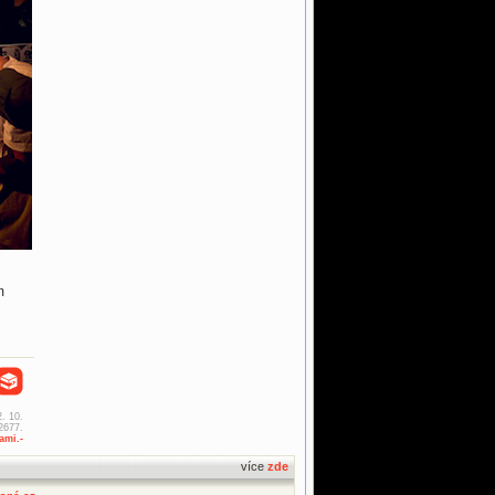
m
2. 10.
2677.
ami.-
více
zde