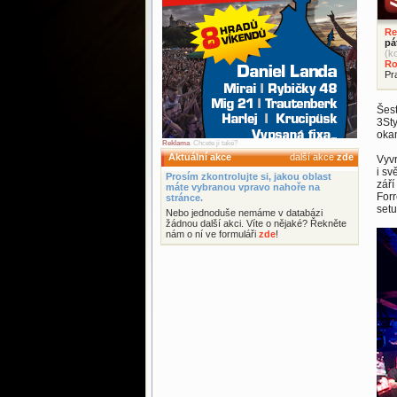
Re
pá
(k
Ro
Pr
Šest
3Sty
oka
Reklama
. Chcete ji také?
Aktuální akce
další akce
zde
Vyvr
i sv
Prosím zkontrolujte si, jakou oblast
září
máte vybranou vpravo nahoře na
For
stránce.
setu
Nebo jednoduše nemáme v databázi
žádnou další akci. Víte o nějaké? Řekněte
nám o ní ve formuláři
zde
!