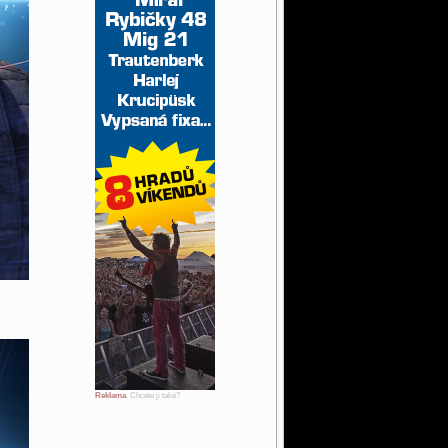
Reklama
. Chcete ji také?