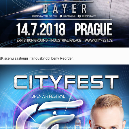
K scénu zastoupí i fanoušky oblíbený Reorder.