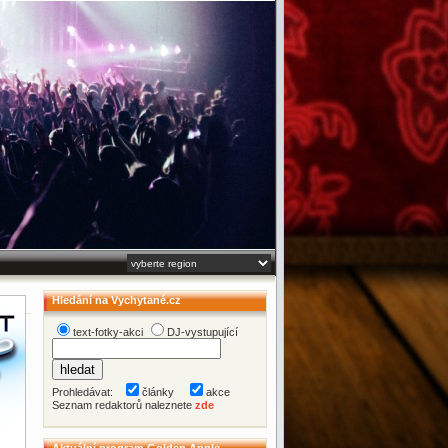
Hledání na Vychytané.cz
text-fotky-akci
DJ-vystupující
Prohledávat:
články
akce
Seznam redaktorů naleznete
zde