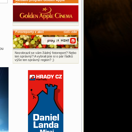
Aktuální program Golden Apple
Cinema
Fotoreporty z akcí
další
zde
bou
Nezobrazil se vám žádný fotoreport? Nebo
ten správný? A vybrali jste si o pár řádků
výše ten správný region? ;)