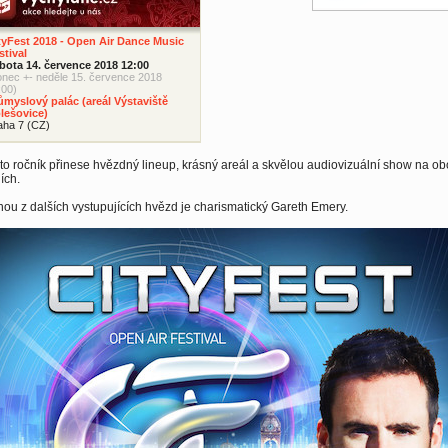
tyFest 2018 - Open Air Dance Music
stival
bota 14. července 2018 12:00
onec +- neděle 15. července 2018
:00)
ůmyslový palác (areál Výstaviště
lešovice)
aha 7 (CZ)
nto ročník přinese hvězdný lineup, krásný areál a skvělou audiovizuální show na o
ích.
ou z dalších vystupujících hvězd je charismatický Gareth Emery.