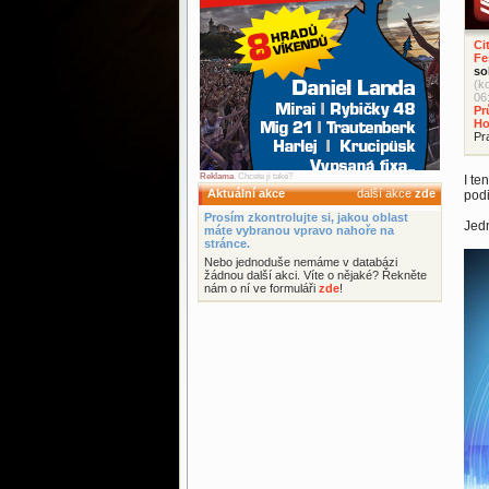
Ci
Fe
so
(k
06
Pr
Ho
Pr
Reklama
. Chcete ji také?
I te
Aktuální akce
další akce
zde
podi
Prosím zkontrolujte si, jakou oblast
Jedn
máte vybranou vpravo nahoře na
stránce.
Nebo jednoduše nemáme v databázi
žádnou další akci. Víte o nějaké? Řekněte
nám o ní ve formuláři
zde
!