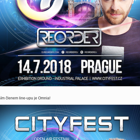
ím členem line-upu je Omnia!