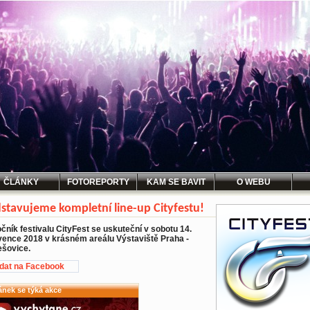
ČLÁNKY
FOTOREPORTY
KAM SE BAVIT
O WEBU
stavujeme kompletní line-up Cityfestu!
očník festivalu CityFest se uskuteční v sobotu 14.
vence 2018 v krásném areálu Výstaviště Praha -
ešovice.
idat na Facebook
ánek se týká akce