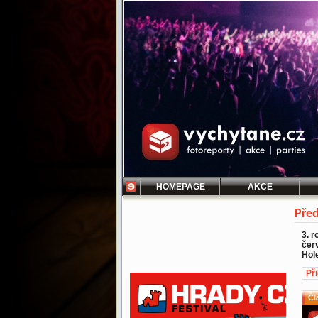
HOMEPAGE
AKCE
Před
3. r
čer
Hol
Př
Čl