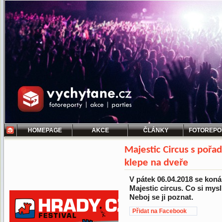
HOMEPAGE
AKCE
ČLÁNKY
FOTOREPO
Majestic Circus s poř
klepe na dveře
V pátek 06.04.2018 se koná
Majestic circus. Co si mysl
Neboj se ji poznat.
Přidat na Facebook