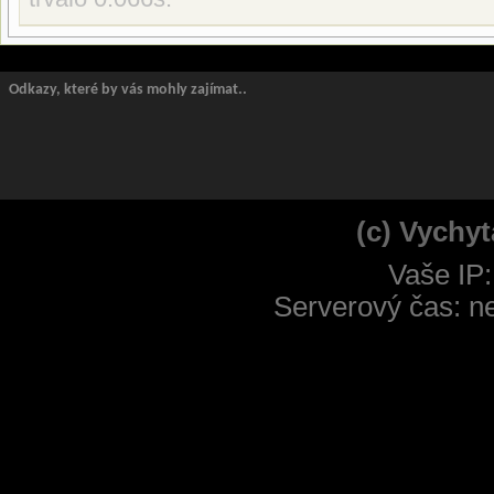
Odkazy, které by vás mohly zajímat..
(c) Vychyt
Vaše IP:
Serverový čas: n