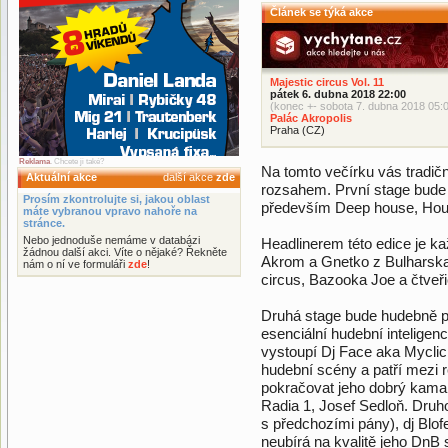
Článek se týká akce
Majestic circus Vol. 11
pátek 6. dubna 2018 22:00
(konec +- sobota 7. dubna 2018 05:
Palác Akropolis
Praha (CZ)
Reklama
. Chcete ji také?
Na tomto večírku vás tradič
Aktuální akce
další akce
zde
rozsahem. První stage bude
Prosím zkontrolujte si, jakou oblast
především Deep house, Hou
máte vybranou vpravo nahoře na
stránce.
Nebo jednoduše nemáme v databázi
Headlinerem této edice je kaž
žádnou další akci. Víte o nějaké? Řekněte
Akrom a Gnetko z Bulharska
nám o ní ve formuláři
zde
!
circus, Bazooka Joe a čtveř
Druhá stage bude hudebně pes
esenciální hudební intelige
vystoupí Dj Face aka Myclick
hudební scény a patří mezi 
pokračovat jeho dobrý kama
Radia 1, Josef Sedloň. Druh
s předchozími pány), dj Blo
neubírá na kvalitě jeho DnB 