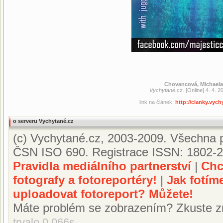
Chovancová, Michaela
Vychytané.cz.
[Online] 4. 4. 2
link na článek:
http://clanky.vyc
o serveru Vychytané.cz
(c) Vychytané.cz, 2003-2009. Všechna p
ČSN ISO 690. Registrace ISSN: 1802-2
Pravidla mediálního partnerství
|
Chc
fotografy a fotoreportéry!
|
Jak fotím
uploadovat fotoreport? Můžete!
Máte problém se zobrazením? Zkuste z
trvalo 0.066s.