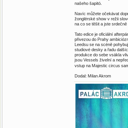
našeho šapitó.
Navíc můžete očekávat dopr
žonglérské show v režii slov
na co se těšit a jste srdečně
Tato edice je oficiální after
přivezou do Prahy ambiciózní
Leedsu se na scéně pohybuje 
studiové desky a řadu další
produkce do sebe vsákla vli
jsou Vessels živelní a nepře
vstup na Majestic circus 
Dodal: Milan Akrom