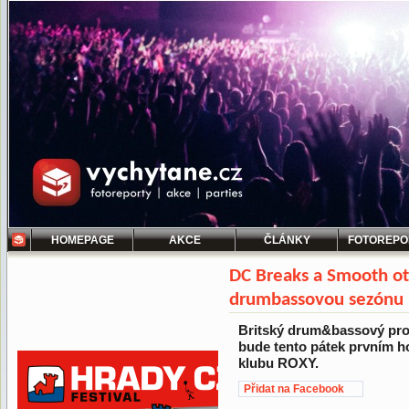
HOMEPAGE
AKCE
ČLÁNKY
FOTOREPO
DC Breaks a Smooth ot
drumbassovou sezónu
Britský drum&bassový pro
bude tento pátek prvním 
klubu ROXY.
Přidat na Facebook