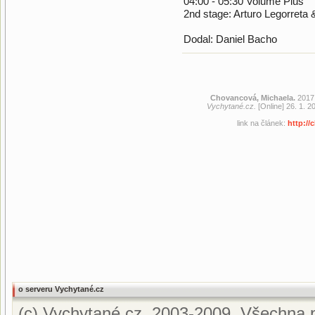
04:00 - 05:30 Volume Plus
2nd stage: Arturo Legorreta 
Dodal: Daniel Bacho
Chovancová, Michaela.
2017.
Vychytané.cz.
[Online] 26. 1. 2
link na článek:
http://
o serveru Vychytané.cz
(c) Vychytané.cz, 2003-2009. Všechna p