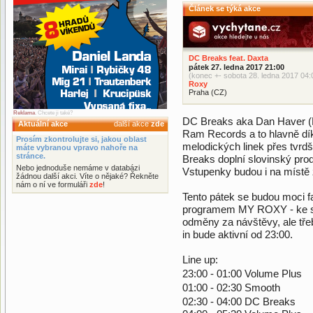
Článek se týká akce
DC Breaks feat. Daxta
pátek 27. ledna 2017 21:00
(konec +- sobota 28. ledna 2017 04:
Roxy
Praha (CZ)
Reklama
. Chcete ji také?
DC Breaks aka Dan Haver (D)
Aktuální akce
další akce
zde
Ram Records a to hlavně dík
Prosím zkontrolujte si, jakou oblast
melodických linek přes tvrdš
máte vybranou vpravo nahoře na
stránce.
Breaks doplní slovinský pro
Nebo jednoduše nemáme v databázi
Vstupenky budou i na místě 
žádnou další akci. Víte o nějaké? Řekněte
nám o ní ve formuláři
zde
!
Tento pátek se budou moci f
programem MY ROXY - ke st
odměny za návštěvy, ale tř
in bude aktivní od 23:00.
Line up:
23:00 - 01:00 Volume Plus
01:00 - 02:30 Smooth
02:30 - 04:00 DC Breaks