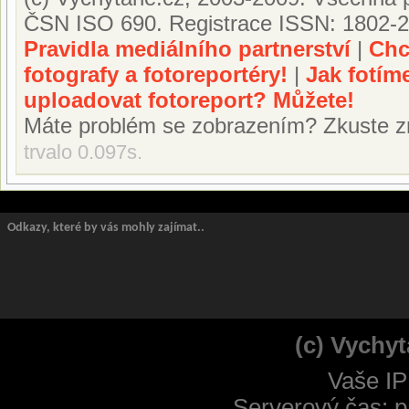
ČSN ISO 690. Registrace ISSN: 1802-2
Pravidla mediálního partnerství
|
Chc
fotografy a fotoreportéry!
|
Jak fotím
uploadovat fotoreport? Můžete!
Máte problém se zobrazením? Zkuste z
trvalo 0.097s.
Odkazy, které by vás mohly zajímat..
(c) Vychyt
Vaše IP
Serverový čas: p